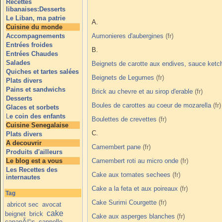
Recettes
libanaises:Desserts
Le Liban, ma patrie
A.
Cuisine du monde
Accompagnements
Aumonieres d'aubergines
Entrées froides
B.
Entrées Chaudes
Salades
Beignets de carotte aux endives, sauce ket
Quiches et tartes salées
Beignets de Legumes
Plats divers
Pains et sandwichs
Brick au chevre et au sirop d'erable
Desserts
Boules de carottes au coeur de mozarella
Glaces et sorbets
L
e coin des enfants
Boulettes de crevettes
Cuisine Senegalaise
C.
Plats divers
A decouvrir
Camembert pane
Produits d'ailleurs
Le blog est a vous
Camembert roti au micro onde
Les Recettes des
Cake aux tomates sechees
internautes
Cake a la feta et aux poireaux
Tag
Cake Surimi Courgette
abricot sec
avocat
cake
beignet
brick
Cake aux asperges blanches
canapÃ©s
cannelle