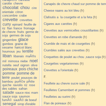
carotte
chevre
Canapés de chevre chaud sur pomme de terr
chocolat
chou
cire
Cheese naans au kiri bleu
orientale
citron
concombre
crabe
Clafoutis a la courgette et a la feta
crevette
crevettes
Cigares aux carottes
curry
epinard
feuille de
riz
flan
france
fromage
Crevettes aux vermicelles croustillantes
de chevre
fruits
germe de
soja
germes de soja
Crevettes en robe d'amande
glace
gingembre
Crumble de mais et de courgettes
gombos
graine de
sesame
haricot blanc
Crumbles salés aux crevettes
lentille
houmous
jeu
liban
libanais
maÃ®s
Croquettes de poulet au chou ,sauce soja
noel
mil
mimosa
niebe
Courgettes vegetariennes
nutella
oeuf
oignon
olive
poireaux
pois chiche
Crevettes a l'orientale
pomme
pomme de
F.
terre
poulet
pousses de
bambou
purÃ©e
pÃ¢te
Feuillete au chevre sucre sale
quiche
raviolis
riz
rose
des sables
safran
Feuilletes Camembert et pommes
salade
sauce nioc mam
sauce soja
saumon
Feuilletes au surimi
fumÃ©
sautÃ© de boeuf
Flan de poireaux
senegal
sirop d'erable