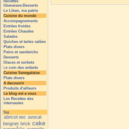
Recettes
libanaises:Desserts
Le Liban, ma patrie
Cuisine du monde
Accompagnements
Entrées froides
Entrées Chaudes
Salades
Quiches et tartes salées
Plats divers
Pains et sandwichs
Desserts
Glaces et sorbets
L
e coin des enfants
Cuisine Senegalaise
Plats divers
A decouvrir
Produits d'ailleurs
Le blog est a vous
Les Recettes des
internautes
Tag
abricot sec
avocat
cake
beignet
brick