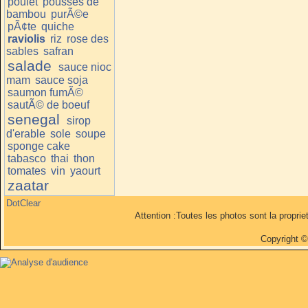
poulet
pousses de
bambou
purÃ©e
pÃ¢te
quiche
raviolis
riz
rose des
sables
safran
salade
sauce nioc
mam
sauce soja
saumon fumÃ©
sautÃ© de boeuf
senegal
sirop
d'erable
sole
soupe
sponge cake
tabasco
thai
thon
tomates
vin
yaourt
zaatar
DotClear
Attention :Toutes les photos sont la propri
Copyright 