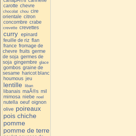
canapÃ©s
cannelle
carotte
chevre
cire
chocolat
chou
orientale
citron
concombre
crabe
crevettes
crevette
curry
epinard
feuille de riz
flan
france
fromage de
chevre
fruits
germe
de soja
germes de
soja
gingembre
glace
gombos
graine de
sesame
haricot blanc
houmous
jeu
lentille
liban
libanais
maÃ®s
mil
mimosa
niebe
noel
nutella
oeuf
oignon
poireaux
olive
pois chiche
pomme
pomme de terre