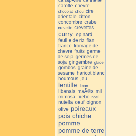
canapÃ©s
cannelle
carotte
chevre
cire
chocolat
chou
orientale
citron
concombre
crabe
crevettes
crevette
curry
epinard
feuille de riz
flan
france
fromage de
chevre
fruits
germe
de soja
germes de
soja
gingembre
glace
gombos
graine de
sesame
haricot blanc
houmous
jeu
lentille
liban
libanais
maÃ®s
mil
mimosa
niebe
noel
nutella
oeuf
oignon
poireaux
olive
pois chiche
pomme
pomme de terre