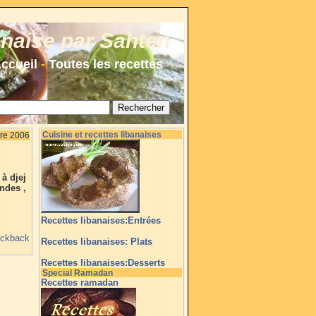
anaise par Sahten
ccueil
-
Toutes les recettes
Cuisine et recettes libanaises
re 2006
à djej
ndes ,
Recettes libanaises:Entrées
ackback
Recettes libanaises: Plats
Recettes libanaises:Desserts
Special Ramadan
Recettes ramadan