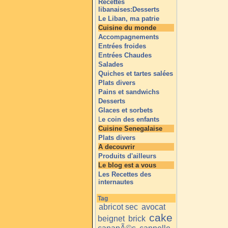
Recettes
libanaises:Desserts
Le Liban, ma patrie
Cuisine du monde
Accompagnements
Entrées froides
Entrées Chaudes
Salades
Quiches et tartes salées
Plats divers
Pains et sandwichs
Desserts
Glaces et sorbets
L
e coin des enfants
Cuisine Senegalaise
Plats divers
A decouvrir
Produits d'ailleurs
Le blog est a vous
Les Recettes des
internautes
Tag
abricot sec
avocat
cake
beignet
brick