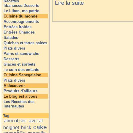
Recettes
Lire la suite
libanaises:Desserts
Le Liban, ma patrie
Cuisine du monde
Accompagnements
Entrées froides
Entrées Chaudes
Salades
Quiches et tartes salées
Plats divers
Pains et sandwichs
Desserts
Glaces et sorbets
L
e coin des enfants
Cuisine Senegalaise
Plats divers
A decouvrir
Produits d'ailleurs
Le blog est a vous
Les Recettes des
internautes
Tag
abricot sec
avocat
cake
beignet
brick