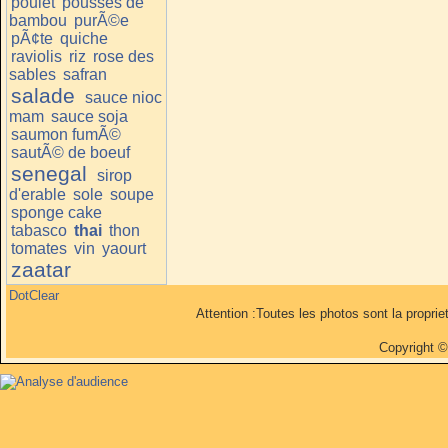
poulet
pousses de
bambou
purÃ©e
pÃ¢te
quiche
raviolis
riz
rose des
sables
safran
salade
sauce nioc
mam
sauce soja
saumon fumÃ©
sautÃ© de boeuf
senegal
sirop
d'erable
sole
soupe
sponge cake
tabasco
thai
thon
tomates
vin
yaourt
zaatar
DotClear
Attention :Toutes les photos sont la propri
Copyright 