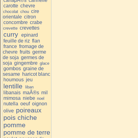
canapÃ©s
cannelle
carotte
chevre
cire
chocolat
chou
orientale
citron
concombre
crabe
crevettes
crevette
curry
epinard
feuille de riz
flan
france
fromage de
chevre
fruits
germe
de soja
germes de
soja
gingembre
glace
gombos
graine de
sesame
haricot blanc
houmous
jeu
lentille
liban
libanais
maÃ®s
mil
mimosa
niebe
noel
nutella
oeuf
oignon
poireaux
olive
pois chiche
pomme
pomme de terre