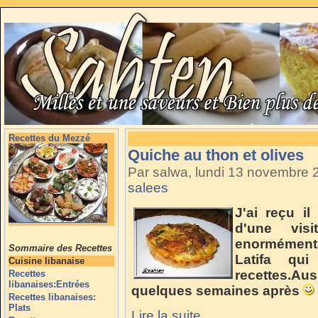
Recettes du Mezzé
Quiche au thon et olives
Par salwa, lundi 13 novembre
salees
J'ai reçu i
d'une vis
enormément
Sommaire des Recettes
Latifa q
Cuisine libanaise
recettes.Aus
Recettes
libanaises:Entrées
quelques semaines après
Recettes libanaises:
Plats
Lire la suite