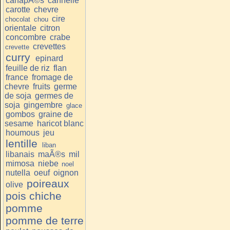
canapÃ©s
cannelle
carotte
chevre
cire
chocolat
chou
orientale
citron
concombre
crabe
crevettes
crevette
curry
epinard
feuille de riz
flan
france
fromage de
chevre
fruits
germe
de soja
germes de
soja
gingembre
glace
gombos
graine de
sesame
haricot blanc
houmous
jeu
lentille
liban
libanais
maÃ®s
mil
mimosa
niebe
noel
nutella
oeuf
oignon
poireaux
olive
pois chiche
pomme
pomme de terre