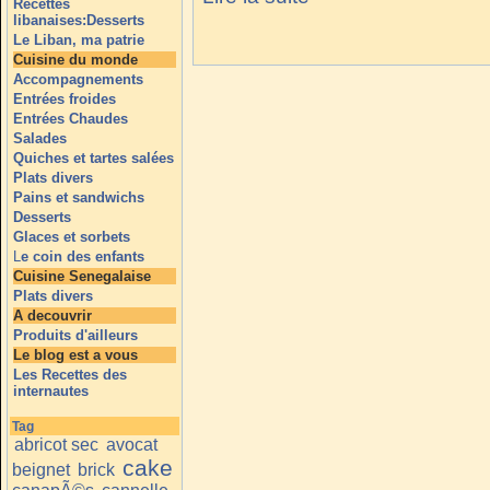
Recettes
libanaises:Desserts
Le Liban, ma patrie
Cuisine du monde
Accompagnements
Entrées froides
Entrées Chaudes
Salades
Quiches et tartes salées
Plats divers
Pains et sandwichs
Desserts
Glaces et sorbets
L
e coin des enfants
Cuisine Senegalaise
Plats divers
A decouvrir
Produits d'ailleurs
Le blog est a vous
Les Recettes des
internautes
Tag
abricot sec
avocat
cake
beignet
brick