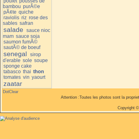
poulet
pousses de
bambou
purÃ©e
pÃ¢te
quiche
raviolis
riz
rose des
sables
safran
salade
sauce nioc
mam
sauce soja
saumon fumÃ©
sautÃ© de boeuf
senegal
sirop
d'erable
sole
soupe
sponge cake
tabasco
thai
thon
tomates
vin
yaourt
zaatar
DotClear
Attention :Toutes les photos sont la propri
Copyright 