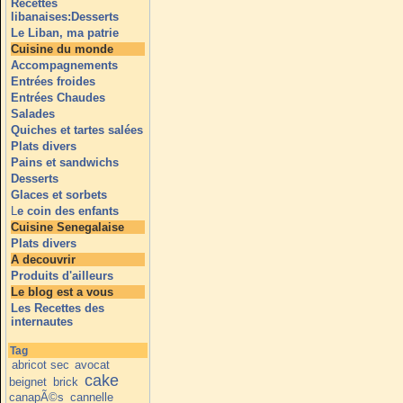
Recettes
libanaises:Desserts
Le Liban, ma patrie
Cuisine du monde
Accompagnements
Entrées froides
Entrées Chaudes
Salades
Quiches et tartes salées
Plats divers
Pains et sandwichs
Desserts
Glaces et sorbets
L
e coin des enfants
Cuisine Senegalaise
Plats divers
A decouvrir
Produits d'ailleurs
Le blog est a vous
Les Recettes des
internautes
Tag
abricot sec
avocat
cake
beignet
brick
canapÃ©s
cannelle