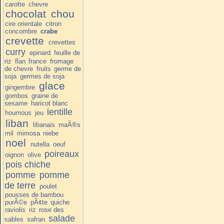
carotte
chevre
chocolat
chou
cire orientale
citron
concombre
crabe
crevette
crevettes
curry
epinard
feuille de
riz
flan
france
fromage
de chevre
fruits
germe de
soja
germes de soja
glace
gingembre
gombos
graine de
sesame
haricot blanc
lentille
houmous
jeu
liban
libanais
maÃ®s
mil
mimosa
niebe
noel
nutella
oeuf
poireaux
oignon
olive
pois chiche
pomme
pomme
de terre
poulet
pousses de bambou
purÃ©e
pÃ¢te
quiche
raviolis
riz
rose des
salade
sables
safran