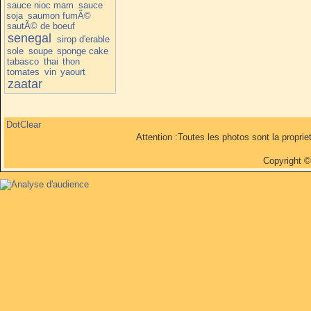
sauce nioc mam
sauce
soja
saumon fumÃ©
sautÃ© de boeuf
senegal
sirop d'erable
sole
soupe
sponge cake
tabasco
thai
thon
tomates
vin
yaourt
zaatar
DotClear
Attention :Toutes les photos sont la propri
Copyright 