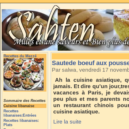
Recettes du Mezzé
Sautede boeuf aux pouss
Par salwa, vendredi 17 novem
Ah la cuisine asiatique, q
jamais. Et dire qu'un jour,tr
vacances à Paris, je deva
peu plus et mes parents n
Sommaire des Recettes
un restaurant chinois pou
Cuisine libanaise
cuisine asiatique.
Recettes
libanaises:Entrées
Recettes libanaises:
Lire la suite
Plats