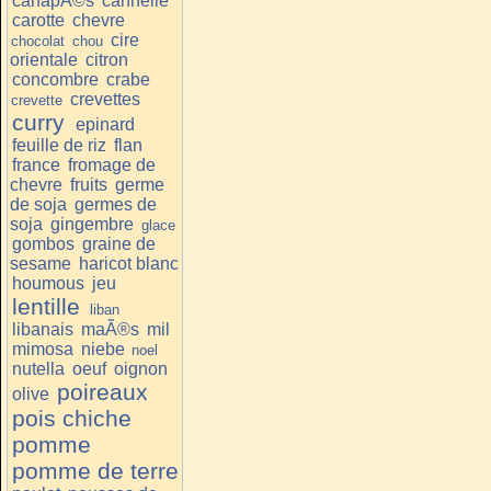
canapÃ©s
cannelle
carotte
chevre
cire
chocolat
chou
orientale
citron
concombre
crabe
crevettes
crevette
curry
epinard
feuille de riz
flan
france
fromage de
chevre
fruits
germe
de soja
germes de
soja
gingembre
glace
gombos
graine de
sesame
haricot blanc
houmous
jeu
lentille
liban
libanais
maÃ®s
mil
mimosa
niebe
noel
nutella
oeuf
oignon
poireaux
olive
pois chiche
pomme
pomme de terre