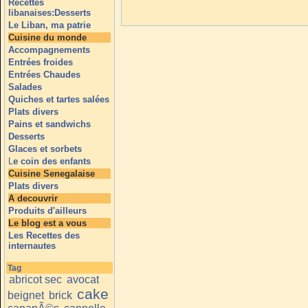
Recettes
libanaises:Desserts
Le Liban, ma patrie
Cuisine du monde
Accompagnements
Entrées froides
Entrées Chaudes
Salades
Quiches et tartes salées
Plats divers
Pains et sandwichs
Desserts
Glaces et sorbets
L
e coin des enfants
Cuisine Senegalaise
Plats divers
A decouvrir
Produits d'ailleurs
Le blog est a vous
Les Recettes des
internautes
Tag
abricot sec
avocat
cake
beignet
brick