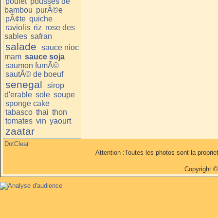
poulet
pousses de
bambou
purÃ©e
pÃ¢te
quiche
raviolis
riz
rose des
sables
safran
salade
sauce nioc
mam
sauce soja
saumon fumÃ©
sautÃ© de boeuf
senegal
sirop
d'erable
sole
soupe
sponge cake
tabasco
thai
thon
tomates
vin
yaourt
zaatar
DotClear
Attention :Toutes les photos sont la propri
Copyright 