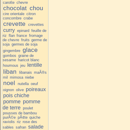
carotte
chevre
chocolat
chou
cire orientale
citron
concombre
crabe
crevette
crevettes
curry
epinard
feuille de
riz
flan
france
fromage
de chevre
fruits
germe de
soja
germes de soja
glace
gingembre
gombos
graine de
sesame
haricot blanc
lentille
houmous
jeu
liban
libanais
maÃ®s
mil
mimosa
niebe
noel
nutella
oeuf
poireaux
oignon
olive
pois chiche
pomme
pomme
de terre
poulet
pousses de bambou
purÃ©e
pÃ¢te
quiche
raviolis
riz
rose des
salade
sables
safran