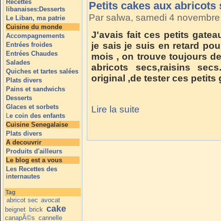
Recettes
Petits cakes aux abricot
libanaises:Desserts
Par salwa, samedi 4 novembre
Le Liban, ma patrie
Cuisine du monde
J'avais fait ces petits gat
Accompagnements
je sais je suis en retard po
Entrées froides
Entrées Chaudes
mois , on trouve toujours de
Salades
abricots secs,raisins secs
Quiches et tartes salées
original ,de tester ces petit
Plats divers
Pains et sandwichs
Desserts
Glaces et sorbets
Lire la suite
L
e coin des enfants
Cuisine Senegalaise
Plats divers
A decouvrir
Produits d'ailleurs
Le blog est a vous
Les Recettes des
internautes
Tag
abricot sec
avocat
cake
beignet
brick
canapÃ©s
cannelle