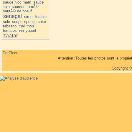
sauce nioc mam
sauce
soja
saumon fumÃ©
sautÃ© de boeuf
senegal
sirop d'erable
sole
soupe
sponge cake
tabasco
thai
thon
tomates
vin
yaourt
zaatar
DotClear
Attention :Toutes les photos sont la propri
Copyright 