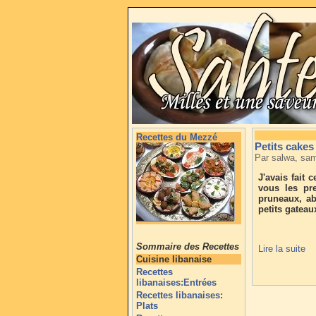
Recettes du Mezzé
Petits cakes
Par salwa, sa
J'avais fait 
vous les pr
pruneaux, abr
petits gateau
Sommaire des Recettes
Lire la suite
Cuisine libanaise
Recettes
libanaises:Entrées
Recettes libanaises:
Plats