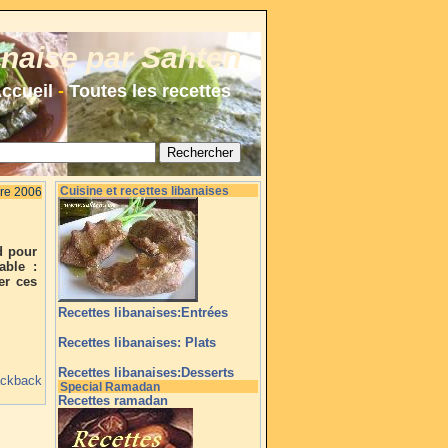
anaise par Sahten
ccueil
-
Toutes les recettes
Cuisine et recettes libanaises
re 2006
d pour
able :
er ces
Recettes libanaises:Entrées
Recettes libanaises: Plats
Recettes libanaises:Desserts
ackback
Special Ramadan
Recettes ramadan