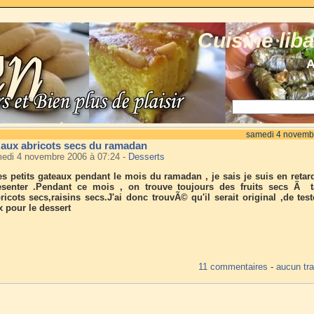
Cuisine lib
A
samedi 4 novemb
 aux abricots secs du ramadan
medi 4 novembre 2006 à 07:24
-
Desserts
ces petits gateaux pendant le mois du ramadan , je sais je suis en retar
esenter .Pendant ce mois , on trouve toujours des fruits secs Ã t
icots secs,raisins secs.J'ai donc trouvÃ© qu'il serait original ,de test
x pour le dessert
11 commentaires
-
aucun tr