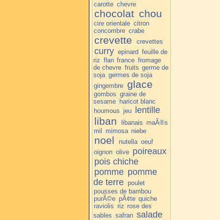
carotte
chevre
chocolat
chou
cire orientale
citron
concombre
crabe
crevette
crevettes
curry
epinard
feuille de
riz
flan
france
fromage
de chevre
fruits
germe de
soja
germes de soja
glace
gingembre
gombos
graine de
sesame
haricot blanc
lentille
houmous
jeu
liban
libanais
maÃ®s
mil
mimosa
niebe
noel
nutella
oeuf
poireaux
oignon
olive
pois chiche
pomme
pomme
de terre
poulet
pousses de bambou
purÃ©e
pÃ¢te
quiche
raviolis
riz
rose des
salade
sables
safran