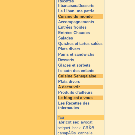
Recettes
libanaises:Desserts
Le Liban, ma patrie
Cuisine du monde
Accompagnements
Entrées froides
Entrées Chaudes
Salades
Quiches et tartes salées
Plats divers
Pains et sandwichs
Desserts
Glaces et sorbets
L
e coin des enfants
Cuisine Senegalaise
Plats divers
A decouvrir
Produits d'ailleurs
Le blog est a vous
Les Recettes des
internautes
Tag
abricot sec
avocat
cake
beignet
brick
canapÃ©s
cannelle