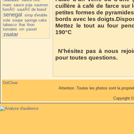
mam
sauce soja
saumon
cuillère à café de farce sur
fumÃ©
sautÃ© de boeuf
petites formes de pyramides 
senegal
sirop d'erable
bords avec les doigts.Dispos
sole
soupe
sponge cake
tabasco
thai
thon
Mettez le tout au four pe
tomates
vin
yaourt
190°C
zaatar
N'hésitez pas à nous rejo
pour toutes questions.
DotClear
Attention :Toutes les photos sont la propri
Copyright 