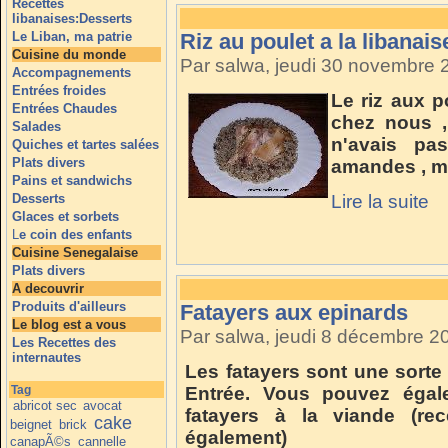
Recettes
libanaises:Desserts
Le Liban, ma patrie
Riz au poulet a la libanais
Cuisine du monde
Par salwa, jeudi 30 novembre
Accompagnements
Entrées froides
Le riz aux 
Entrées Chaudes
chez nous ,
Salades
n'avais pa
Quiches et tartes salées
Plats divers
amandes , mai
Pains et sandwichs
Desserts
Lire la suite
Glaces et sorbets
L
e coin des enfants
Cuisine Senegalaise
Plats divers
A decouvrir
Produits d'ailleurs
Fatayers aux epinards
Le blog est a vous
Par salwa, jeudi 8 décembre 2
Les Recettes des
internautes
Les fatayers sont une sort
Tag
Entrée. Vous pouvez égale
abricot sec
avocat
fatayers à la viande (rec
cake
beignet
brick
également)
canapÃ©s
cannelle