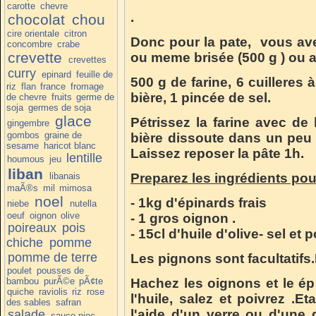
carotte
chevre
.
chocolat
chou
cire orientale
citron
Donc pour la pate, vous ave
concombre
crabe
crevette
ou meme brisée (500 g ) ou al
crevettes
curry
epinard
feuille de
500 g de farine, 6 cuilleres 
riz
flan
france
fromage
bière, 1 pincée de sel.
de chevre
fruits
germe de
soja
germes de soja
glace
Pétrissez la farine avec de l
gingembre
gombos
graine de
bière dissoute dans un peu 
sesame
haricot blanc
Laissez reposer la pâte 1h.
lentille
houmous
jeu
liban
libanais
Preparez les ingrédients pour
maÃ®s
mil
mimosa
noel
- 1kg d'épinards frais
niebe
nutella
oeuf
oignon
olive
- 1 gros oignon .
poireaux
pois
- 15cl d'huile d'olive- sel et 
chiche
pomme
pomme de terre
Les pignons sont facultatifs.
poulet
pousses de
bambou
purÃ©e
pÃ¢te
Hachez les oignons et le épi
quiche
raviolis
riz
rose
l'huile, salez et poivrez .E
des sables
safran
l'aide d'un verre ou d'une
salade
sauce nioc