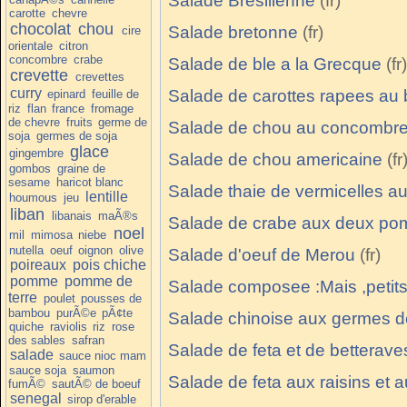
Salade Bresilienne
carotte
chevre
chocolat
chou
Salade bretonne
cire
orientale
citron
concombre
crabe
Salade de ble a la Grecque
crevette
crevettes
curry
Salade de carottes rapees au 
epinard
feuille de
riz
flan
france
fromage
de chevre
fruits
germe de
Salade de chou au concombr
soja
germes de soja
glace
gingembre
Salade de chou americaine
gombos
graine de
sesame
haricot blanc
Salade thaie de vermicelles au 
lentille
houmous
jeu
liban
libanais
maÃ®s
Salade de crabe aux deux p
noel
mil
mimosa
niebe
nutella
oeuf
oignon
olive
Salade d'oeuf de Merou
poireaux
pois chiche
pomme
pomme de
Salade composee :Mais ,petits
terre
poulet
pousses de
bambou
purÃ©e
pÃ¢te
Salade chinoise aux germes d
quiche
raviolis
riz
rose
des sables
safran
Salade de feta et de betterave
salade
sauce nioc mam
sauce soja
saumon
Salade de feta aux raisins et 
fumÃ©
sautÃ© de boeuf
senegal
sirop d'erable