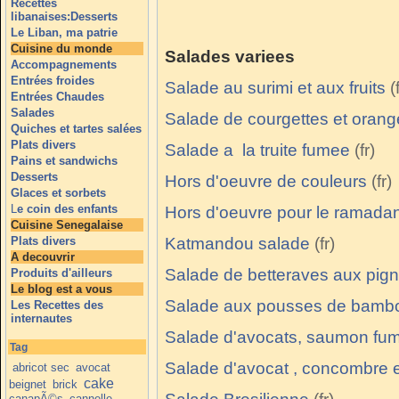
Recettes
libanaises:Desserts
Le Liban, ma patrie
Cuisine du monde
Salades variees
Accompagnements
Entrées froides
Salade au surimi et aux fruits
Entrées Chaudes
Salades
Salade de courgettes et orang
Quiches et tartes salées
Plats divers
Salade a la truite fumee
Pains et sandwichs
Desserts
Hors d'oeuvre de couleurs
Glaces et sorbets
L
e coin des enfants
Hors d'oeuvre pour le ramada
Cuisine Senegalaise
Plats divers
Katmandou salade
A decouvrir
Salade de betteraves aux pig
Produits d'ailleurs
Le blog est a vous
Salade aux pousses de bamb
Les Recettes des
internautes
Salade d'avocats, saumon fum
Tag
Salade d'avocat , concombre e
abricot sec
avocat
cake
beignet
brick
canapÃ©s
cannelle