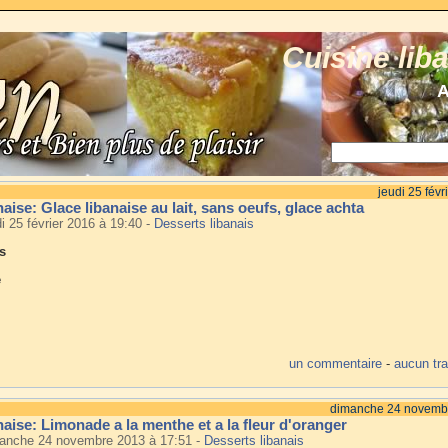
Cuisine lib
A
jeudi 25 févr
naise: Glace libanaise au lait, sans oeufs, glace achta
di 25 février 2016 à 19:40
-
Desserts libanais
s
e
un commentaire
-
aucun tr
dimanche 24 novemb
naise: Limonade a la menthe et a la fleur d'oranger
manche 24 novembre 2013 à 17:51
-
Desserts libanais