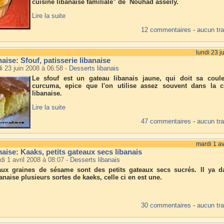
cuisine libanaise familiale" de Nouhad asseily.
Lire la suite
12 commentaires
-
aucun tr
lundi 23 j
naise: Sfouf, patisserie libanaise
di 23 juin 2008 à 06:58
-
Desserts libanais
Le sfouf est un gateau libanais jaune, qui doit sa coul
curcuma, epice que l'on utilise assez souvent dans la c
libanaise.
Lire la suite
47 commentaires
-
aucun tr
mardi 1 av
naise: Kaaks, petits gateaux secs libanais
di 1 avril 2008 à 08:07
-
Desserts libanais
ux graines de sésame sont des petits gateaux secs sucrés. Il ya d
banaise plusieurs sortes de kaeks, celle ci en est une.
30 commentaires
-
aucun tr