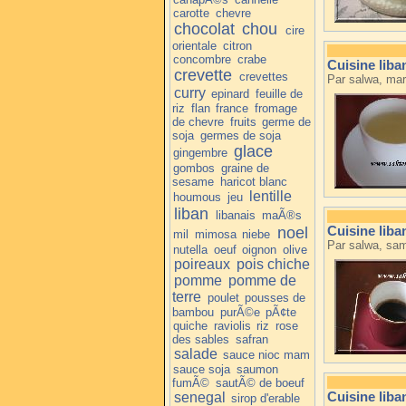
carotte
chevre
chocolat
chou
cire
orientale
citron
concombre
crabe
Cuisine liba
crevette
crevettes
Par salwa, mar
curry
epinard
feuille de
riz
flan
france
fromage
de chevre
fruits
germe de
soja
germes de soja
glace
gingembre
gombos
graine de
sesame
haricot blanc
lentille
houmous
jeu
liban
libanais
maÃ®s
Cuisine liba
noel
mil
mimosa
niebe
Par salwa, sam
nutella
oeuf
oignon
olive
poireaux
pois chiche
pomme
pomme de
terre
poulet
pousses de
bambou
purÃ©e
pÃ¢te
quiche
raviolis
riz
rose
des sables
safran
salade
sauce nioc mam
sauce soja
saumon
fumÃ©
sautÃ© de boeuf
Cuisine liban
senegal
sirop d'erable