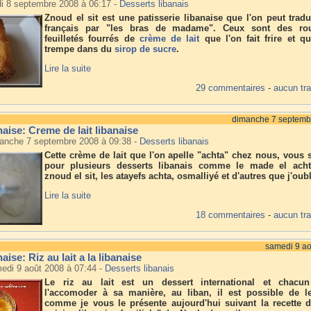
di 8 septembre 2008 à 06:17
-
Desserts libanais
Znoud el sit est une patisserie libanaise que l'on peut tradu
français par "les bras de madame". Ceux sont des ro
feuilletés fourrés de
crème de lait
que l'on fait frire et qu
trempe dans du
sirop de sucre
.
Lire la suite
29 commentaires
-
aucun tr
dimanche 7 septemb
naise: Creme de lait libanaise
manche 7 septembre 2008 à 09:38
-
Desserts libanais
Cette crème de lait que l'on apelle "achta" chez nous, vous s
pour plusieurs desserts libanais comme le made el acht
znoud el sit, les atayefs achta, osmalliyé et d'autres que j'oub
Lire la suite
18 commentaires
-
aucun tr
samedi 9 ao
aise: Riz au lait a la libanaise
medi 9 août 2008 à 07:44
-
Desserts libanais
Le riz au lait est un dessert international et chacu
l'accomoder à sa manière, au liban, il est possible de le
comme je vous le présente aujourd'hui suivant la recette d