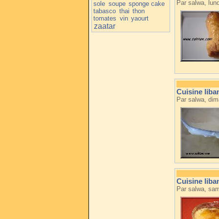
Par salwa, lun
sole
soupe
sponge cake
tabasco
thai
thon
tomates
vin
yaourt
zaatar
Cuisine liba
Par salwa, di
Cuisine liban
Par salwa, sa