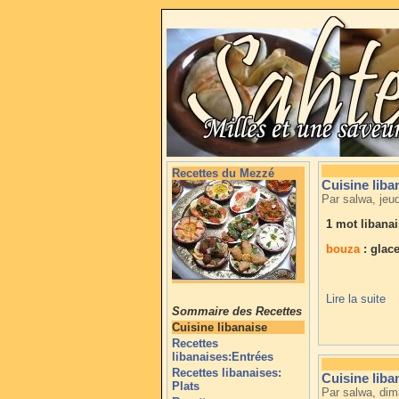
Recettes du Mezzé
Cuisine liba
Par salwa, jeu
1 mot libanai
bouza
: glac
Lire la suite
Sommaire des Recettes
Cuisine libanaise
Recettes
libanaises:Entrées
Recettes libanaises:
Cuisine liba
Plats
Par salwa, di