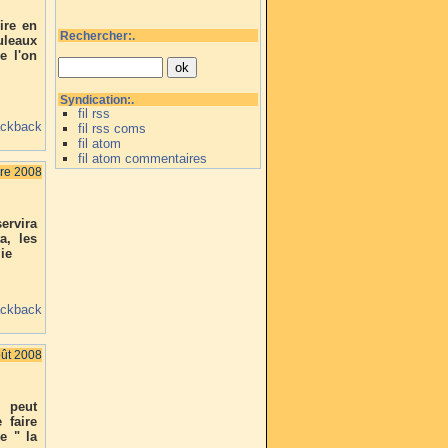
ire en
Rechercher:.
uleaux
e l'on
Syndication:.
fil rss
ackback
fil rss coms
fil atom
fil atom commentaires
re 2008
ervira
a, les
lie
ackback
ût 2008
n peut
 faire
e " la