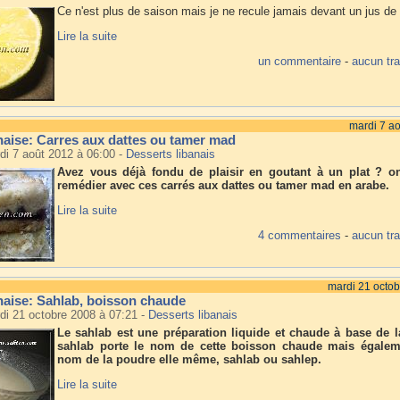
Ce n'est plus de saison mais je ne recule jamais devant un jus de 
Lire la suite
un commentaire
-
aucun tr
mardi 7 a
naise: Carres aux dattes ou tamer mad
di 7 août 2012 à 06:00
-
Desserts libanais
Avez vous déjà fondu de plaisir en goutant à un plat ? o
remédier avec ces carrés aux dattes ou tamer mad en arabe.
Lire la suite
4 commentaires
-
aucun tr
mardi 21 octo
naise: Sahlab, boisson chaude
di 21 octobre 2008 à 07:21
-
Desserts libanais
Le sahlab est une préparation liquide et chaude à base de la
sahlab porte le nom de cette boisson chaude mais égalem
nom de la poudre elle même, sahlab ou sahlep.
Lire la suite