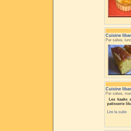
Cuisine liba
Par salwa, lun
Cuisine liba
Par salwa, mar
Les kaaks a
patisserie li
Lire la suite