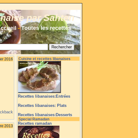
anaise par Sahten
ccueil
-
Toutes les recettes
Cuisine et recettes libanaises
ier 2016
Recettes libanaises:Entrées
Recettes libanaises: Plats
ackback
Recettes libanaises:Desserts
Special Ramadan
Recettes ramadan
re 2013