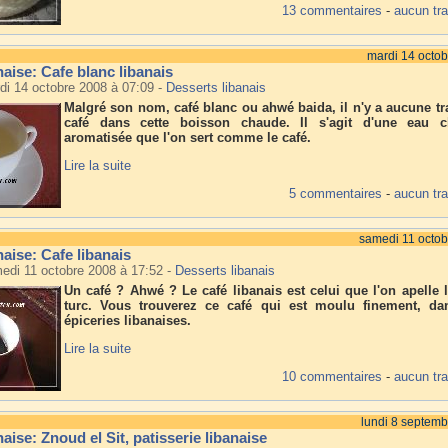
13 commentaires
-
aucun tr
mardi 14 octo
naise: Cafe blanc libanais
di 14 octobre 2008 à 07:09
-
Desserts libanais
Malgré son nom, café blanc ou ahwé baida, il n'y a aucune tr
café dans cette boisson chaude. Il s'agit d'une eau 
aromatisée que l'on sert comme le café.
Lire la suite
5 commentaires
-
aucun tr
samedi 11 octo
naise: Cafe libanais
edi 11 octobre 2008 à 17:52
-
Desserts libanais
Un café ? Ahwé ? Le café libanais est celui que l'on apelle l
turc. Vous trouverez ce café qui est moulu finement, da
épiceries libanaises.
Lire la suite
10 commentaires
-
aucun tr
lundi 8 septem
aise: Znoud el Sit, patisserie libanaise