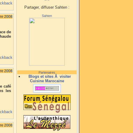
ackback
Partager, diffuser Sahten :
Sahten
bre 2008
ace de
chaude
ackback
bre 2008
Partenaires
Blogs et sites Ã visiter
Cuisine Marocaine
e café
ns les
ackback
bre 2008