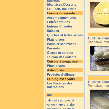
Recettes
libanaises:Desserts
Le Liban, ma patrie
Cuisine du monde
Accompagnements
Entrées froides
Entrées Chaudes
Salades
Quiches et tartes salées
Cuisine liba
Plats divers
Par salwa, mar
Pains et sandwichs
Desserts
Glaces et sorbets
L
e coin des enfants
Cuisine Senegalaise
Plats divers
A decouvrir
Produits d'ailleurs
Le blog est a vous
Cuisine liba
Les Recettes des
Par salwa, mar
internautes
Tag
abricot sec
avocat
cake
beignet
brick
canapÃ©s
cannelle