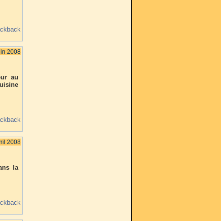
ackback
uin 2008
eur au
uisine
ackback
ril 2008
ans la
ackback