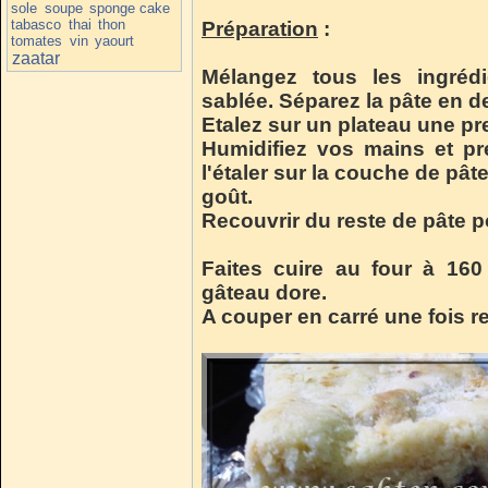
sole
soupe
sponge cake
tabasco
thai
thon
Préparation
:
tomates
vin
yaourt
zaatar
Mélangez tous les ingrédi
sablée. Séparez la pâte en d
Etalez sur un plateau une p
Humidifiez vos mains et pr
l'étaler sur la couche de pât
goût.
Recouvrir du reste de pâte po
Faites cuire au four à 160
gâteau dore.
A couper en carré une fois re