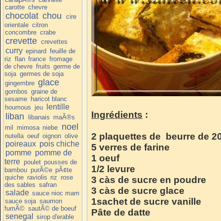
carotte
chevre
chocolat
chou
cire
orientale
citron
concombre
crabe
crevette
crevettes
curry
epinard
feuille de
riz
flan
france
fromage
de chevre
fruits
germe de
soja
germes de soja
glace
gingembre
gombos
graine de
sesame
haricot blanc
lentille
houmous
jeu
Ingrédients
:
liban
libanais
maÃ®s
noel
mil
mimosa
niebe
2 plaquettes de beurre de 200
nutella
oeuf
oignon
olive
poireaux
pois chiche
5 verres de farine
pomme
pomme de
1 oeuf
terre
poulet
pousses de
1/2 levure
bambou
purÃ©e
pÃ¢te
quiche
raviolis
riz
rose
3 càs de sucre en poudre
des sables
safran
3 càs de sucre glace
salade
sauce nioc mam
1sachet de sucre vanille
sauce soja
saumon
fumÃ©
sautÃ© de boeuf
Pâte de datte
senegal
sirop d'erable