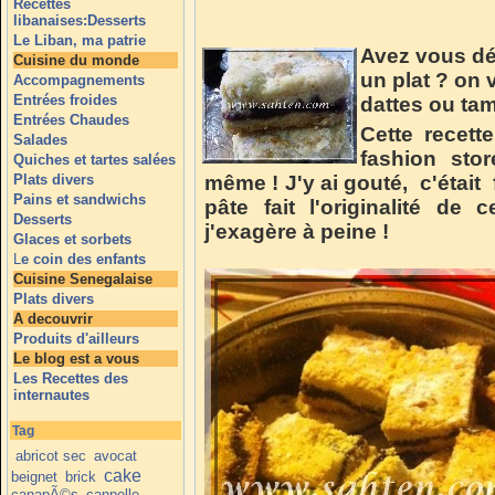
Recettes
libanaises:Desserts
Le Liban, ma patrie
Avez vous déj
Cuisine du monde
un plat ? on 
Accompagnements
Entrées froides
dattes ou ta
Entrées Chaudes
Cette recet
Salades
fashion stor
Quiches et tartes salées
Plats divers
même ! J'y ai gouté, c'était
Pains et sandwichs
pâte fait l'originalité de 
Desserts
j'exagère à peine !
Glaces et sorbets
L
e coin des enfants
Cuisine Senegalaise
Plats divers
A decouvrir
Produits d'ailleurs
Le blog est a vous
Les Recettes des
internautes
Tag
abricot sec
avocat
cake
beignet
brick
canapÃ©s
cannelle