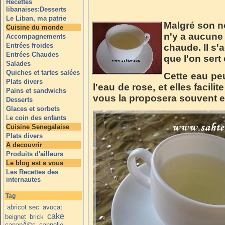
Recettes
libanaises:Desserts
Le Liban, ma patrie
Malgré son no
Cuisine du monde
n'y a aucune 
Accompagnements
Entrées froides
chaude. Il s'
Entrées Chaudes
que l'on sert
Salades
Quiches et tartes salées
Cette eau peu
Plats divers
l'eau de rose, et elles facili
Pains et sandwichs
vous la proposera souvent en
Desserts
Glaces et sorbets
L
e coin des enfants
Cuisine Senegalaise
Plats divers
A decouvrir
Produits d'ailleurs
Le blog est a vous
Les Recettes des
internautes
Tag
abricot sec
avocat
cake
beignet
brick
canapÃ©s
cannelle