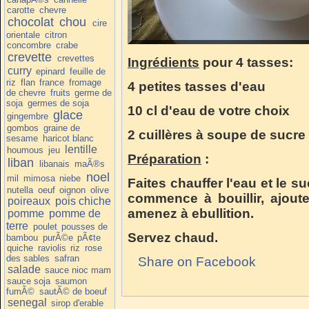
carotte
chevre
chocolat
chou
cire
orientale
citron
concombre
crabe
crevette
crevettes
Ingrédients
pour 4 tasses:
curry
epinard
feuille de
riz
flan
france
fromage
4 petites tasses d'eau
de chevre
fruits
germe de
soja
germes de soja
10 cl d'eau de votre choix
glace
gingembre
gombos
graine de
2 cuillères à soupe de sucr
sesame
haricot blanc
lentille
houmous
jeu
Préparation
:
liban
libanais
maÃ®s
noel
mil
mimosa
niebe
Faites chauffer l'eau et le 
nutella
oeuf
oignon
olive
commence à bouillir, ajout
poireaux
pois chiche
amenez à ebullition.
pomme
pomme de
terre
poulet
pousses de
Servez chaud.
bambou
purÃ©e
pÃ¢te
quiche
raviolis
riz
rose
des sables
safran
Share on Facebook
salade
sauce nioc mam
sauce soja
saumon
fumÃ©
sautÃ© de boeuf
senegal
sirop d'erable