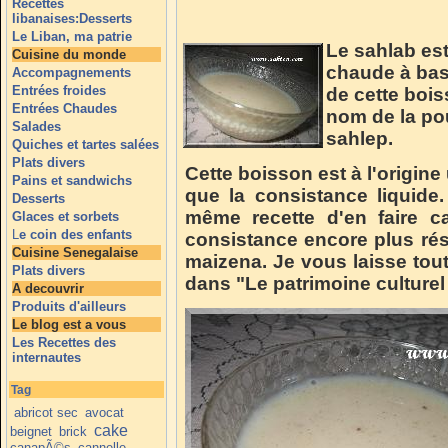
Recettes
libanaises:Desserts
Le Liban, ma patrie
Le sahlab est
Cuisine du monde
chaude à base
Accompagnements
Entrées froides
de cette boi
Entrées Chaudes
nom de la po
Salades
sahlep.
Quiches et tartes salées
Plats divers
Cette boisson est à l'origin
Pains et sandwichs
que la consistance liquide
Desserts
même recette d'en faire c
Glaces et sorbets
L
e coin des enfants
consistance encore plus rés
Cuisine Senegalaise
maizena. Je vous laisse toute
Plats divers
dans "Le patrimoine culturel
A decouvrir
Produits d'ailleurs
Le blog est a vous
Les Recettes des
internautes
Tag
abricot sec
avocat
cake
beignet
brick
canapÃ©s
cannelle