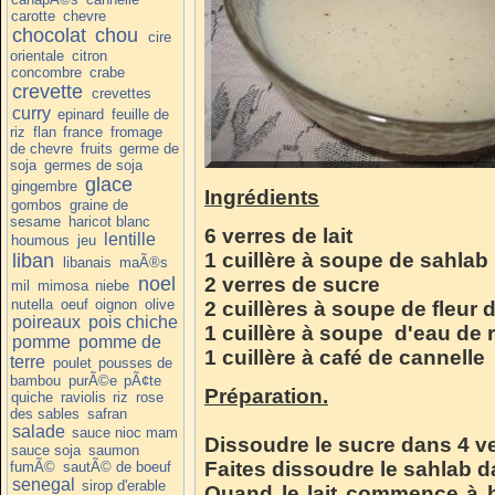
carotte
chevre
chocolat
chou
cire
orientale
citron
concombre
crabe
crevette
crevettes
curry
epinard
feuille de
riz
flan
france
fromage
de chevre
fruits
germe de
soja
germes de soja
glace
gingembre
Ingrédients
gombos
graine de
sesame
haricot blanc
6 verres de lait
lentille
houmous
jeu
1 cuillère à soupe de sahlab
liban
libanais
maÃ®s
noel
2 verres de sucre
mil
mimosa
niebe
nutella
oeuf
oignon
olive
2 cuillères à soupe de fleur d
poireaux
pois chiche
1 cuillère à soupe d'eau de ro
pomme
pomme de
1 cuillère à café de cannelle
terre
poulet
pousses de
bambou
purÃ©e
pÃ¢te
Préparation.
quiche
raviolis
riz
rose
des sables
safran
salade
sauce nioc mam
Dissoudre le sucre dans 4 verr
sauce soja
saumon
Faites dissoudre le sahlab da
fumÃ©
sautÃ© de boeuf
senegal
sirop d'erable
Quand le lait commence à bou