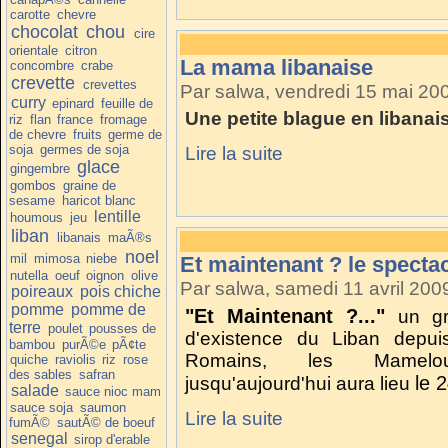
carotte
chevre
chocolat
chou
cire
orientale
citron
La mama libanaise
concombre
crabe
crevette
crevettes
Par salwa, vendredi 15 mai 20
curry
epinard
feuille de
Une petite blague en libanais
riz
flan
france
fromage
de chevre
fruits
germe de
soja
germes de soja
Lire la suite
glace
gingembre
gombos
graine de
sesame
haricot blanc
lentille
houmous
jeu
liban
libanais
maÃ®s
noel
mil
mimosa
niebe
Et maintenant ? le specta
nutella
oeuf
oignon
olive
Par salwa, samedi 11 avril 200
poireaux
pois chiche
pomme
pomme de
"Et Maintenant ?..."
un g
terre
poulet
pousses de
d'existence du Liban depui
bambou
purÃ©e
pÃ¢te
Romains, les Mamelo
quiche
raviolis
riz
rose
des sables
safran
le 
jusqu'aujourd'hui aura lieu
salade
sauce nioc mam
sauce soja
saumon
Lire la suite
fumÃ©
sautÃ© de boeuf
senegal
sirop d'erable