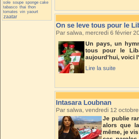
sole
soupe
sponge cake
tabasco
thai
thon
tomates
vin
yaourt
zaatar
On se leve tous pour le L
Par salwa, mercredi 6 février 
Un pays, un hymne
tous pour le Li
aujourd'hui, voici
Lire la suite
Intasara Loubnan
Par salwa, vendredi 12 octobr
Je publie r
alors que l
même, je vis
ces paroles