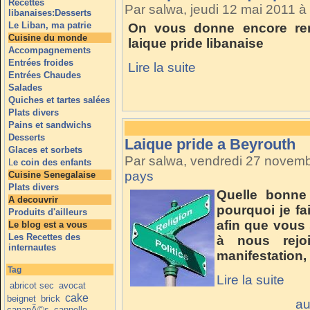
Recettes
Par salwa, jeudi 12 mai 2011 
libanaises:Desserts
Le Liban, ma patrie
On vous donne encore ren
Cuisine du monde
laique pride libanaise
Accompagnements
Entrées froides
Lire la suite
Entrées Chaudes
Salades
Quiches et tartes salées
Plats divers
Pains et sandwichs
Desserts
Laique pride a Beyrouth
Glaces et sorbets
Par salwa, vendredi 27 novem
L
e coin des enfants
pays
Cuisine Senegalaise
Plats divers
Quelle bonne 
A decouvrir
pourquoi je f
Produits d'ailleurs
afin que vous 
Le blog est a vous
Les Recettes des
à nous rejo
internautes
manifestation, 
Tag
Lire la suite
abricot sec
avocat
cake
beignet
brick
au
canapÃ©s
cannelle