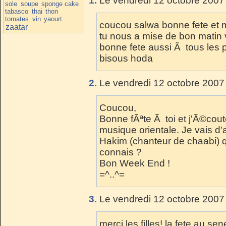
1.
Le vendredi 12 octobre 2007
sole
soupe
sponge cake
tabasco
thai
thon
tomates
vin
yaourt
coucou salwa bonne fete et m
zaatar
tu nous a mise de bon matin
bonne fete aussi Ã tous les
bisous hoda
2.
Le vendredi 12 octobre 2007
Coucou,
Bonne fÃªte Ã toi et j'Ã©cout
musique orientale. Je vais d'a
Hakim (chanteur de chaabi) q
connais ?
Bon Week End !
=^..^=
3.
Le vendredi 12 octobre 2007 
merci les filles! la fete au 