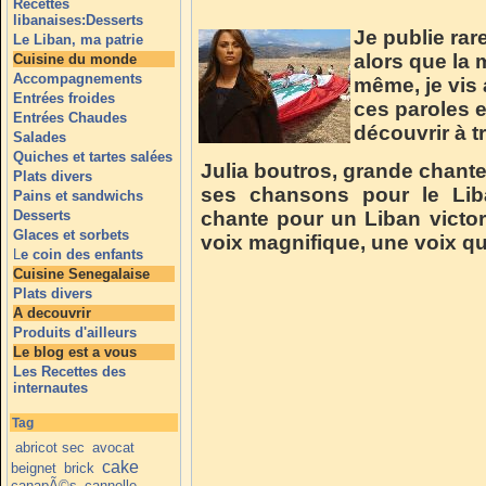
Recettes
libanaises:Desserts
Je publie ra
Le Liban, ma patrie
alors que la 
Cuisine du monde
Accompagnements
même, je vis
Entrées froides
ces paroles e
Entrées Chaudes
découvrir à 
Salades
Quiches et tartes salées
Julia boutros, grande chant
Plats divers
ses chansons pour le Liba
Pains et sandwichs
Desserts
chante pour un Liban victor
Glaces et sorbets
voix magnifique, une voix qu
L
e coin des enfants
Cuisine Senegalaise
Plats divers
A decouvrir
Produits d'ailleurs
Le blog est a vous
Les Recettes des
internautes
Tag
abricot sec
avocat
cake
beignet
brick
canapÃ©s
cannelle