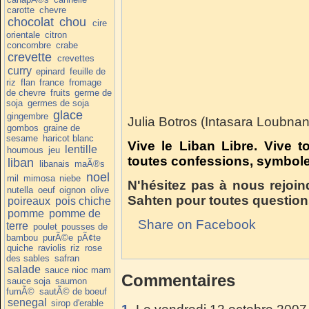
carotte
chevre
chocolat
chou
cire
orientale
citron
concombre
crabe
crevette
crevettes
curry
epinard
feuille de
riz
flan
france
fromage
de chevre
fruits
germe de
soja
germes de soja
glace
gingembre
Julia Botros (Intasara Loubna
gombos
graine de
sesame
haricot blanc
Vive le Liban Libre. Vive 
lentille
houmous
jeu
toutes confessions, symboles
liban
libanais
maÃ®s
noel
mil
mimosa
niebe
N'hésitez pas à nous rejoin
nutella
oeuf
oignon
olive
Sahten pour toutes question
poireaux
pois chiche
pomme
pomme de
Share on Facebook
terre
poulet
pousses de
bambou
purÃ©e
pÃ¢te
quiche
raviolis
riz
rose
des sables
safran
salade
sauce nioc mam
Commentaires
sauce soja
saumon
fumÃ©
sautÃ© de boeuf
senegal
sirop d'erable