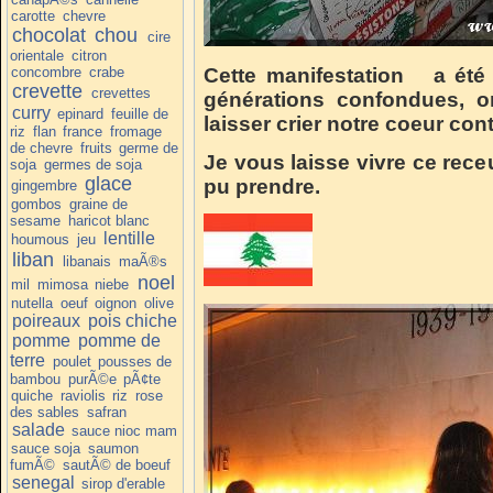
carotte
chevre
chocolat
chou
cire
orientale
citron
concombre
crabe
Cette manifestation a été 
crevette
crevettes
générations confondues, o
curry
epinard
feuille de
laisser crier notre coeur cont
riz
flan
france
fromage
de chevre
fruits
germe de
Je vous laisse vivre ce rece
soja
germes de soja
glace
pu prendre.
gingembre
gombos
graine de
sesame
haricot blanc
lentille
houmous
jeu
liban
libanais
maÃ®s
noel
mil
mimosa
niebe
nutella
oeuf
oignon
olive
poireaux
pois chiche
pomme
pomme de
terre
poulet
pousses de
bambou
purÃ©e
pÃ¢te
quiche
raviolis
riz
rose
des sables
safran
salade
sauce nioc mam
sauce soja
saumon
fumÃ©
sautÃ© de boeuf
senegal
sirop d'erable