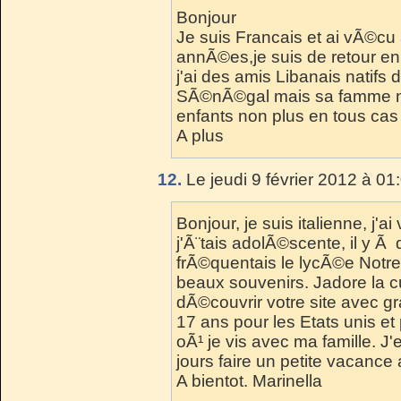
Bonjour
Je suis Francais et ai vÃ©c
annÃ©es,je suis de retour en
j'ai des amis Libanais natifs 
SÃ©nÃ©gal mais sa famme ne
enfants non plus en tous cas 
A plus
12.
Le jeudi 9 février 2012 à 01
Bonjour, je suis italienne, 
j'Ã¨tais adolÃ©scente, il y Ã
frÃ©quentais le lycÃ©e Notre 
beaux souvenirs. Jadore la cu
dÃ©couvrir votre site avec gr
17 ans pour les Etats unis et p
oÃ¹ je vis avec ma famille. J
jours faire un petite vacanc
A bientot. Marinella