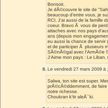
Bonsoir,
Je dÃ©couvre le site de "Sa
beaucoup d'entre vous, je su
RCI. J'ai aussi de la famille
coeur. Bravo Ã vous de perdu
attaches avec nos pays d'acc
ans (depuis mon engagement
eu aussi la chance de servi
et de participer Ã plusieurs 
SÃ©nÃ©gal avec l'ArmÃ©e SÃ
J'Aime mon pays : Le Liban, 
8.
Le vendredi 27 mars 2009 à 
Salwa, ton site est super. M
prÃ©cÃ©ddemment, de faire per
notre richesse.
Choukran k'tir aleÃ¯ki.