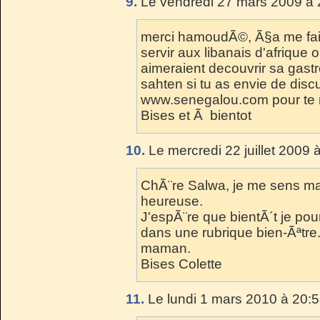
9.
Le vendredi 27 mars 2009 à 
merci hamoudÃ©, Ã§a me fait 
servir aux libanais d'afrique 
aimeraient decouvrir sa gastr
sahten si tu as envie de discu
www.senegalou.com pour te r
Bises et Ã bientot
10.
Le mercredi 22 juillet 2009 
ChÃ¨re Salwa, je me sens main
heureuse.
J'espÃ¨re que bientÃ´t je pour
dans une rubrique bien-Ãªtre.
maman.
Bises Colette
11.
Le lundi 1 mars 2010 à 20:5