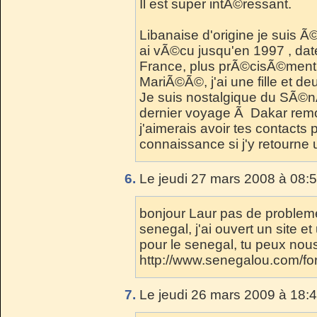
Il est super intÃ©ressant.
Libanaise d'origine je suis
ai vÃ©cu jusqu'en 1997 , date
France, plus prÃ©cisÃ©ment 
MariÃ©Ã©, j'ai une fille et d
Je suis nostalgique du SÃ©
dernier voyage Ã Dakar rem
j'aimerais avoir tes contacts p
connaissance si j'y retourne u
6.
Le jeudi 27 mars 2008 à 08:5
bonjour Laur pas de probleme.
senegal, j'ai ouvert un site 
pour le senegal, tu peux nous 
http://www.senegalou.com/fo
7.
Le jeudi 26 mars 2009 à 18:4