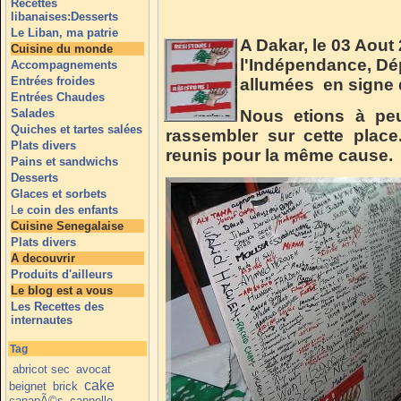
Recettes
libanaises:Desserts
Le Liban, ma patrie
A Dakar, le 03 Aout 
Cuisine du monde
l'Indépendance, Dé
Accompagnements
Entrées froides
allumées en signe d
Entrées Chaudes
Salades
Nous etions à pe
Quiches et tartes salées
rassembler sur cette plac
Plats divers
reunis pour la même cause.
Pains et sandwichs
Desserts
Glaces et sorbets
L
e coin des enfants
Cuisine Senegalaise
Plats divers
A decouvrir
Produits d'ailleurs
Le blog est a vous
Les Recettes des
internautes
Tag
abricot sec
avocat
cake
beignet
brick
canapÃ©s
cannelle