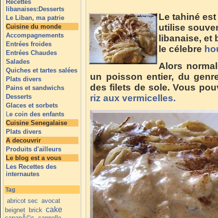
Recettes
libanaises:Desserts
Le tahiné es
Le Liban, ma patrie
utilise souve
Cuisine du monde
Accompagnements
libanaise, et 
Entrées froides
le célebre
ho
Entrées Chaudes
Salades
Alors normal
Quiches et tartes salées
un poisson entier, du genre d
Plats divers
des filets de sole. Vous p
Pains et sandwichs
Desserts
riz aux vermicelles.
Glaces et sorbets
L
e coin des enfants
Cuisine Senegalaise
Plats divers
A decouvrir
Produits d'ailleurs
Le blog est a vous
Les Recettes des
internautes
Tag
abricot sec
avocat
cake
beignet
brick
canapÃ©s
cannelle