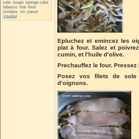
sole
soupe
sponge cake
tabasco
thai
thon
tomates
vin
yaourt
zaatar
Epluchez et emincez les oi
plat à four. Salez et poivre
cumin, et l'huile d'olive.
Prechauffez le four. Pressez 
Posez vos filets de sole
d'oignons.