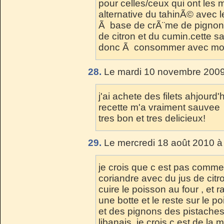
pour celles/ceux qui ont les
alternative du tahinÃ© avec
Ã base de crÃ¨me de pignon
de citron et du cumin.cette s
donc Ã consommer avec mo
28.
Le mardi 10 novembre 2009
j'ai achete des filets ahjourd'
recette m'a vraiment sauvee
tres bon et tres delicieux!
29.
Le mercredi 18 août 2010 à
je crois que c est pas comme c
coriandre avec du jus de citro
cuire le poisson au four , et 
une botte et le reste sur le 
et des pignons des pistaches s
libanais, je crois c est de la