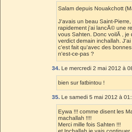
Salam depuis Nouakchott (Ma
J'avais un beau Saint-Pierre, 
rapidement j'ai lancÃ© une r
vous Sahten. Donc voilÃ , je
verdict demain inchallah. J'ai
c'est fait qu'avec des bonne
n'est-ce-pas ?
34.
Le mercredi 2 mai 2012 à 0
bien sur fatbintou !
35.
Le samedi 5 mai 2012 à 01:
Eywa !!! comme disent les M
machallah !!!!
Merci mille fois Sahten !!!
et Inchallah je vais continuer