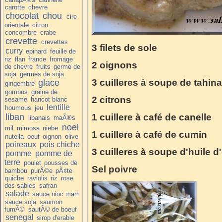
carotte
chevre
chocolat
chou
cire
orientale
citron
concombre
crabe
crevette
crevettes
3 filets de sole
curry
epinard
feuille de
riz
flan
france
fromage
2 oignons
de chevre
fruits
germe de
soja
germes de soja
3 cuilleres à soupe de tahina
glace
gingembre
gombos
graine de
2 citrons
sesame
haricot blanc
lentille
houmous
jeu
liban
1 cuillere à café de canelle
libanais
maÃ®s
noel
mil
mimosa
niebe
1 cuillere à café de cumin
nutella
oeuf
oignon
olive
poireaux
pois chiche
3 cuilleres à soupe d'huile d'
pomme
pomme de
terre
poulet
pousses de
Sel poivre
bambou
purÃ©e
pÃ¢te
quiche
raviolis
riz
rose
des sables
safran
salade
sauce nioc mam
sauce soja
saumon
fumÃ©
sautÃ© de boeuf
senegal
sirop d'erable