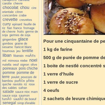
carotte
chevre
chocolat
chou
cire
orientale
citron
concombre
crabe
crevette
crevettes
curry
epinard
feuille de
riz
flan
france
fromage
de chevre
fruits
germe de
soja
germes de soja
glace
gingembre
Pour une cinquantaine de pe
gombos
graine de
sesame
haricot blanc
1 kg de farine
lentille
houmous
jeu
liban
libanais
maÃ®s
500 g de purée de pomme de
noel
mil
mimosa
niebe
nutella
oeuf
oignon
olive
1 boite de nestlé concentré 
poireaux
pois chiche
pomme
pomme de
1 verre d'huile
terre
poulet
pousses de
bambou
purÃ©e
pÃ¢te
1 verre de sucre
quiche
raviolis
riz
rose
des sables
safran
4 oeufs
salade
sauce nioc mam
sauce soja
saumon
2 sachets de levure chimiqu
fumÃ©
sautÃ© de boeuf
senegal
sirop d'erable