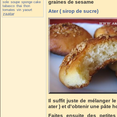
graines de sesame
sole
soupe
sponge cake
tabasco
thai
thon
tomates
vin
yaourt
Ater ( sirop de sucre)
zaatar
Il suffit juste de mélanger l
ater ) et d'obtenir une pâte
Faites ensuite des petite