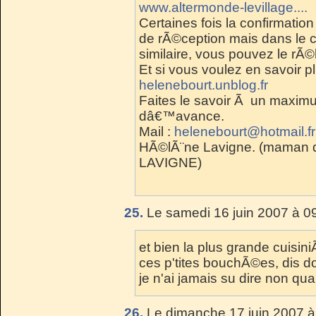
www.altermonde-levillage....
Certaines fois la confirmation
de rÃ©ception mais dans le c
similaire, vous pouvez le rÃ
Et si vous voulez en savoir plu
helenebourt.unblog.fr
Faites le savoir Ã un maxim
dâ€™avance.
Mail :
helenebourt@hotmail.fr
HÃ©lÃ¨ne Lavigne. (maman
LAVIGNE)
25.
Le samedi 16 juin 2007 à 0
et bien la plus grande cuisi
ces p'tites bouchÃ©es, dis don
je n'ai jamais su dire non qu
26.
Le dimanche 17 juin 2007 à