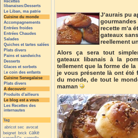
Recettes
libanaises:Desserts
Le Liban, ma patrie
J'aurais pu a
Cuisine du monde
gourmandes l
Accompagnements
recette m'a 
Entrées froides
Entrées Chaudes
gateaux sans 
Salades
reellement un
Quiches et tartes salées
Plats divers
Alors ça sera tout simple
Pains et sandwichs
gateaux libanais à la pom
Desserts
tellement que la forme de la
Glaces et sorbets
je vous présente là ont été 
L
e coin des enfants
Cuisine Senegalaise
du monde, de tout le monde
Plats divers
maman
A decouvrir
Produits d'ailleurs
Le blog est a vous
Les Recettes des
internautes
Tag
abricot sec
avocat
cake
beignet
brick
canapÃ©s
cannelle