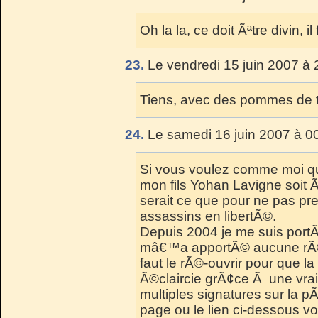
Oh la la, ce doit Ãªtre divin, 
23.
Le vendredi 15 juin 2007 à 
Tiens, avec des pommes de t
24.
Le samedi 16 juin 2007 à 0
Si vous voulez comme moi qu
mon fils Yohan Lavigne soit Ã
serait ce que pour ne pas pre
assassins en libertÃ©.
Depuis 2004 je me suis portÃ©
mâ€™a apportÃ© aucune rÃ©po
faut le rÃ©-ouvrir pour que la
Ã©claircie grÃ¢ce Ã une vraie
multiples signatures sur la p
page ou le lien ci-dessous 