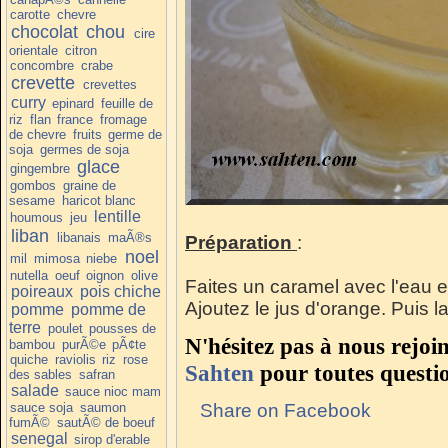
carotte
chevre
chocolat
chou
cire
orientale
citron
concombre
crabe
crevette
crevettes
curry
epinard
feuille de
riz
flan
france
fromage
de chevre
fruits
germe de
soja
germes de soja
glace
gingembre
gombos
graine de
sesame
haricot blanc
lentille
houmous
jeu
liban
libanais
maÃ®s
Préparation
:
noel
mil
mimosa
niebe
nutella
oeuf
oignon
olive
Faites un caramel avec l'eau et
poireaux
pois chiche
Ajoutez le jus d'orange. Puis 
pomme
pomme de
terre
poulet
pousses de
N'hésitez pas à nous rejoi
bambou
purÃ©e
pÃ¢te
quiche
raviolis
riz
rose
Sahten
pour toutes questi
des sables
safran
salade
sauce nioc mam
sauce soja
saumon
Share on Facebook
fumÃ©
sautÃ© de boeuf
senegal
sirop d'erable