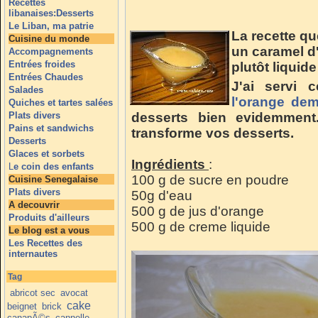
Recettes
libanaises:Desserts
Le Liban, ma patrie
La recette qu
Cuisine du monde
un caramel d
Accompagnements
Entrées froides
plutôt liquid
Entrées Chaudes
J'ai servi
Salades
l'orange dem
Quiches et tartes salées
Plats divers
desserts bien evidemment.
Pains et sandwichs
transforme vos desserts.
Desserts
Glaces et sorbets
Ingrédients
:
L
e coin des enfants
100 g de sucre en poudre
Cuisine Senegalaise
Plats divers
50g d'eau
A decouvrir
500 g de jus d'orange
Produits d'ailleurs
500 g de creme liquide
Le blog est a vous
Les Recettes des
internautes
Tag
abricot sec
avocat
cake
beignet
brick
canapÃ©s
cannelle