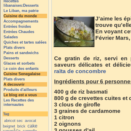
Recettes
libanaises:Desserts
Le Liban, ma patrie
Cuisine du monde
J'aime les ép
Accompagnements
trouve qu'ell
Entrées froides
En voyant cet
Entrées Chaudes
Salades
Février Mars, 
Quiches et tartes salées
Plats divers
Pains et sandwichs
Ce gratin de riz, servi en
Desserts
Glaces et sorbets
saveurs délicates et délic
L
e coin des enfants
raïta de concombre
Cuisine Senegalaise
Plats divers
Ingrédients pour 6 personne
A decouvrir
Produits d'ailleurs
400 g de riz basmati
Le blog est a vous
800 g de crevettes cuites et
Les Recettes des
3 clous de girofle
internautes
3 graines de cardamome
Tag
1 citron
abricot sec
avocat
2 oignons
cake
beignet
brick
3 gousses d’ail
canapÃ©s
cannelle