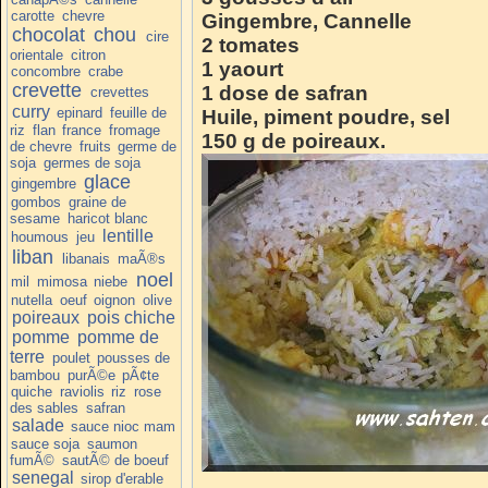
carotte
chevre
Gingembre, Cannelle
chocolat
chou
cire
2 tomates
orientale
citron
1 yaourt
concombre
crabe
crevette
1 dose de safran
crevettes
curry
epinard
feuille de
Huile, piment poudre, sel
riz
flan
france
fromage
150 g de poireaux.
de chevre
fruits
germe de
soja
germes de soja
glace
gingembre
gombos
graine de
sesame
haricot blanc
lentille
houmous
jeu
liban
libanais
maÃ®s
noel
mil
mimosa
niebe
nutella
oeuf
oignon
olive
poireaux
pois chiche
pomme
pomme de
terre
poulet
pousses de
bambou
purÃ©e
pÃ¢te
quiche
raviolis
riz
rose
des sables
safran
salade
sauce nioc mam
sauce soja
saumon
fumÃ©
sautÃ© de boeuf
senegal
sirop d'erable