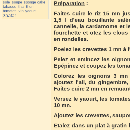
sole
soupe
sponge cake
Préparation
:
tabasco
thai
thon
tomates
vin
yaourt
Faites cuire le riz 15 mn j
zaatar
1,5 l d'eau bouillante salé
cannelle, la cardamome et le 
fourchette et otez les clous
en rondelles.
Poelez les crevettes 1 mn à f
Pelez et emincez les oignons
Epépinez et coupez les toma
Colorez les oignons 3 mn 
ajoutez l'ail, du gingembre
Faites cuire 2 mn en remuant
Versez le yaourt, les tomates
10 mn.
Ajoutez les crevettes, saupo
Etalez dans un plat à gratin h