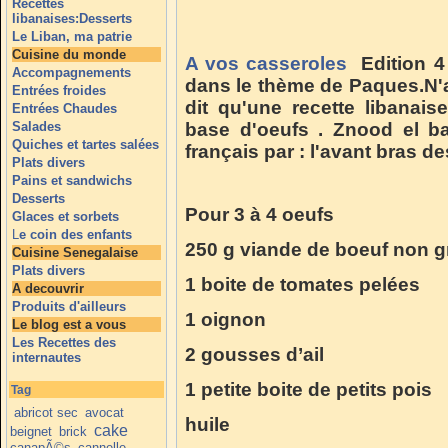
Recettes
libanaises:Desserts
Le Liban, ma patrie
Cuisine du monde
A vos casseroles
Edition 4 
Accompagnements
dans le thème de Paques.N'a
Entrées froides
dit qu'une recette libanaise 
Entrées Chaudes
Salades
base d'oeufs . Znood el ba
Quiches et tartes salées
français par : l'avant bras de
Plats divers
Pains et sandwichs
Desserts
Pour 3 à 4 oeufs
Glaces et sorbets
L
e coin des enfants
250 g viande de boeuf non 
Cuisine Senegalaise
Plats divers
1 boite de tomates pelées
A decouvrir
Produits d'ailleurs
1 oignon
Le blog est a vous
Les Recettes des
2 gousses d’ail
internautes
1 petite boite de petits pois
Tag
abricot sec
avocat
huile
cake
beignet
brick
canapÃ©s
cannelle