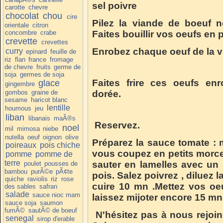
sel poivre
carotte
chevre
chocolat
chou
cire
Pilez la viande de boeuf n
orientale
citron
concombre
crabe
Faites bouillir vos oeufs en p
crevette
crevettes
Enrobez chaque oeuf de la v
curry
epinard
feuille de
riz
flan
france
fromage
de chevre
fruits
germe de
soja
germes de soja
Faites frire ces oeufs en
glace
gingembre
gombos
graine de
dorée.
sesame
haricot blanc
lentille
houmous
jeu
liban
libanais
maÃ®s
Reservez.
noel
mil
mimosa
niebe
nutella
oeuf
oignon
olive
Préparez la sauce tomate :
poireaux
pois chiche
vous coupez en petits morce
pomme
pomme de
terre
sauter en lamelles avec un pe
poulet
pousses de
bambou
purÃ©e
pÃ¢te
pois. Salez poivrez , diluez 
quiche
raviolis
riz
rose
cuire 10 mn .Mettez vos oe
des sables
safran
salade
sauce nioc mam
laissez mijoter encore 15 mn
sauce soja
saumon
fumÃ©
sautÃ© de boeuf
N'hésitez pas à nous rejoi
senegal
sirop d'erable