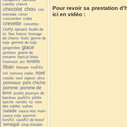
carotte
chevre
Pour revoir sa prestation d'h
chocolat
chou
cire
ici en vidéo :
orientale
citron
concombre
crabe
crevette
crevettes
curry
epinard
feuille de
riz
flan
france
fromage
de chevre
fruits
germe de
soja
germes de soja
glace
gingembre
gombos
graine de
sesame
haricot blanc
lentille
houmous
jeu
liban
libanais
maÃ®s
noel
mil
mimosa
niebe
nutella
oeuf
oignon
olive
poireaux
pois chiche
pomme
pomme de
terre
poulet
pousses de
bambou
purÃ©e
pÃ¢te
quiche
raviolis
riz
rose
des sables
safran
salade
sauce nioc mam
sauce soja
saumon
fumÃ©
sautÃ© de boeuf
senegal
sirop d'erable