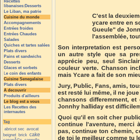
Recettes
libanaises:Desserts
Le Liban, ma patrie
C'est la deuxiem
Cuisine du monde
ycare entre en s
Accompagnements
Entrées froides
Gueule" de Jonnh
Entrées Chaudes
l'assemblée, tout
Salades
Quiches et tartes salées
Son interpretation est pers
Plats divers
un autre style que sa pres
Pains et sandwichs
apprécie peu, seul Sincla
Desserts
couleur verte. Chanson inc
Glaces et sorbets
L
e coin des enfants
mais Ycare a fait de son mie
Cuisine Senegalaise
Plats divers
Jury, Public, Fans, amis, t
A decouvrir
est resté lui même, il ne joue
Produits d'ailleurs
chansons differemment, et 
Le blog est a vous
Jonnhy halliday est difficile
Les Recettes des
internautes
Quoi qu'il en soit cher publi
Tag
continue l'aventure, merci à
abricot sec
avocat
pas, continue ton chemin, c
cake
beignet
brick
de toi le meilleur comme tu le
canapÃ©s
cannelle