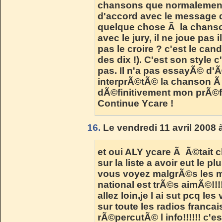
chansons que normalement j
d'accord avec le message d
quelque chose Ã la chanson
avec le jury, il ne joue pas
pas le croire ? c'est le cand
des dix !). C'est son style 
pas. Il n'a pas essayÃ© d'Ã
interprÃ©tÃ© la chanson Ã s
dÃ©finitivement mon prÃ©
Continue Ycare !
16.
Le vendredi 11 avril 2008 
et oui ALY ycare Ã Ã©tait 
sur la liste a avoir eut le pl
vous voyez malgrÃ©s les m
national est trÃ©s aimÃ©!!!
allez loin,je l ai sut pcq l
sur toute les radios franca
rÃ©percutÃ© l info!!!!!! c'e