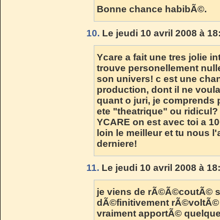
Bonne chance habibÃ©.
10.
Le jeudi 10 avril 2008 à 18
Ycare a fait une tres jolie 
trouve personellement nulle
son univers! c est une chan
production, dont il ne voula
quant o juri, je comprends pa
ete "theatrique" ou ridicul
YCARE on est avec toi a 10
loin le meilleur et tu nous 
derniere!
11.
Le jeudi 10 avril 2008 à 18
je viens de rÃ©Ã©coutÃ© sa
dÃ©finitivement rÃ©voltÃ© p
vraiment apportÃ© quelque 