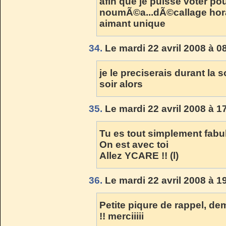
afin que je puisse voter pou
noumÃ©a...dÃ©callage horai
aimant unique
34.
Le mardi 22 avril 2008 à 0
je le preciserais durant la 
soir alors
35.
Le mardi 22 avril 2008 à 1
Tu es tout simplement fabul
On est avec toi
Allez YCARE !! (l)
36.
Le mardi 22 avril 2008 à 1
Petite piqure de rappel, d
!! merciiiii