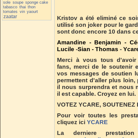
sole
soupe
sponge cake
tabasco
thai
thon
tomates
vin
yaourt
zaatar
Kristov a été eliminé ce soir
utilisé son joker pour le gar
sont donc encore 10 dans ce
Amandine
-
Benjamin
-
Cé
Lucile
-
Sian
-
Thomas
-
Ycar
Merci à vous tous d'avoir
fans, merci de le soutenir 
vos messages de soutien lui 
permettent d'aller plus loin
il nous surprendra et nous 
il est capable. Croyez en lui.
VOTEZ YCARE, SOUTENEZ 
Pour voir toutes les presta
cliquez ici
YCARE
La derniere prestati