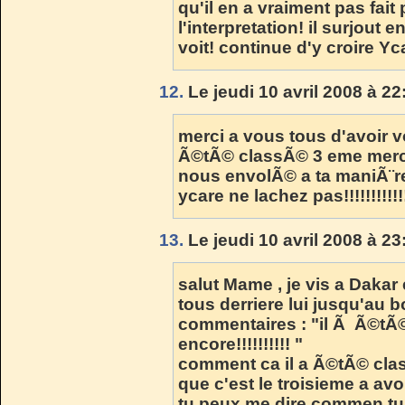
qu'il en a vraiment pas fait
l'interpretation! il surjout e
voit! continue d'y croire Yca
12.
Le jeudi 10 avril 2008 à 22
merci a vous tous d'avoir v
Ã©tÃ© classÃ© 3 eme merci e
nous envolÃ© a ta maniÃ¨re
ycare ne lachez pas!!!!!!!!!!!
13.
Le jeudi 10 avril 2008 à 23
salut Mame , je vis a Dakar 
tous derriere lui jusqu'au b
commentaires : "il Ã Ã©tÃ
encore!!!!!!!!!! "
comment ca il a Ã©tÃ© clas
que c'est le troisieme a avoi
tu peux me dire commen tu l