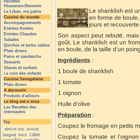
Recettes
libanaises:Desserts
Le shanklish est u
Le Liban, ma patrie
en forme de boule,
Cuisine du monde
Accompagnements
jours et recouverte
Entrées froides
Entrées Chaudes
Son aspect peut rebuté, mais 
Salades
goût. Le shanklish est un from
Quiches et tartes salées
en boule, de la taille d'un poi
Plats divers
Pains et sandwichs
Ingrédients
:
Desserts
Glaces et sorbets
1 boule de shanklish
L
e coin des enfants
Cuisine Senegalaise
1 tomate
Plats divers
A decouvrir
1 oignon
Produits d'ailleurs
Le blog est a vous
Huile d’olive
Les Recettes des
internautes
Préparation
:
Tag
Coupez le fromage en petits 
abricot sec
avocat
cake
beignet
brick
Coupez la tomate et l’oignon
canapÃ©s
cannelle