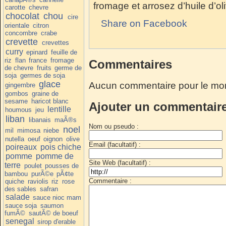
fromage et arrosez d’huile d’ol
carotte
chevre
chocolat
chou
cire
Share on Facebook
orientale
citron
concombre
crabe
crevette
crevettes
curry
epinard
feuille de
riz
flan
france
fromage
Commentaires
de chevre
fruits
germe de
soja
germes de soja
glace
Aucun commentaire pour le mo
gingembre
gombos
graine de
sesame
haricot blanc
Ajouter un commentair
lentille
houmous
jeu
liban
libanais
maÃ®s
Nom ou pseudo :
noel
mil
mimosa
niebe
nutella
oeuf
oignon
olive
Email (facultatif) :
poireaux
pois chiche
pomme
pomme de
Site Web (facultatif) :
terre
poulet
pousses de
bambou
purÃ©e
pÃ¢te
Commentaire :
quiche
raviolis
riz
rose
des sables
safran
salade
sauce nioc mam
sauce soja
saumon
fumÃ©
sautÃ© de boeuf
senegal
sirop d'erable