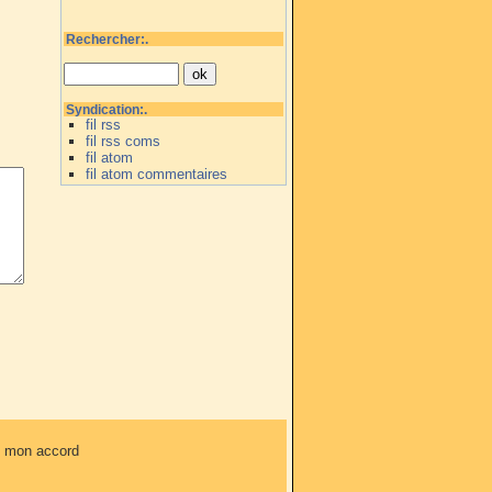
Rechercher:.
Syndication:.
fil rss
fil rss coms
fil atom
fil atom commentaires
ns mon accord