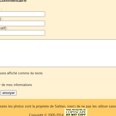
 commentaire
 :
) :
tif) :
era affiché comme du texte.
r de mes informations
outes les photos sont la propriete de Sahten, merci de ne pas les utiliser sa
Copyright © 2005-2014