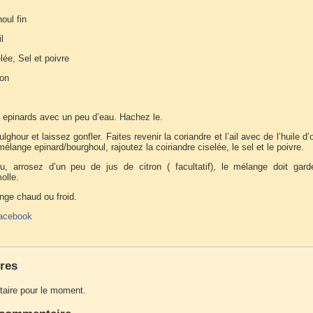
oul fin
l
lée, Sel et poivre
ron
s epinards avec un peu d’eau. Hachez le.
lghour et laissez gonfler. Faites revenir la coriandre et l’ail avec de l’huile d’o
mélange epinard/bourghoul, rajoutez la coiriandre ciselée, le sel et le poivre.
u, arrosez d’un peu de jus de citron ( facultatif), le mélange doit gard
olle.
nge chaud ou froid.
acebook
res
ire pour le moment.