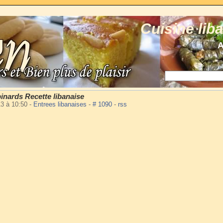
Cuisine lib
A
inards Recette libanaise
13 à 10:50
-
Entrees libanaises
-
# 1090
-
rss