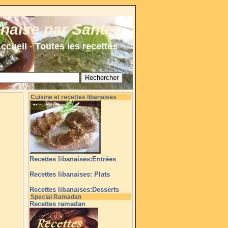
anaise par Sahten
ccueil
-
Toutes les recettes
Cuisine et recettes libanaises
Recettes libanaises:Entrées
Recettes libanaises: Plats
Recettes libanaises:Desserts
Special Ramadan
Recettes ramadan