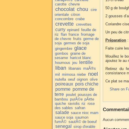
carotte
chevre
50 g de boulgh
chocolat
chou
cire
orientale
citron
2 gousses d’ai
concombre
crabe
crevette
Coriandre cise
crevettes
curry
epinard
feuille de
Un peu de cit
riz
flan
france
fromage
de chevre
fruits
germe de
Préparation
:
soja
germes de soja
glace
Faite cuire le
gingembre
gombos
graine de
Mouillez le bou
sesame
haricot blanc
ajoutez le au 
lentille
houmous
jeu
liban
libanais
maÃ®s
Retirez du fe
consistance m
noel
mil
mimosa
niebe
nutella
oeuf
oignon
olive
Ce plat se ma
poireaux
pois chiche
pomme
pomme de
Share on F
terre
poulet
pousses de
bambou
purÃ©e
pÃ¢te
quiche
raviolis
riz
rose
des sables
safran
Commentai
salade
sauce nioc mam
sauce soja
saumon
Aucun commenta
fumÃ©
sautÃ© de boeuf
senegal
sirop d'erable