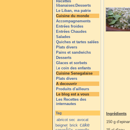
Recettes
libanaises:Desserts
Le Liban, ma patrie
Cuisine du monde
Accompagnements
Entrées froides
Entrées Chaudes
Salades
Quiches et tartes salées
Plats divers
Pains et sandwichs
Desserts
Glaces et sorbets
L
e coin des enfants
Cuisine Senegalaise
Plats divers
A decouvrir
Produits d'ailleurs
Le blog est a vous
Les Recettes des
internautes
Tag
Ingrédients
abricot sec
avocat
150 g d’epina
cake
beignet
brick
canapÃ©s
cannelle
15 cl d’eau