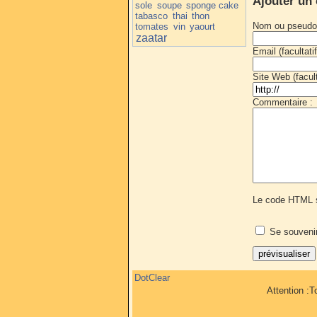
Ajouter un
sole
soupe
sponge cake
tabasco
thai
thon
Nom ou pseudo
tomates
vin
yaourt
zaatar
Email (facultatif
Site Web (faculta
Commentaire :
Le code HTML s
Se souveni
DotClear
Attention :T