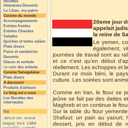
Recettes
libanaises:Desserts
Le Liban, ma patrie
Cuisine du monde
Accompagnements
20eme jour d
Entrées froides
appelait jadi
Entrées Chaudes
la reine de S
Salades
Quiches et tartes salées
Le yemen, co
Plats divers
également, vi
Pains et sandwichs
journées de travail sont au ra
Desserts
et ce n'est qu'en début d'a
Glaces et sorbets
réellement. Les echoppes et les
L
e coin des enfants
Cuisine Senegalaise
Durant ce mois béni, le pays
Plats divers
culture. Les soirées sont anim
A decouvrir
Produits d'ailleurs
Comme en Iran, le ftour se pr
Le blog est a vous
Les Recettes des
jeûne se fait par des dattes et
internautes
Maghreb et on continue le ftour
Sur la table du ftour yemenit
Tag
Shafuut: un pain au yaourt, 
abricot sec
avocat
cake
dessert, pris en début de
beignet
brick
canapÃ©s
cannelle