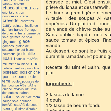
écrasée et miel. C'est ensui
carotte
chevre
priere du ichaa et des tarawih.
chocolat
chou
cire
Le diner se prend généralemen
orientale
citron
concombre
crabe
A table : des soupes Al Ass
crevette
crevettes
appréciés. Un plat traditionne
curry
epinard
feuille de
de viande de chèvre cuite au 
riz
flan
france
fromage
de chevre
fruits
germe de
Sans oublier tiagda, une v
soja
germes de soja
sauce tomate et épices, l'i
glace
gingembre
viande.
gombos
graine de
sesame
haricot blanc
Au dessert, ce sont les fruits
lentille
houmous
jeu
durant le ramadan. Et pour dige
liban
libanais
maÃ®s
noel
mil
mimosa
niebe
Recette du Bint el Sahn, que l'
nutella
oeuf
oignon
olive
poireaux
pois chiche
plat.
pomme
pomme de
terre
poulet
pousses de
Ingrédients
:
bambou
purÃ©e
pÃ¢te
quiche
raviolis
riz
rose
des sables
safran
3 tasses de farine
salade
sauce nioc mam
4 oeufs
sauce soja
saumon
fumÃ©
sautÃ© de boeuf
1/2 tasse de beurre fondu
senegal
sirop d'erable
1 càc de sel