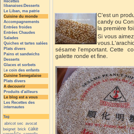
Recettes
libanaises:Desserts
Le Liban, ma patrie
C'est un produ
Cuisine du monde
candy ou Conf
Accompagnements
Entrées froides
la première foi
Entrées Chaudes
Si vous aimez
Salades
vous.L'arachid
Quiches et tartes salées
Plats divers
sésame l'emportant. Cette co
Pains et sandwichs
galette ronde et fine.
Desserts
Glaces et sorbets
L
e coin des enfants
Cuisine Senegalaise
Plats divers
A decouvrir
Produits d'ailleurs
Le blog est a vous
Les Recettes des
internautes
Tag
abricot sec
avocat
cake
beignet
brick
canapÃ©s
cannelle