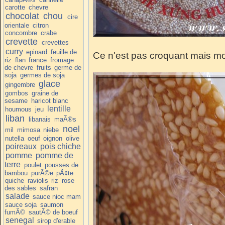
carotte
chevre
chocolat
chou
cire
orientale
citron
concombre
crabe
crevette
crevettes
curry
epinard
feuille de
Ce n'est pas croquant mais mo
riz
flan
france
fromage
de chevre
fruits
germe de
soja
germes de soja
glace
gingembre
gombos
graine de
sesame
haricot blanc
lentille
houmous
jeu
liban
libanais
maÃ®s
noel
mil
mimosa
niebe
nutella
oeuf
oignon
olive
poireaux
pois chiche
pomme
pomme de
terre
poulet
pousses de
bambou
purÃ©e
pÃ¢te
quiche
raviolis
riz
rose
des sables
safran
salade
sauce nioc mam
sauce soja
saumon
fumÃ©
sautÃ© de boeuf
senegal
sirop d'erable