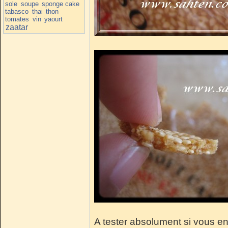
sole
soupe
sponge cake
tabasco
thai
thon
tomates
vin
yaourt
zaatar
A tester absolument si vous en