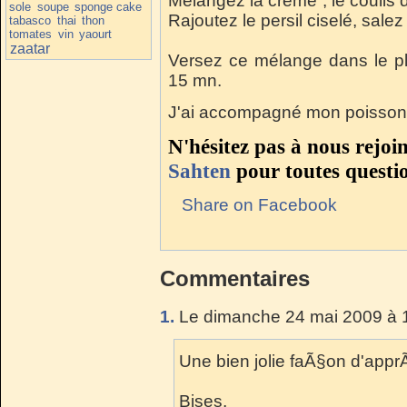
Mélangez la crème , le coulis 
sole
soupe
sponge cake
Rajoutez le persil ciselé, salez
tabasco
thai
thon
tomates
vin
yaourt
zaatar
Versez ce mélange dans le pla
15 mn.
J'ai accompagné mon poisson d
N'hésitez pas à nous rejoi
Sahten
pour toutes questi
Share on Facebook
Commentaires
1.
Le dimanche 24 mai 2009 à 
Une bien jolie faÃ§on d'appr
Bises,