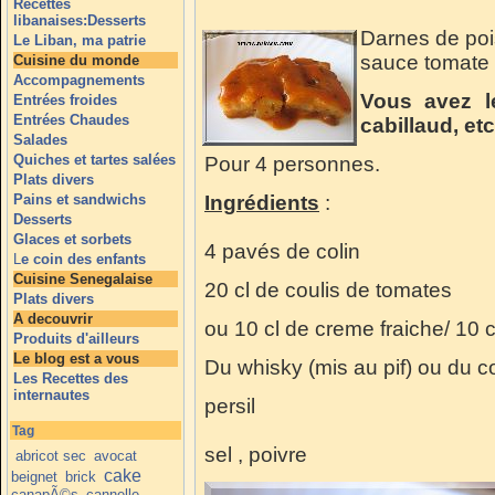
Recettes
libanaises:Desserts
Darnes de poi
Le Liban, ma patrie
sauce tomate 
Cuisine du monde
Accompagnements
Vous avez le
Entrées froides
Entrées Chaudes
cabillaud, etc
Salades
Quiches et tartes salées
Pour 4 personnes.
Plats divers
Pains et sandwichs
Ingrédients
:
Desserts
Glaces et sorbets
4 pavés de colin
L
e coin des enfants
Cuisine Senegalaise
20 cl de coulis de tomates
Plats divers
A decouvrir
ou 10 cl de creme fraiche/ 10 
Produits d'ailleurs
Le blog est a vous
Du whisky (mis au pif) ou du 
Les Recettes des
internautes
persil
Tag
sel , poivre
abricot sec
avocat
cake
beignet
brick
canapÃ©s
cannelle