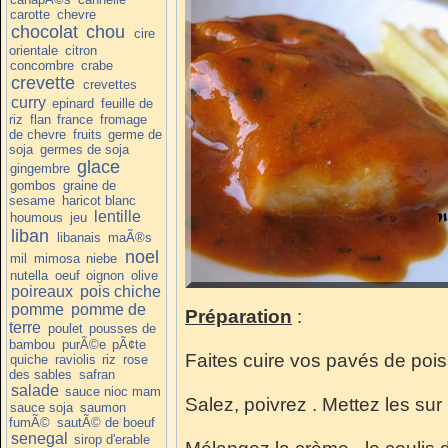
carotte
chevre
chocolat
chou
cire
orientale
citron
concombre
crabe
crevette
crevettes
curry
epinard
feuille de
riz
flan
france
fromage
de chevre
fruits
germe de
soja
germes de soja
glace
gingembre
gombos
graine de
sesame
haricot blanc
lentille
houmous
jeu
liban
libanais
maÃ®s
noel
mil
mimosa
niebe
nutella
oeuf
oignon
olive
poireaux
pois chiche
pomme
pomme de
Préparation
:
terre
poulet
pousses de
bambou
purÃ©e
pÃ¢te
Faites cuire vos pavés de pois
quiche
raviolis
riz
rose
des sables
safran
salade
sauce nioc mam
Salez, poivrez . Mettez les sur 
sauce soja
saumon
fumÃ©
sautÃ© de boeuf
senegal
sirop d'erable