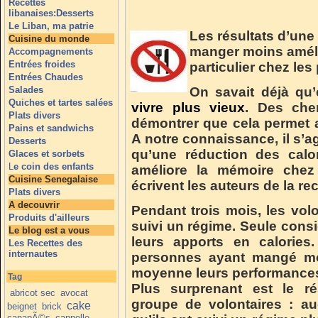
Recettes
libanaises:Desserts
Le Liban, ma patrie
Les résultats d’un
Cuisine du monde
manger moins améli
Accompagnements
Entrées froides
particulier chez le
Entrées Chaudes
Salades
On savait déjà qu
Quiches et tartes salées
vivre plus vieux
. Des che
Plats divers
démontrer que cela permet 
Pains et sandwichs
A notre connaissance, il s’a
Desserts
qu’une réduction des calo
Glaces et sorbets
L
e coin des enfants
améliore la mémoire chez
Cuisine Senegalaise
écrivent les auteurs de la re
Plats divers
A decouvrir
Pendant trois mois, les vol
Produits d'ailleurs
suivi un régime. Seule consi
Le blog est a vous
leurs apports en calories.
Les Recettes des
internautes
personnes ayant mangé m
moyenne leurs performances
Tag
Plus surprenant est le ré
abricot sec
avocat
groupe de volontaires : au
cake
beignet
brick
canapÃ©s
cannelle