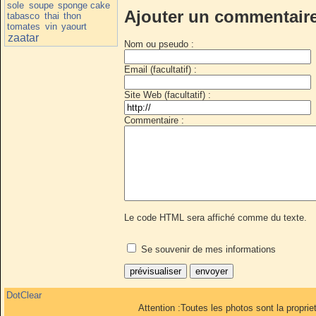
sole
soupe
sponge cake
Ajouter un commentair
tabasco
thai
thon
tomates
vin
yaourt
zaatar
Nom ou pseudo :
Email (facultatif) :
Site Web (facultatif) :
Commentaire :
Le code HTML sera affiché comme du texte.
Se souvenir de mes informations
DotClear
Attention :Toutes les photos sont la propri