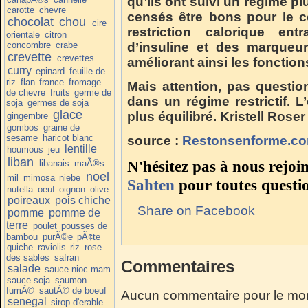
qu’ils ont suivi un régime pl
carotte
chevre
censés être bons pour le ce
chocolat
chou
cire
restriction calorique en
orientale
citron
concombre
crabe
d’insuline et des marqueu
crevette
crevettes
améliorant ainsi les fonction
curry
epinard
feuille de
riz
flan
france
fromage
Mais attention, pas questi
de chevre
fruits
germe de
dans un régime restrictif. 
soja
germes de soja
glace
plus équilibré.
Kristell Roser
gingembre
gombos
graine de
sesame
haricot blanc
source :
Restonsenforme.c
lentille
houmous
jeu
liban
N'hésitez pas à nous rejoi
libanais
maÃ®s
noel
mil
mimosa
niebe
Sahten
pour toutes questi
nutella
oeuf
oignon
olive
poireaux
pois chiche
Share on Facebook
pomme
pomme de
terre
poulet
pousses de
bambou
purÃ©e
pÃ¢te
quiche
raviolis
riz
rose
des sables
safran
Commentaires
salade
sauce nioc mam
sauce soja
saumon
fumÃ©
sautÃ© de boeuf
Aucun commentaire pour le mo
senegal
sirop d'erable