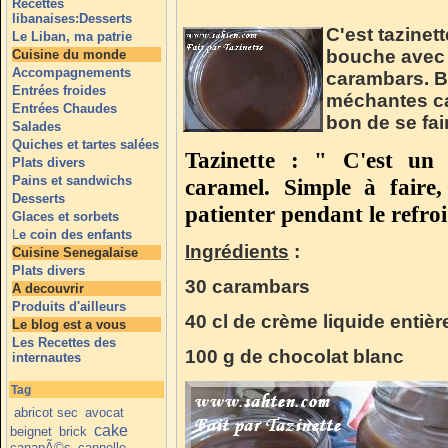
Recettes
libanaises:Desserts
C'est tazinet
Le Liban, ma patrie
bouche avec c
Cuisine du monde
Accompagnements
carambars. B
Entrées froides
méchantes cal
Entrées Chaudes
bon de se fair
Salades
Quiches et tartes salées
Tazinette : " C'est un 
Plats divers
Pains et sandwichs
caramel. Simple à faire,
Desserts
patienter pendant le refro
Glaces et sorbets
L
e coin des enfants
Ingrédients
:
Cuisine Senegalaise
Plats divers
30 carambars
A decouvrir
Produits d'ailleurs
40 cl de crème liquide entièr
Le blog est a vous
Les Recettes des
100 g de chocolat blanc
internautes
Tag
abricot sec
avocat
cake
beignet
brick
canapÃ©s
cannelle