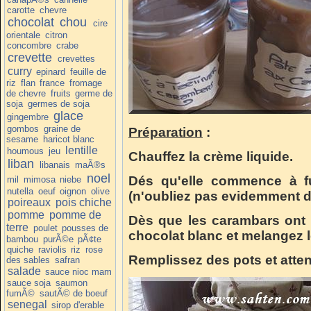
carotte
chevre
chocolat
chou
cire
orientale
citron
concombre
crabe
crevette
crevettes
curry
epinard
feuille de
riz
flan
france
fromage
de chevre
fruits
germe de
soja
germes de soja
glace
gingembre
gombos
graine de
Préparation
:
sesame
haricot blanc
lentille
houmous
jeu
Chauffez la crème liquide.
liban
libanais
maÃ®s
noel
Dés qu'elle commence à fu
mil
mimosa
niebe
nutella
oeuf
oignon
olive
(n'oubliez pas evidemment de 
poireaux
pois chiche
pomme
pomme de
Dès que les carambars ont 
terre
poulet
pousses de
chocolat blanc et melangez l
bambou
purÃ©e
pÃ¢te
quiche
raviolis
riz
rose
Remplissez des pots et atten
des sables
safran
salade
sauce nioc mam
sauce soja
saumon
fumÃ©
sautÃ© de boeuf
senegal
sirop d'erable