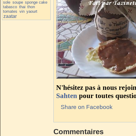
sole
soupe
sponge cake
tabasco
thai
thon
tomates
vin
yaourt
zaatar
N'hésitez pas à nous rejoi
Sahten
pour toutes questi
Share on Facebook
Commentaires