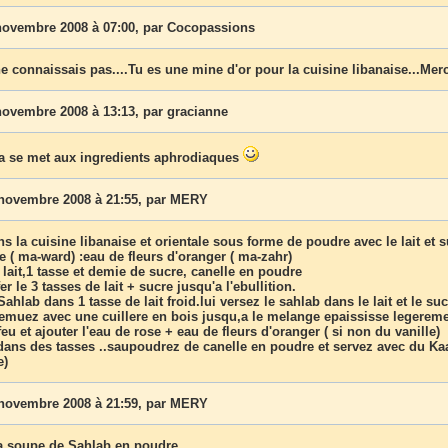
novembre 2008 à 07:00, par
Cocopassions
ne connaissais pas....Tu es une mine d'or pour la cuisine libanaise...Merc
novembre 2008 à 13:13, par
gracianne
wa se met aux ingredients aphrodiaques
novembre 2008 à 21:55, par
MERY
ans la cuisine libanaise et orientale sous forme de poudre avec le lait et 
e ( ma-ward) :eau de fleurs d'oranger ( ma-zahr)
 lait,1 tasse et demie de sucre, canelle en poudre
r le 3 tasses de lait + sucre jusqu'a l'ebullition.
Sahlab dans 1 tasse de lait froid.lui versez le sahlab dans le lait et le su
remuez avec une cuillere en bois jusqu,a le melange epaississe legereme
feu et ajouter l'eau de rose + eau de fleurs d'oranger ( si non du vanille)
 dans des tasses ..saupoudrez de canelle en poudre et servez avec du Ka
e)
novembre 2008 à 21:59, par
MERY
.a soupe de Sahlab en poudre