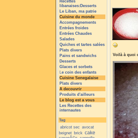
Recettes
libanaises:Desserts
Le Liban, ma patrie
Cuisine du monde
Accompagnements
Entrées froides
Entrées Chaudes
Salades
Quiches et tartes salées
Plats divers
Voilà à quoi 
Pains et sandwichs
Desserts
Glaces et sorbets
L
e coin des enfants
Cuisine Senegalaise
Plats divers
A decouvrir
Produits d'ailleurs
Le blog est a vous
Les Recettes des
internautes
Tag
abricot sec
avocat
cake
beignet
brick
canapÃ©s
cannelle