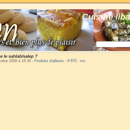
Cuisine lib
A
e le sahlab/salep ?
tobre 2008 à 18:30
-
Produits d'ailleurs
-
# 875
-
rss