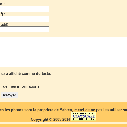
o :
f) :
atif) :
sera affiché comme du texte.
r de mes informations
tes les photos sont la propriete de Sahten, merci de ne pas les utiliser 
Copyright © 2005-2014