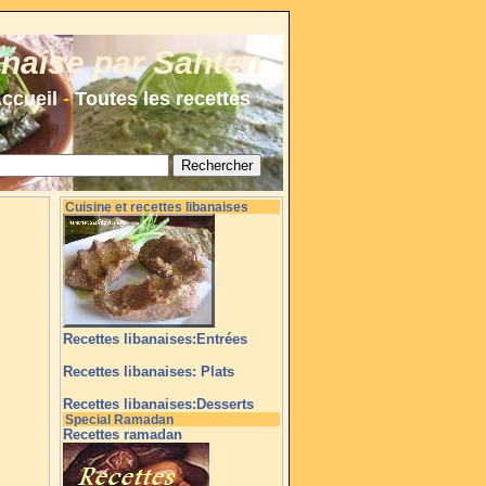
anaise par Sahten
ccueil
-
Toutes les recettes
Cuisine et recettes libanaises
Recettes libanaises:Entrées
Recettes libanaises: Plats
Recettes libanaises:Desserts
Special Ramadan
Recettes ramadan