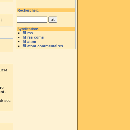
Rechercher:.
i
Syndication:.
fil rss
fil rss coms
fil atom
fil atom commentaires
sucre
cre
nt .
ak sec