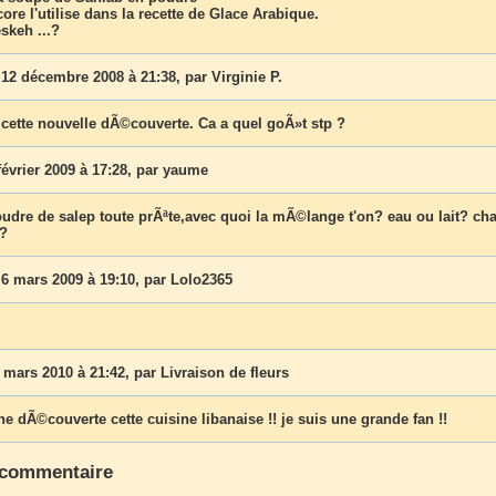
ore l'utilise dans la recette de Glace Arabique.
skeh ...?
12 décembre 2008 à 21:38, par
Virginie P.
 cette nouvelle dÃ©couverte. Ca a quel goÃ»t stp ?
évrier 2009 à 17:28, par
yaume
poudre de salep toute prÃªte,avec quoi la mÃ©lange t'on? eau ou lait? ch
??
6 mars 2009 à 19:10, par
Lolo2365
 mars 2010 à 21:42, par
Livraison de fleurs
e dÃ©couverte cette cuisine libanaise !! je suis une grande fan !!
 commentaire