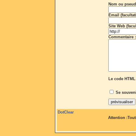
Nom ou pseud
Email (facultati
Site Web (facult
Commentaire :
Le code HTML 
Se souveni
DotClear
Attention :Tou