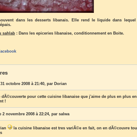
 souvent dans les desserts libanais. Elle rend le liquide dans lequel
épais.
u sahlab
: Dans les epiceries libanaise, conditionnement en Boite.
Facebook
res
31 octobre 2008 à 21:40, par
Dorian
dÃ©couverte pour cette cuisine libanaise que j'aime de plus en plus en
t !
 2 novembre 2008 à 22:24, par
salwa
rian
la cuisine libanaise est tres variÃ©e en fait, on en dÃ©couvre to
us