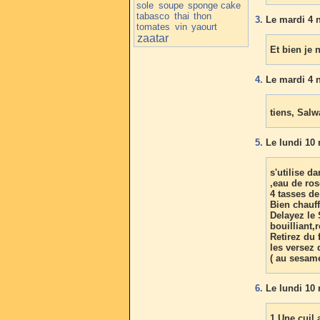
sole
soupe
sponge cake
tabasco
thai
thon
3.
Le mardi 4 
tomates
vin
yaourt
zaatar
Et bien je 
4.
Le mardi 4 
tiens, Sal
5.
Le lundi 10 
s'utilise d
,eau de ros
4 tasses de
Bien chauffe
Delayez le 
bouilliant,
Retirez du 
les versez
( au sesam
6.
Le lundi 10 
1 Une cuil