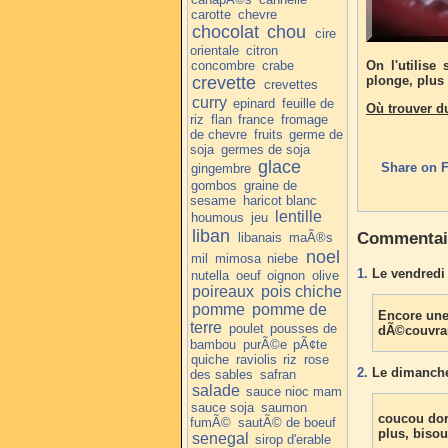
carotte
chevre
chocolat
chou
cire
orientale
citron
concombre
crabe
On l'utilise
crevette
plonge, plus 
crevettes
curry
epinard
feuille de
Où trouver d
riz
flan
france
fromage
de chevre
fruits
germe de
soja
germes de soja
glace
Share on 
gingembre
gombos
graine de
sesame
haricot blanc
lentille
houmous
jeu
liban
Commentai
libanais
maÃ®s
noel
mil
mimosa
niebe
1.
Le vendredi 
nutella
oeuf
oignon
olive
poireaux
pois chiche
pomme
pomme de
Encore une 
terre
poulet
pousses de
dÃ©couvran
bambou
purÃ©e
pÃ¢te
quiche
raviolis
riz
rose
2.
Le dimanche
des sables
safran
salade
sauce nioc mam
sauce soja
saumon
coucou do
fumÃ©
sautÃ© de boeuf
plus, biso
senegal
sirop d'erable