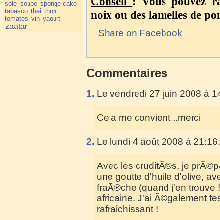
Conseil
: Vous pouvez ra
sole
soupe
sponge cake
tabasco
thai
thon
noix ou des lamelles de p
tomates
vin
yaourt
zaatar
Share on Facebook
Commentaires
1.
Le vendredi 27 juin 2008 à 1
Cela me convient ..merci
2.
Le lundi 4 août 2008 à 21:16
Avec les cruditÃ©s, je prÃ©pa
une goutte d'huile d'olive, a
fraÃ®che (quand j'en trouve !)
africaine. J'ai Ã©galement te
rafraichissant !