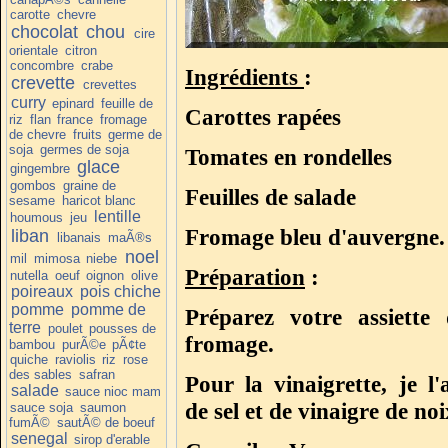
carotte
chevre
chocolat
chou
cire
orientale
citron
concombre
crabe
Ingrédients
:
crevette
crevettes
curry
epinard
feuille de
Carottes rapées
riz
flan
france
fromage
de chevre
fruits
germe de
soja
germes de soja
Tomates en rondelles
glace
gingembre
gombos
graine de
Feuilles de salade
sesame
haricot blanc
lentille
houmous
jeu
Fromage bleu d'auvergne.
liban
libanais
maÃ®s
noel
mil
mimosa
niebe
Préparation
:
nutella
oeuf
oignon
olive
poireaux
pois chiche
pomme
pomme de
Préparez votre assiette
terre
poulet
pousses de
fromage.
bambou
purÃ©e
pÃ¢te
quiche
raviolis
riz
rose
des sables
safran
Pour la vinaigrette, je l'a
salade
sauce nioc mam
de sel et de vinaigre de no
sauce soja
saumon
fumÃ©
sautÃ© de boeuf
senegal
sirop d'erable