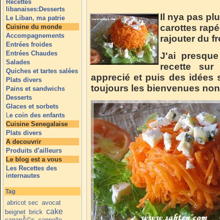
Recettes
libanaises:Desserts
Il nya pas pl
Le Liban, ma patrie
carottes rapée
Cuisine du monde
Accompagnements
rajouter du f
Entrées froides
Entrées Chaudes
J'ai presqu
Salades
recette sur 
Quiches et tartes salées
apprecié et puis des idées
Plats divers
toujours les bienvenues non
Pains et sandwichs
Desserts
Glaces et sorbets
L
e coin des enfants
Cuisine Senegalaise
Plats divers
A decouvrir
Produits d'ailleurs
Le blog est a vous
Les Recettes des
internautes
Tag
abricot sec
avocat
cake
beignet
brick
canapÃ©s
cannelle