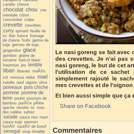
carotte
chevre
chocolat
chou
cire
orientale
citron
concombre
crabe
crevette
crevettes
curry
epinard
feuille de
riz
flan
france
fromage
de chevre
fruits
germe de
soja
germes de soja
glace
gingembre
Le nasi goreng se fait avec d
gombos
graine de
des crevettes. Je n'ai pas su
sesame
haricot blanc
lentille
nasi goreng, le but de cet ar
houmous
jeu
liban
libanais
maÃ®s
l'utilisation de ce sachet
noel
mil
mimosa
niebe
simplement rajouté le sach
nutella
oeuf
oignon
olive
mes crevettes et de l'oignon 
poireaux
pois chiche
pomme
pomme de
Et bien aussi simple que ça et
terre
poulet
pousses de
bambou
purÃ©e
pÃ¢te
Share on Facebook
quiche
raviolis
riz
rose
des sables
safran
salade
sauce nioc mam
sauce soja
saumon
fumÃ©
sautÃ© de boeuf
Commentaires
senegal
sirop d'erable