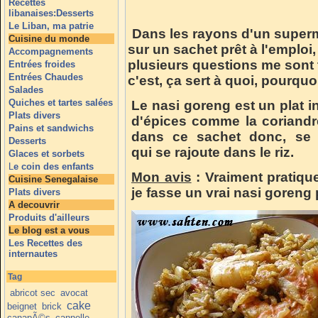
Recettes
libanaises:Desserts
Le Liban, ma patrie
Dans les rayons d'un superm
Cuisine du monde
sur un sachet prêt à l'emploi,
Accompagnements
plusieurs questions me sont 
Entrées froides
Entrées Chaudes
c'est, ça sert à quoi, pourquoi
Salades
Quiches et tartes salées
Le nasi goreng est un plat in
Plats divers
d'épices comme la coriandre
Pains et sandwichs
dans ce sachet donc, se t
Desserts
qui se rajoute dans le riz.
Glaces et sorbets
L
e coin des enfants
Mon avis
: Vraiment pratiqu
Cuisine Senegalaise
je fasse un vrai nasi goren
Plats divers
A decouvrir
Produits d'ailleurs
Le blog est a vous
Les Recettes des
internautes
Tag
abricot sec
avocat
cake
beignet
brick
canapÃ©s
cannelle