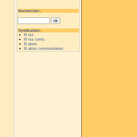
Rechercher:.
Syndication:.
fil rss
fil rss coms
fil atom
fil atom commentaires