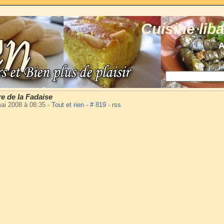
Cuisine lib
A
re de la Fadaise
ai 2008 à 08:35
-
Tout et rien
-
# 819
-
rss