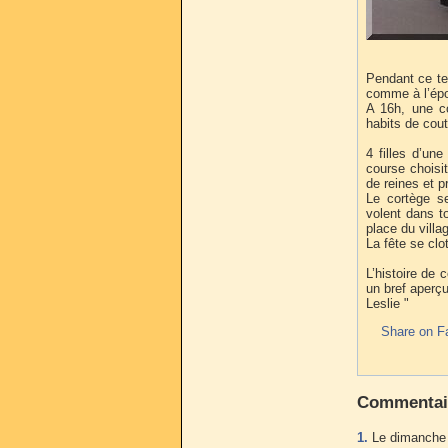
Pendant ce te
comme à l’ép
A 16h, une co
habits de cou
4 filles d’un
course choisi
de reines et p
Le cortège s
volent dans to
place du villa
La fête se clot
L’histoire de 
un bref aperçu
Leslie "
Share on F
Commentai
1.
Le dimanche 