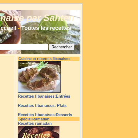
anaise par Sahten
ccueil
-
Toutes les recettes
Cuisine et recettes libanaises
Recettes libanaises:Entrées
Recettes libanaises: Plats
Recettes libanaises:Desserts
Special Ramadan
Recettes ramadan