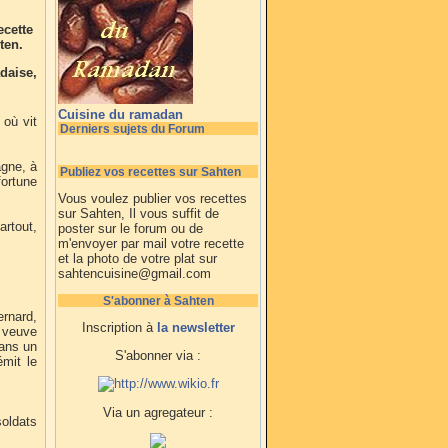
ecette
ten.
daise,
Cuisine du ramadan
 où vit
Derniers sujets du Forum
agne, à
Publiez vos recettes sur Sahten
fortune
Vous voulez publier vos recettes
sur Sahten, Il vous suffit de
rtout,
poster sur le forum ou de
m'envoyer par mail votre recette
et la photo de votre plat sur
sahtencuisine@gmail.com
S'abonner à Sahten
rnard,
Inscription à
la newsletter
 veuve
dans un
S'abonner via :
émit le
Via un agregateur :
soldats