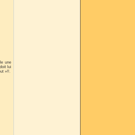
lle une
oit lui
ut »!!.