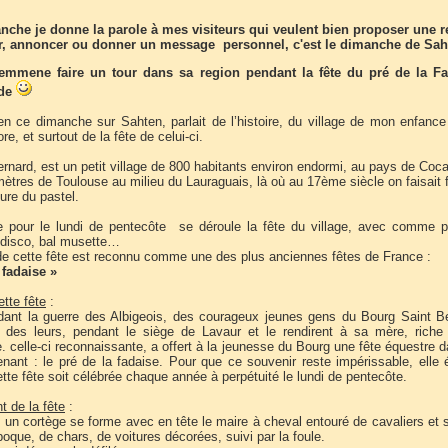
che je donne la parole à mes visiteurs qui veulent bien proposer une r
er, annoncer ou donner un message personnel, c'est le dimanche de Sah
emmene faire un tour dans sa region pendant la fête du pré de la Fa
ide
en ce dimanche sur Sahten, parlait de l’histoire, du village de mon enfance
e, et surtout de la fête de celui-ci.
rnard, est un petit village de 800 habitants environ endormi, au pays de Coc
ètres de Toulouse au milieu du Lauraguais, là où au 17ème siècle on faisait 
ture du pastel.
pour le lundi de pentecôte se déroule la fête du village, avec comme pa
 disco, bal musette…
 de cette fête est reconnu comme une des plus anciennes fêtes de France :
 fadaise »
ette fête
:
ant la guerre des Albigeois, des courageux jeunes gens du Bourg Saint Be
n des leurs, pendant le siège de Lavaur et le rendirent à sa mère, riche
 celle-ci reconnaissante, a offert à la jeunesse du Bourg une fête équestre 
enant : le pré de la fadaise. Pour que ce souvenir reste impérissable, elle 
tte fête soit célébrée chaque année à perpétuité le lundi de pentecôte.
t de la fête
:
, un cortège se forme avec en tête le maire à cheval entouré de cavaliers et 
oque, de chars, de voitures décorées, suivi par la foule.