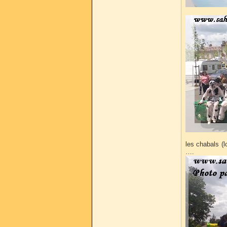
les chabals (l
….