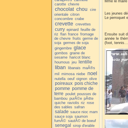
Mme le maire q
carotte
chevre
chocolat
chou
cire
Les jeunes dé
orientale
citron
Le perroquet 
concombre
crabe
crevette
crevettes
curry
epinard
feuille de
riz
flan
france
fromage
Ensuite suit 
de chevre
fruits
germe de
année le thème
soja
germes de soja
(foot, tennis…
glace
gingembre
gombos
graine de
sesame
haricot blanc
lentille
houmous
jeu
liban
libanais
maÃ®s
noel
mil
mimosa
niebe
nutella
oeuf
oignon
olive
poireaux
pois chiche
pomme
pomme de
terre
poulet
pousses de
bambou
purÃ©e
pÃ¢te
quiche
raviolis
riz
rose
des sables
safran
salade
sauce nioc mam
sauce soja
saumon
fumÃ©
sautÃ© de boeuf
senegal
sirop d'erable