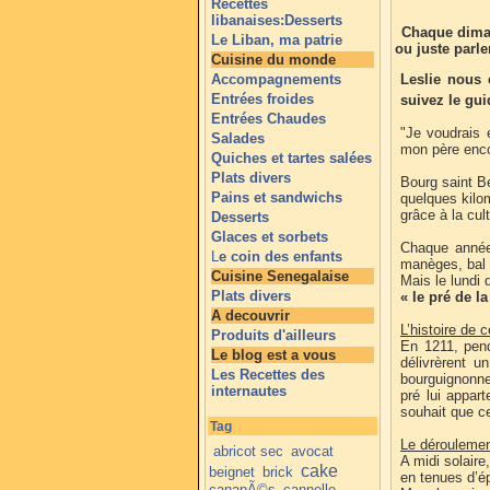
Recettes
libanaises:Desserts
Chaque diman
Le Liban, ma patrie
ou juste parl
Cuisine du monde
Accompagnements
Leslie nous 
Entrées froides
suivez le gu
Entrées Chaudes
"Je voudrais 
Salades
mon père encor
Quiches et tartes salées
Plats divers
Bourg saint Be
Pains et sandwichs
quelques kilom
grâce à la cul
Desserts
Glaces et sorbets
Chaque année 
L
e coin des enfants
manèges, bal
Cuisine Senegalaise
Mais le lundi
Plats divers
« le pré de la
A decouvrir
L’histoire de c
Produits d'ailleurs
En 1211, pend
Le blog est a vous
délivrèrent u
Les Recettes des
bourguignonne.
internautes
pré lui appart
souhait que ce
Tag
Le déroulemen
abricot sec
avocat
A midi solaire
cake
beignet
brick
en tenues d’ép
canapÃ©s
cannelle