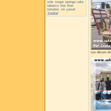
sole
soupe
sponge cake
tabasco
thai
thon
tomates
vin
yaourt
zaatar
Les décors éta