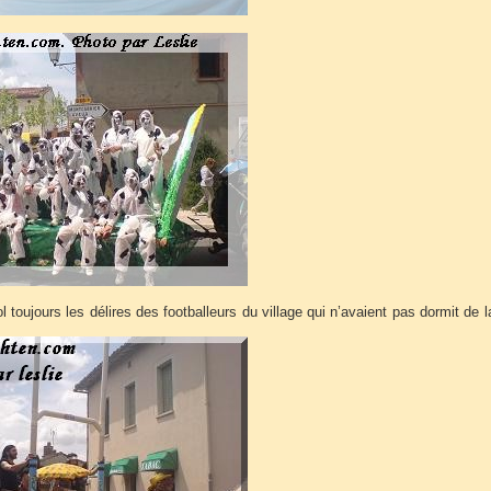
ol toujours les délires des footballeurs du village qui n’avaient pas dormit de la