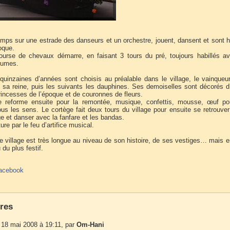
mps sur une estrade des danseurs et un orchestre, jouent, dansent et sont h
oque.
urse de chevaux démarre, en faisant 3 tours du pré, toujours habillés av
tumes.
e quinzaines d’années sont choisis au préalable dans le village, le vainqueu
t sa reine, puis les suivants les dauphines. Ses demoiselles sont décorés d
rincesses de l’époque et de couronnes de fleurs.
e reforme ensuite pour la remontée, musique, confettis, mousse, œuf po
us les sens. Le cortège fait deux tours du village pour ensuite se retrouver
ge et danser avec la fanfare et les bandas.
ure par le feu d’artifice musical.
ce village est très longue au niveau de son histoire, de ses vestiges… mais e
 du plus festif.
acebook
res
18 mai 2008 à 19:11, par
Om-Hani