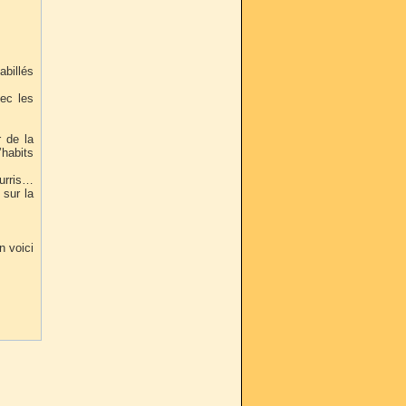
abillés
ec les
r de la
’habits
urris…
 sur la
n voici