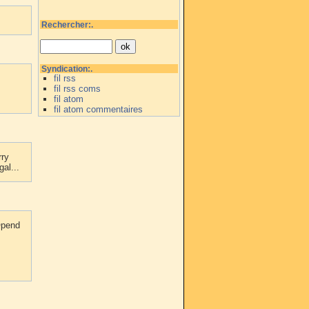
Rechercher:.
Syndication:.
fil rss
fil rss coms
fil atom
fil atom commentaires
rry
al...
©pend