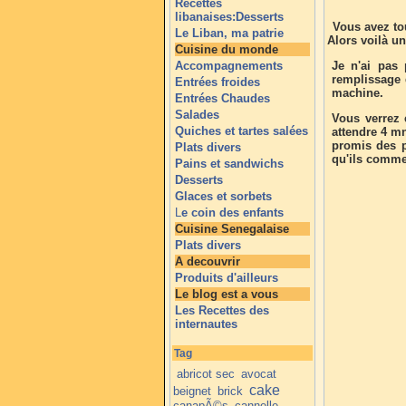
Recettes
libanaises:Desserts
Vous avez to
Le Liban, ma patrie
Alors voilà un
Cuisine du monde
Accompagnements
Je n'ai pas 
remplissage d
Entrées froides
machine.
Entrées Chaudes
Salades
Vous verrez 
Quiches et tartes salées
attendre 4 mn
promis des p
Plats divers
qu'ils comme
Pains et sandwichs
Desserts
Glaces et sorbets
L
e coin des enfants
Cuisine Senegalaise
Plats divers
A decouvrir
Produits d'ailleurs
Le blog est a vous
Les Recettes des
internautes
Tag
abricot sec
avocat
cake
beignet
brick
canapÃ©s
cannelle