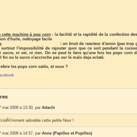
 cette machine à pop corn
: la facilité et la rapidité de la confection d
ion d'huile, nettoyage facile
s
: un bruit de reacteur d'avion (pas trop gra
 surtout l'impossibilité de rajouter quoi que ce soit pendant la cuiss
 sucre, ni sel, ni rien. On ne peut le faire qu'une fois les pops corn d
sel fin ou le sucre n'accroche pas sur le maïs deja eclaté.
refere les pops corn salés, et vous ?
acebook
res
7 mai 2008 à 13:30, par
Adachi
©cidÃ©mment adorable cette petite Nour !
7 mai 2008 à 14:57, par
Anne (Papilles et Pupilles)