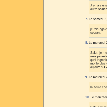
J en ais une
autre solut
7.
Le samedi 7 j
je fais egal
courant
8.
Le mercredi 2
Salut, je m
mes parents 
quel ingredi
moi le plus 
aujourd'hui
9.
Le mercredi 2
la seule ch
10.
Le mercredi 