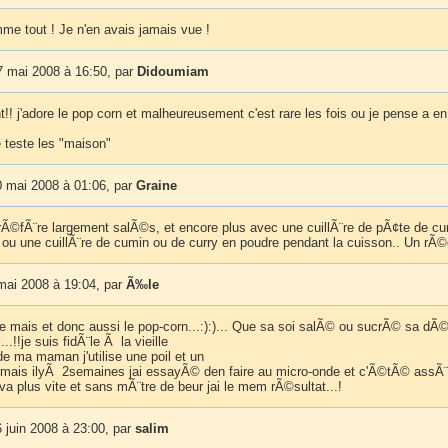
me tout ! Je n'en avais jamais vue !
7 mai 2008 à 16:50, par
Didoumiam
t!! j'adore le pop corn et malheureusement c'est rare les fois ou je pense a en
je teste les "maison"
 mai 2008 à 01:06, par
Graine
prÃ©fÃ¨re largement salÃ©s, et encore plus avec une cuillÃ¨re de pÃ¢te de cu
, ou une cuillÃ¨re de cumin ou de curry en poudre pendant la cuisson.. Un rÃ©g
mai 2008 à 19:04, par
Ã‰le
 le mais et donc aussi le pop-corn...:):)... Que sa soi salÃ© ou sucrÃ© sa dÃ
..!!je suis fidÃ¨le Ã la vieille
 ma maman j'utilise une poil et un
.mais ilyÃ 2semaines jai essayÃ© den faire au micro-onde et c'Ã©tÃ© assÃ¨
a plus vite et sans mÃ¨tre de beur jai le mem rÃ©sultat...!
 juin 2008 à 23:00, par
salim