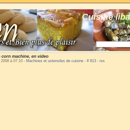
Cuisine lib
A
p corn machine, en video
i 2008 à 07:10
-
Machines et ustensiles de cuisine
-
# 813
-
rss