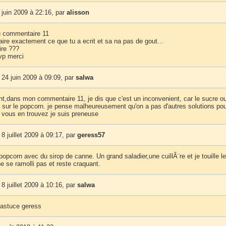
juin 2009 à 22:16, par
alisson
u commentaire 11
aire exactement ce que tu a ecrit et sa na pas de gout...
re ???
vp merci
24 juin 2009 à 09:09, par
salwa
nt,dans mon commentaire 11, je dis que c'est un inconvenient, car le sucre ou
s sur le popcorn. je pense malheureusement qu'on a pas d'autres solutions pou
 vous en trouvez je suis preneuse
8 juillet 2009 à 09:17, par
geress57
popcorn avec du sirop de canne. Un grand saladier,une cuillÃ¨re et je touille le
e se ramolli pas et reste craquant.
8 juillet 2009 à 10:16, par
salwa
l'astuce geress