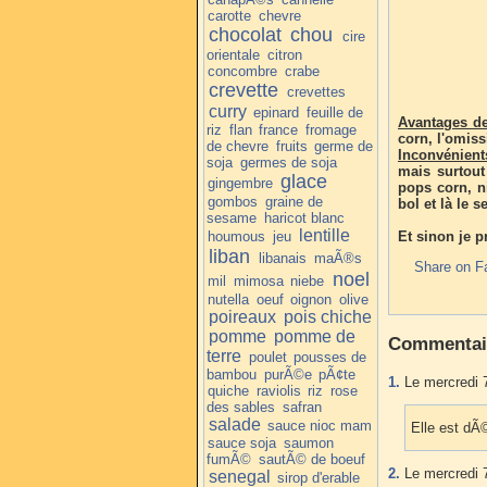
carotte
chevre
chocolat
chou
cire
orientale
citron
concombre
crabe
crevette
crevettes
curry
epinard
feuille de
Avantages de
riz
flan
france
fromage
corn, l'omiss
de chevre
fruits
germe de
Inconvénient
soja
germes de soja
mais surtout
glace
gingembre
pops corn, ni
gombos
graine de
bol et là le 
sesame
haricot blanc
lentille
houmous
jeu
Et sinon je p
liban
libanais
maÃ®s
Share on F
noel
mil
mimosa
niebe
nutella
oeuf
oignon
olive
poireaux
pois chiche
pomme
pomme de
Commentai
terre
poulet
pousses de
bambou
purÃ©e
pÃ¢te
1.
Le mercredi 
quiche
raviolis
riz
rose
des sables
safran
salade
sauce nioc mam
Elle est dÃ
sauce soja
saumon
fumÃ©
sautÃ© de boeuf
2.
Le mercredi 
senegal
sirop d'erable