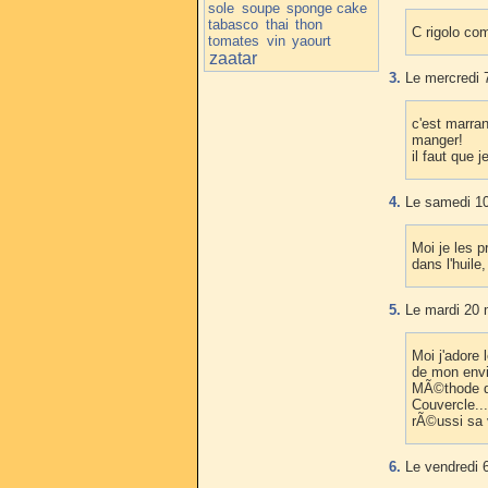
sole
soupe
sponge cake
tabasco
thai
thon
C rigolo com
tomates
vin
yaourt
zaatar
3.
Le mercredi 
c'est marran
manger!
il faut que 
4.
Le samedi 10
Moi je les 
dans l'huile
5.
Le mardi 20 
Moi j'adore
de mon envi.
MÃ©thode de
Couvercle..
rÃ©ussi sa v
6.
Le vendredi 6