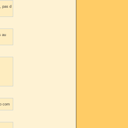
, pas d
s au
p corn