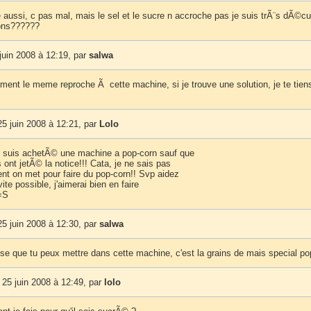
 aussi, c pas mal, mais le sel et le sucre n accroche pas je suis trÃ¨s dÃ©cu
ions??????
uin 2008 à 12:19, par
salwa
ement le meme reproche Ã cette machine, si je trouve une solution, je te tien
5 juin 2008 à 12:21, par
Lolo
e suis achetÃ© une machine a pop-corn sauf que
ont jetÃ© la notice!!! Cata, je ne sais pas
ent on met pour faire du pop-corn!! Svp aidez
vite possible, j'aimerai bien en faire
 =S
5 juin 2008 à 12:30, par
salwa
ose que tu peux mettre dans cette machine, c'est la grains de mais special po
25 juin 2008 à 12:49, par
lolo