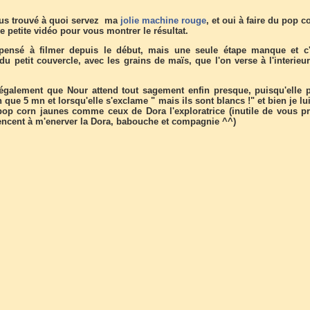
us trouvé à quoi servez ma
jolie machine rouge
, et oui à faire du pop co
e petite vidéo pour vous montrer le résultat.
pensé à filmer depuis le début, mais une seule étape manque et c'
u petit couvercle, avec les grains de maïs, que l'on verse à l'interieur
également que Nour attend tout sagement enfin presque, puisqu'elle p
 que 5 mn et lorsqu'elle s'exclame " mais ils sont blancs !" et bien je lu
op corn jaunes comme ceux de Dora l'exploratrice (inutile de vous pr
ncent à m'enerver la Dora, babouche et compagnie ^^)