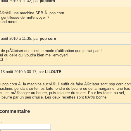
 août 2010 à 11:32, par
popcorn
pÃ©rÃ© une machine SEB Ã pop corn
a gentillesse de mel'envoyer ?
rand merci !
 août 2010 à 11:35, par
pop corn
 de prÃ©ciser que c'est le mode d'utilisation que je n'ai pas !
i ou celle qui voudra bien me l'envoyer!
I !!
 13 août 2010 à 00:17, par
LILOUTE
du pop corn Ã la machine sucrÃ©, il suffit de faire Ã©clater sont pop corn co
achine, pendant ce temps faite fondre du beurre ou de la margarine, une fois
is, les mÃ©langer au beurre, puis rajouter du sucre. Pour les faires au sel,
e beurre par un peu d'huile. Les deux recettes sont trÃ©s bonne.
 commentaire
 :