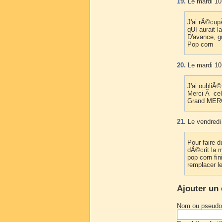
19.
Le mardi 10
J'ai rÃ©cu
qUI aurait l
D'avance, g
Pop corn
20.
Le mardi 10
J'ai oubliÃ©
Merci Ã celu
Grand MERC
21.
Le vendredi
Pour faire 
dÃ©crit la m
pop corn fin
remplacer l
Ajouter un
Nom ou pseudo