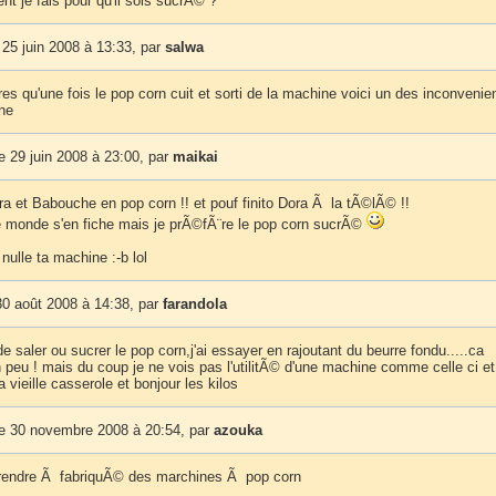
t je fais pour qu'il sois sucrÃ© ?
25 juin 2008 à 13:33, par
salwa
res qu'une fois le pop corn cuit et sorti de la machine voici un des inconvenie
ne
 29 juin 2008 à 23:00, par
maikai
ora et Babouche en pop corn !! et pouf finito Dora Ã la tÃ©lÃ© !!
le monde s'en fiche mais je prÃ©fÃ¨re le pop corn sucrÃ©
 nulle ta machine :-b lol
0 août 2008 à 14:38, par
farandola
e saler ou sucrer le pop corn,j'ai essayer en rajoutant du beurre fondu.....ca
peu ! mais du coup je ne vois pas l'utilitÃ© d'une machine comme celle ci et 
 vieille casserole et bonjour les kilos
 30 novembre 2008 à 20:54, par
azouka
rendre Ã fabriquÃ© des marchines Ã pop corn