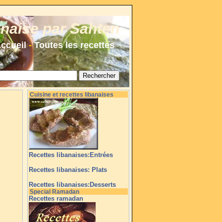
anaise par Sahten
ccueil
-
Toutes les recettes
Cuisine et recettes libanaises
Recettes libanaises:Entrées
Recettes libanaises: Plats
Recettes libanaises:Desserts
Special Ramadan
Recettes ramadan