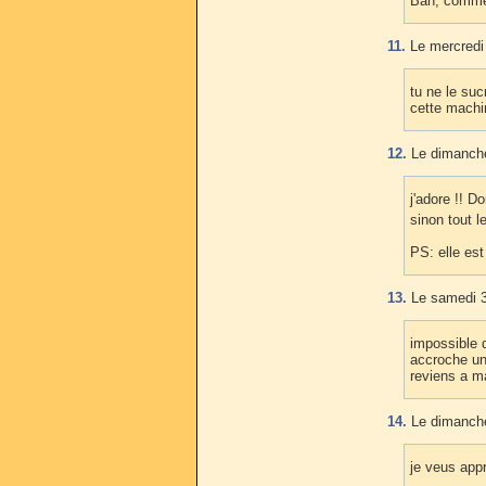
Bah, commen
11.
Le mercredi 
tu ne le suc
cette machi
12.
Le dimanche
j'adore !! D
sinon tout 
PS: elle est
13.
Le samedi 3
impossible d
accroche un 
reviens a ma
14.
Le dimanche
je veus app