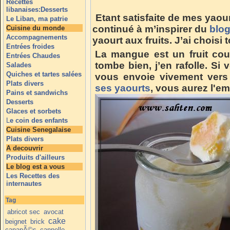
Recettes
libanaises:Desserts
Etant satisfaite de mes yaour
Le Liban, ma patrie
continué à m’inspirer du
blo
Cuisine du monde
Accompagnements
yaourt aux fruits. J’ai chois
Entrées froides
La mangue est un fruit cou
Entrées Chaudes
tombe bien, j’en rafolle. Si
Salades
Quiches et tartes salées
vous envoie vivement vers 
Plats divers
ses yaourts
, vous aurez l'e
Pains et sandwichs
Desserts
Glaces et sorbets
L
e coin des enfants
Cuisine Senegalaise
Plats divers
A decouvrir
Produits d'ailleurs
Le blog est a vous
Les Recettes des
internautes
Tag
abricot sec
avocat
cake
beignet
brick
canapÃ©s
cannelle