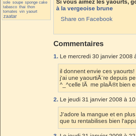
Si vous aimez les yaourts, g
sole
soupe
sponge cake
tabasco
thai
thon
à la vergeoise brune
tomates
vin
yaourt
zaatar
Share on Facebook
Commentaires
1.
Le mercredi 30 janvier 2008 
il donnent envie ces yaourts!
j'ai une yaourtiÃ¨re depuis pe
^_^celle lÃ me plaÃ®t bien e
2.
Le jeudi 31 janvier 2008 à 10
J'adore la mangue et en plu
que tu rentabilises bien l'app
3.
Le jeudi 31 janvier 2008 à 22