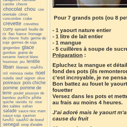
carotte
chevre
chocolat
chou
cire
orientale
citron
Pour 7 grands pots (ou 8 peti
concombre
crabe
crevette
crevettes
curry
epinard
feuille de
- 1 yaourt nature entier
riz
flan
france
fromage
- 1 litre de lait entier
de chevre
fruits
germe de
- 1 mangue
soja
germes de soja
glace
gingembre
- 5 cuillères à soupe de sucr
gombos
graine de
Préparation
:
sesame
haricot blanc
lentille
houmous
jeu
Epluchez la mangue et détaill
liban
libanais
maÃ®s
fond des pots (ils remonteront
noel
mil
mimosa
niebe
c'est incroyable, je ne pensai
nutella
oeuf
oignon
olive
poireaux
pois chiche
Bon battez au fouet le yaourt.
pomme
pomme de
fouetter
terre
poulet
pousses de
Versez dans les pots et mett
bambou
purÃ©e
pÃ¢te
au frais au moins 4 heures
.
quiche
raviolis
riz
rose
des sables
safran
salade
sauce nioc mam
J'ai adoré mais le yaourt m'a
sauce soja
saumon
cause du fruit
fumÃ©
sautÃ© de boeuf
senegal
sirop d'erable