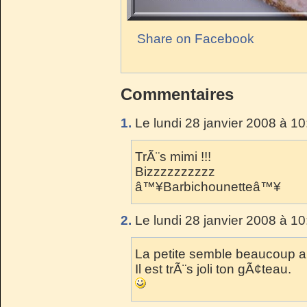
Share on Facebook
Commentaires
1.
Le lundi 28 janvier 2008 à 10
TrÃ¨s mimi !!!
Bizzzzzzzzzz
â™¥Barbichounetteâ™¥
2.
Le lundi 28 janvier 2008 à 10
La petite semble beaucoup a
Il est trÃ¨s joli ton gÃ¢teau.