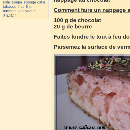
sole
soupe
sponge cake
tabasco
thai
thon
Comment faire un nappage a
tomates
vin
yaourt
zaatar
100 g de chocolat
20 g de beurre
Faites fondre le tout à feu 
Parsemez la surface de vermi