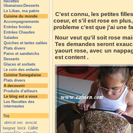
Recettes
libanaises:Desserts
Le Liban, ma patrie
C'est connu, les petites fill
Cuisine du monde
coeur, et s'il est rose en plus,
Accompagnements
probleme c'est que j'ai une f
Entrées froides
Entrées Chaudes
Nour veut qu'il soit rose m
Salades
Quiches et tartes salées
Tes demandes seront exaucé
Plats divers
yaourt rose, avec un nappag
Pains et sandwichs
est content .
Desserts
Glaces et sorbets
L
e coin des enfants
Cuisine Senegalaise
Plats divers
A decouvrir
Produits d'ailleurs
Le blog est a vous
Les Recettes des
internautes
Tag
abricot sec
avocat
cake
beignet
brick
canapÃ©s
cannelle