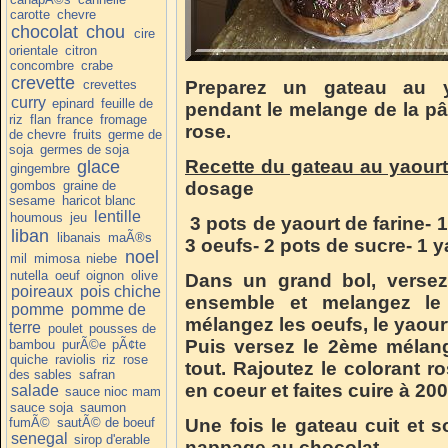
carotte
chevre
chocolat
chou
cire
orientale
citron
concombre
crabe
crevette
crevettes
Preparez un gateau au y
curry
epinard
feuille de
pendant le melange de la pât
riz
flan
france
fromage
rose.
de chevre
fruits
germe de
soja
germes de soja
Recette du gateau au yaourt
glace
gingembre
gombos
graine de
dosage
sesame
haricot blanc
lentille
houmous
jeu
3 pots de yaourt de farine- 1/
liban
libanais
maÃ®s
3 oeufs- 2 pots de sucre- 1 y
noel
mil
mimosa
niebe
nutella
oeuf
oignon
olive
Dans un grand bol, versez 
poireaux
pois chiche
ensemble et melangez le 
pomme
pomme de
mélangez les oeufs, le yaourt
terre
poulet
pousses de
Puis versez le 2ème mélang
bambou
purÃ©e
pÃ¢te
quiche
raviolis
riz
rose
tout. Rajoutez le colorant r
des sables
safran
en coeur et faites cuire à 2
salade
sauce nioc mam
sauce soja
saumon
fumÃ©
sautÃ© de boeuf
Une fois le gateau cuit et s
senegal
sirop d'erable
nappage au chocolat