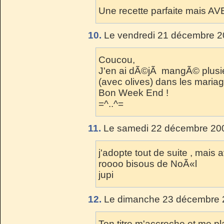
Une recette parfaite mais AV
10.
Le vendredi 21 décembre 2
Coucou,
J'en ai dÃ©jÃ mangÃ© plusieur
(avec olives) dans les mariag
Bon Week End !
=^..^=
11.
Le samedi 22 décembre 200
j'adopte tout de suite , mais 
roooo bisous de NoÃ«l
jupi
12.
Le dimanche 23 décembre 2
Ton titre m'accroche et me plai