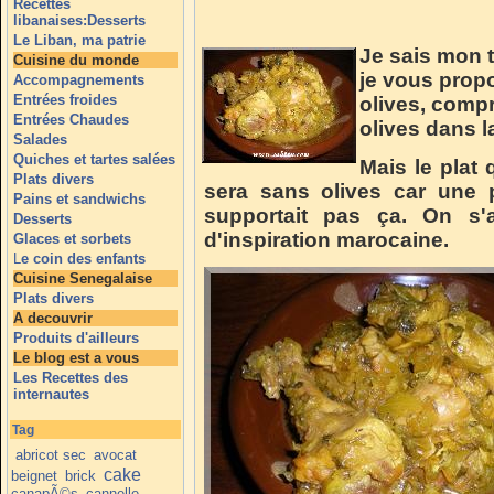
Recettes
libanaises:Desserts
Le Liban, ma patrie
Je sais mon ti
Cuisine du monde
je vous propo
Accompagnements
Entrées froides
olives, comp
Entrées Chaudes
olives dans l
Salades
Quiches et tartes salées
Mais le plat
Plats divers
sera sans olives car une 
Pains et sandwichs
supportait pas ça. On s'a
Desserts
d'inspiration marocaine.
Glaces et sorbets
L
e coin des enfants
Cuisine Senegalaise
Plats divers
A decouvrir
Produits d'ailleurs
Le blog est a vous
Les Recettes des
internautes
Tag
abricot sec
avocat
cake
beignet
brick
canapÃ©s
cannelle