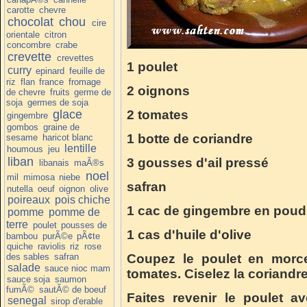
carotte
chevre
chocolat
chou
cire
orientale
citron
concombre
crabe
crevette
crevettes
1 poulet
curry
epinard
feuille de
riz
flan
france
fromage
2 oignons
de chevre
fruits
germe de
soja
germes de soja
glace
2 tomates
gingembre
gombos
graine de
1 botte de coriandre
sesame
haricot blanc
lentille
houmous
jeu
liban
3 gousses d'ail pressé
libanais
maÃ®s
noel
mil
mimosa
niebe
safran
nutella
oeuf
oignon
olive
poireaux
pois chiche
1 cac de gingembre en poud
pomme
pomme de
terre
poulet
pousses de
1 cas d'huile d'olive
bambou
purÃ©e
pÃ¢te
quiche
raviolis
riz
rose
des sables
safran
Coupez le poulet en morce
salade
sauce nioc mam
tomates. Ciselez la coriandre
sauce soja
saumon
fumÃ©
sautÃ© de boeuf
Faites revenir le poulet a
senegal
sirop d'erable