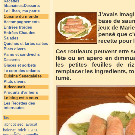
Recettes
libanaises:Desserts
Le Liban, ma patrie
J'avais imag
Cuisine du monde
base de saum
Accompagnements
jeux de Mari
Entrées froides
Entrées Chaudes
pensé que c'e
Salades
recette pour l
Quiches et tartes salées
Plats divers
Ces rouleaux peuvent etre se
Pains et sandwichs
fête ou en apero en diminuant
Desserts
les petites feuilles de r
Glaces et sorbets
remplacer les ingredients, t
L
e coin des enfants
Cuisine Senegalaise
fumé.
Plats divers
A decouvrir
Produits d'ailleurs
Le blog est a vous
Les Recettes des
internautes
Tag
abricot sec
avocat
cake
beignet
brick
canapÃ©s
cannelle