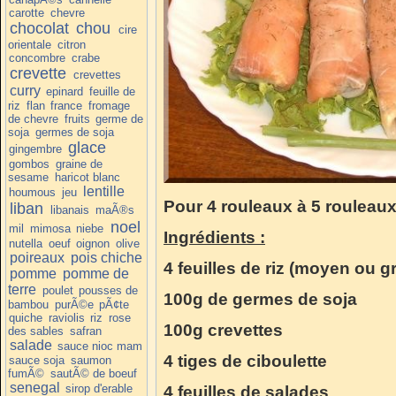
carotte
chevre
chocolat
chou
cire
orientale
citron
concombre
crabe
crevette
crevettes
curry
epinard
feuille de
riz
flan
france
fromage
de chevre
fruits
germe de
soja
germes de soja
glace
gingembre
gombos
graine de
sesame
haricot blanc
lentille
houmous
jeu
Pour 4 rouleaux à 5 rouleau
liban
libanais
maÃ®s
noel
mil
mimosa
niebe
Ingrédients :
nutella
oeuf
oignon
olive
poireaux
pois chiche
4 feuilles de riz (moyen ou g
pomme
pomme de
terre
poulet
pousses de
100g de germes de soja
bambou
purÃ©e
pÃ¢te
quiche
raviolis
riz
rose
100g crevettes
des sables
safran
salade
sauce nioc mam
4 tiges de ciboulette
sauce soja
saumon
fumÃ©
sautÃ© de boeuf
senegal
sirop d'erable
4 feuilles de salades