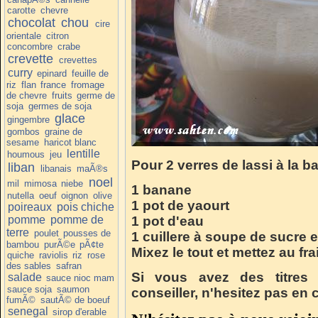
carotte
chevre
chocolat
chou
cire
orientale
citron
concombre
crabe
crevette
crevettes
curry
epinard
feuille de
riz
flan
france
fromage
de chevre
fruits
germe de
soja
germes de soja
glace
gingembre
gombos
graine de
sesame
haricot blanc
lentille
houmous
jeu
Pour 2 verres de lassi à la b
liban
libanais
maÃ®s
noel
mil
mimosa
niebe
1 banane
nutella
oeuf
oignon
olive
1 pot de yaourt
poireaux
pois chiche
pomme
pomme de
1 pot d'eau
terre
poulet
pousses de
1 cuillere à soupe de sucre 
bambou
purÃ©e
pÃ¢te
Mixez le tout et mettez au fra
quiche
raviolis
riz
rose
des sables
safran
Si vous avez des titres
salade
sauce nioc mam
sauce soja
saumon
conseiller, n'hesitez pas en
fumÃ©
sautÃ© de boeuf
senegal
sirop d'erable