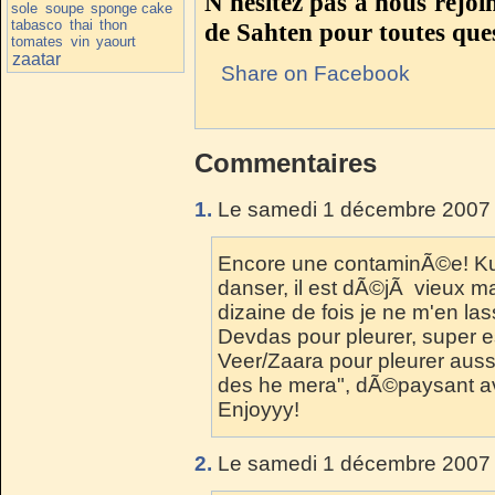
N'hésitez pas à nous rejoi
sole
soupe
sponge cake
tabasco
thai
thon
de Sahten pour toutes ques
tomates
vin
yaourt
zaatar
Share on Facebook
Commentaires
1.
Le samedi 1 décembre 2007 
Encore une contaminÃ©e! Kuc
danser, il est dÃ©jÃ vieux ma
dizaine de fois je ne m'en la
Devdas pour pleurer, super e
Veer/Zaara pour pleurer auss
des he mera", dÃ©paysant a
Enjoyyy!
2.
Le samedi 1 décembre 2007 