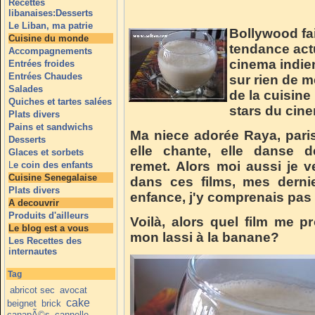
Recettes
libanaises:Desserts
Le Liban, ma patrie
Bollywood fai
Cuisine du monde
tendance act
Accompagnements
cinema indien
Entrées froides
Entrées Chaudes
sur rien de m
Salades
de la cuisine
Quiches et tartes salées
stars du cin
Plats divers
Pains et sandwichs
Ma niece adorée Raya, pari
Desserts
elle chante, elle danse d
Glaces et sorbets
remet. Alors moi aussi je v
L
e coin des enfants
Cuisine Senegalaise
dans ces films, mes derni
Plats divers
enfance, j'y comprenais pas
A decouvrir
Produits d'ailleurs
Voilà, alors quel film me 
Le blog est a vous
mon lassi à la banane?
Les Recettes des
internautes
Tag
abricot sec
avocat
cake
beignet
brick
canapÃ©s
cannelle