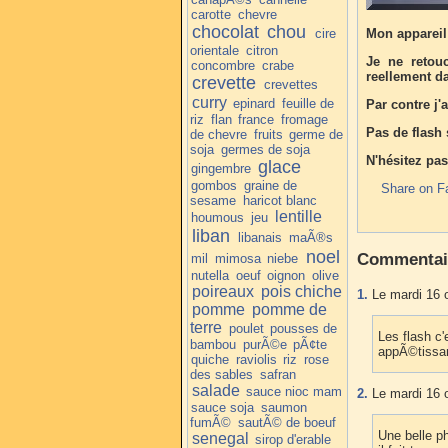
carotte
chevre
chocolat
chou
cire
Mon appareil
orientale
citron
Je ne retouc
concombre
crabe
reellement d
crevette
crevettes
curry
epinard
feuille de
Par contre j
riz
flan
france
fromage
Pas de flash 
de chevre
fruits
germe de
soja
germes de soja
N'hésitez pas
glace
gingembre
gombos
graine de
Share on F
sesame
haricot blanc
lentille
houmous
jeu
liban
libanais
maÃ®s
noel
Commentai
mil
mimosa
niebe
nutella
oeuf
oignon
olive
poireaux
pois chiche
1.
Le mardi 16 
pomme
pomme de
terre
poulet
pousses de
Les flash c'
bambou
purÃ©e
pÃ¢te
appÃ©tissan
quiche
raviolis
riz
rose
des sables
safran
salade
sauce nioc mam
2.
Le mardi 16 
sauce soja
saumon
fumÃ©
sautÃ© de boeuf
Une belle ph
senegal
sirop d'erable