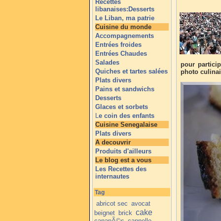
Recettes
libanaises:Desserts
Le Liban, ma patrie
Cuisine du monde
Accompagnements
Entrées froides
Entrées Chaudes
Salades
pour partici
Quiches et tartes salées
photo culinai
Plats divers
Pains et sandwichs
Desserts
Glaces et sorbets
L
e coin des enfants
Cuisine Senegalaise
Plats divers
A decouvrir
Produits d'ailleurs
Le blog est a vous
Les Recettes des
internautes
Tag
abricot sec
avocat
cake
beignet
brick
canapÃ©s
cannelle