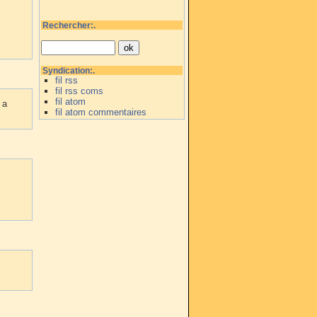
Rechercher:.
Syndication:.
fil rss
fil rss coms
fil atom
 a
fil atom commentaires