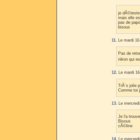
je dÃ©teste
mais elle es
pas de papo
bisous
11.
Le mardi 16 
Pas de retou
nikon qui e
12.
Le mardi 16
TrÃ¨s jolie 
Comme toi j
13.
Le mercredi
Je l'a trouv
Bisous
cÃ©line
14.
Le mercredi