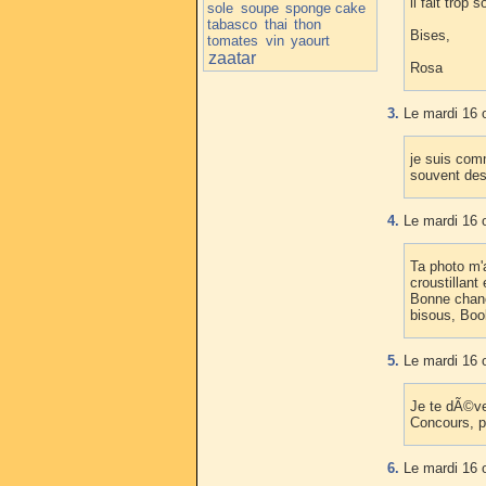
il fait trop 
sole
soupe
sponge cake
tabasco
thai
thon
Bises,
tomates
vin
yaourt
zaatar
Rosa
3.
Le mardi 16 
je suis comm
souvent des
4.
Le mardi 16 
Ta photo m'
croustillant
Bonne chan
bisous, Boo
5.
Le mardi 16 o
Je te dÃ©ver
Concours, p
6.
Le mardi 16 o