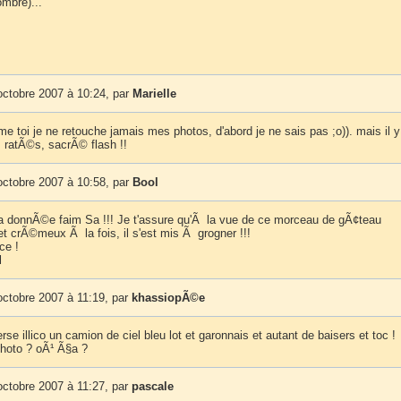
sombre)...
octobre 2007 à 10:24, par
Marielle
e toi je ne retouche jamais mes photos, d'abord je ne sais pas ;o)). mais il y
 ratÃ©s, sacrÃ© flash !!
octobre 2007 à 10:58, par
Bool
a donnÃ©e faim Sa !!! Je t'assure qu'Ã la vue de ce morceau de gÃ¢teau
 et crÃ©meux Ã la fois, il s'est mis Ã grogner !!!
ce !
l
ctobre 2007 à 11:19, par
khassiopÃ©e
se illico un camion de ciel bleu lot et garonnais et autant de baisers et toc !
hoto ? oÃ¹ Ã§a ?
ctobre 2007 à 11:27, par
pascale