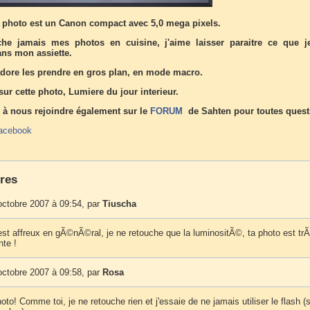
 photo est un Canon compact avec 5,0 mega pixels.
he jamais mes photos en cuisine, j'aime laisser paraitre ce que j
ans mon assiette.
'adore les prendre en gros plan, en mode macro.
sur cette photo, Lumiere du jour interieur.
 à nous rejoindre également sur le
FORUM
de Sahten pour toutes quest
acebook
res
octobre 2007 à 09:54, par
Tiuscha
est affreux en gÃ©nÃ©ral, je ne retouche que la luminositÃ©, ta photo est trÃ
te !
octobre 2007 à 09:58, par
Rosa
oto! Comme toi, je ne retouche rien et j'essaie de ne jamais utiliser le flash (s