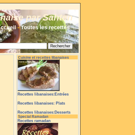
anaise par Sahten
ccueil
-
Toutes les recettes
Cuisine et recettes libanaises
Recettes libanaises:Entrées
Recettes libanaises: Plats
Recettes libanaises:Desserts
Special Ramadan
Recettes ramadan