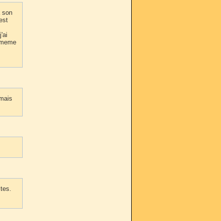
a son
est
'ai
n meme
 mais
tes.