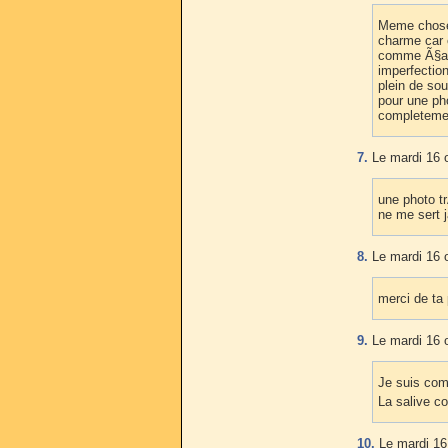
Meme chose 
charme car c
comme Ã§a,d
imperfection
plein de so
pour une pho
completemen
7.
Le mardi 16 
une photo t
ne me sert 
8.
Le mardi 16 
merci de ta 
9.
Le mardi 16 
Je suis com
La salive co
10.
Le mardi 16