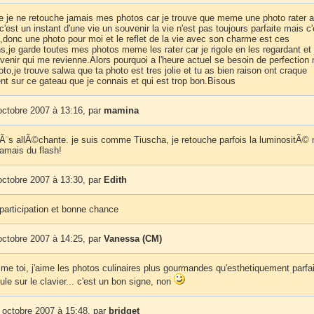
je ne retouche jamais mes photos car je trouve que meme une photo rater 
'est un instant d'une vie un souvenir la vie n'est pas toujours parfaite mais c'
onc une photo pour moi et le reflet de la vie avec son charme est ces
s,je garde toutes mes photos meme les rater car je rigole en les regardant et j
uvenir qui me revienne.Alors pourquoi a l'heure actuel se besoin de perfectio
to,je trouve salwa que ta photo est tres jolie et tu as bien raison ont craque
t sur ce gateau que je connais et qui est trop bon.Bisous
octobre 2007 à 13:16, par
mamina
rÃ¨s allÃ©chante. je suis comme Tiuscha, je retouche parfois la luminositÃ©
jamais du flash!
octobre 2007 à 13:30, par
Edith
participation et bonne chance
octobre 2007 à 14:25, par
Vanessa (CM)
me toi, j'aime les photos culinaires plus gourmandes qu'esthetiquement parfai
ule sur le clavier... c'est un bon signe, non
 octobre 2007 à 15:48, par
bridget