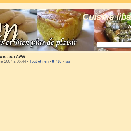
Cuisine lib
A
ine son APN
re 2007 à 06:44
-
Tout et rien
-
# 718
-
rss