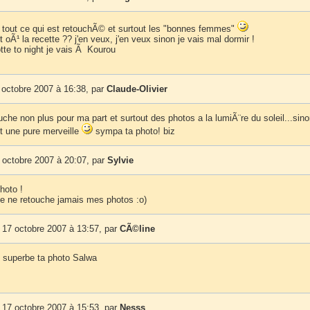
 tout ce qui est retouchÃ© et surtout les "bonnes femmes"
t oÃ¹ la recette ?? j'en veux, j'en veux sinon je vais mal dormir !
tte to night je vais Ã Kourou
octobre 2007 à 16:38, par
Claude-Olivier
che non plus pour ma part et surtout des photos a la lumiÃ¨re du soleil...sin
st une pure merveille
sympa ta photo! biz
 octobre 2007 à 20:07, par
Sylvie
photo !
e ne retouche jamais mes photos :o)
 17 octobre 2007 à 13:57, par
CÃ©line
e superbe ta photo Salwa
 17 octobre 2007 à 15:53, par
Nesss