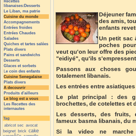
Recettes
libanaises:Desserts
Le Liban, ma patrie
Déjeuner fami
Cuisine du monde
des amis, tou
Accompagnements
enfants revet
Entrées froides
Entrées Chaudes
Un petit sac 
Salades
Quiches et tartes salées
poches pour 
Plats divers
veut qu'on leur offre des piec
Pains et sandwichs
"eidiyé", qu'ils s'empressen
Desserts
Glaces et sorbets
Passons aux choses gour
L
e coin des enfants
totalement libanais.
Cuisine Senegalaise
Plats divers
Les entrées entre asiatiques
A decouvrir
Produits d'ailleurs
Le plat principal : des g
Le blog est a vous
brochettes, de cotelettes et
Les Recettes des
internautes
Les desserts, des fruits,
Tag
fameux basma libanais, du m
abricot sec
avocat
cake
Si la video ne marche 
beignet
brick
canapÃ©s
cannelle