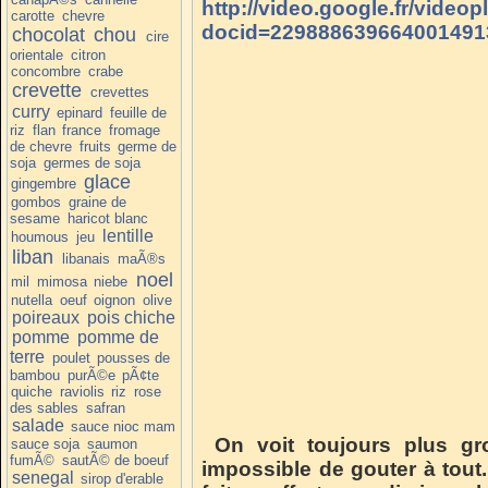
http://video.google.fr/videop
carotte
chevre
docid=229888639664001491
chocolat
chou
cire
orientale
citron
concombre
crabe
crevette
crevettes
curry
epinard
feuille de
riz
flan
france
fromage
de chevre
fruits
germe de
soja
germes de soja
glace
gingembre
gombos
graine de
sesame
haricot blanc
lentille
houmous
jeu
liban
libanais
maÃ®s
noel
mil
mimosa
niebe
nutella
oeuf
oignon
olive
poireaux
pois chiche
pomme
pomme de
terre
poulet
pousses de
bambou
purÃ©e
pÃ¢te
quiche
raviolis
riz
rose
des sables
safran
salade
sauce nioc mam
On voit toujours plus gr
sauce soja
saumon
fumÃ©
sautÃ© de boeuf
impossible de gouter à tout
senegal
sirop d'erable