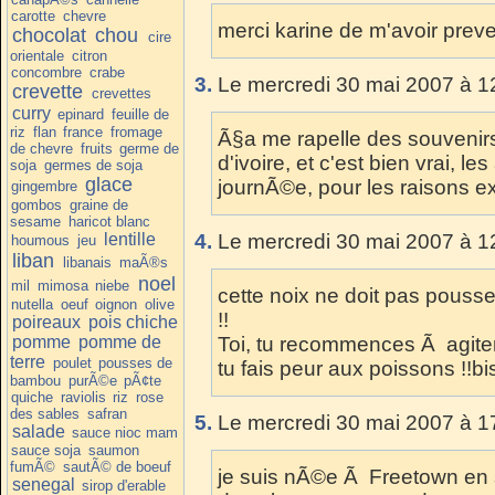
carotte
chevre
merci karine de m'avoir preve
chocolat
chou
cire
orientale
citron
concombre
crabe
3.
Le mercredi 30 mai 2007 à 1
crevette
crevettes
curry
epinard
feuille de
riz
flan
france
fromage
Ã§a me rapelle des souvenirs
de chevre
fruits
germe de
d'ivoire, et c'est bien vrai, l
soja
germes de soja
glace
journÃ©e, pour les raisons e
gingembre
gombos
graine de
sesame
haricot blanc
lentille
4.
Le mercredi 30 mai 2007 à 1
houmous
jeu
liban
libanais
maÃ®s
noel
mil
mimosa
niebe
cette noix ne doit pas pousser
nutella
oeuf
oignon
olive
!!
poireaux
pois chiche
pomme
pomme de
Toi, tu recommences Ã agiter
terre
poulet
pousses de
tu fais peur aux poissons !!
bambou
purÃ©e
pÃ¢te
quiche
raviolis
riz
rose
des sables
safran
5.
Le mercredi 30 mai 2007 à 1
salade
sauce nioc mam
sauce soja
saumon
fumÃ©
sautÃ© de boeuf
je suis nÃ©e Ã Freetown en s
senegal
sirop d'erable