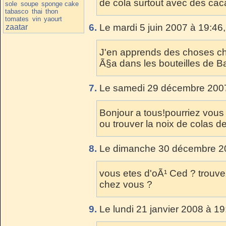
de cola surtout avec des cacah
sole
soupe
sponge cake
tabasco
thai
thon
tomates
vin
yaourt
6.
Le mardi 5 juin 2007 à 19:46
zaatar
J'en apprends des choses che
Ã§a dans les bouteilles de B
7.
Le samedi 29 décembre 2007
Bonjour a tous!pourriez vous
ou trouver la noix de colas 
8.
Le dimanche 30 décembre 20
vous etes d'oÃ¹ Ced ? trouve
chez vous ?
9.
Le lundi 21 janvier 2008 à 19