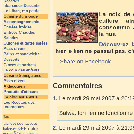
Recettes
libanaises:Desserts
Le Liban, ma patrie
La noix de
Cuisine du monde
culture af
Accompagnements
consomme à 
Entrées froides
Entrées Chaudes
la nuit
Salades
Quiches et tartes salées
Découvrez la
Plats divers
hier le lien ne passait pas. c'e
Pains et sandwichs
Desserts
Share on Facebook
Glaces et sorbets
L
e coin des enfants
Cuisine Senegalaise
Plats divers
Commentaires
A decouvrir
Produits d'ailleurs
Le blog est a vous
1.
Le mardi 29 mai 2007 à 20:1
Les Recettes des
internautes
Salwa, ton lien ne fonctionne
Tag
abricot sec
avocat
2.
Le mardi 29 mai 2007 à 21:0
cake
beignet
brick
canapÃ©s
cannelle