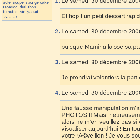
1.
Le samedi 30 décembre 2006
sole
soupe
sponge cake
tabasco
thai
thon
tomates
vin
yaourt
Et hop ! un petit dessert rapide
zaatar
2.
Le samedi 30 décembre 2006
puisque Mamina laisse sa part
3.
Le samedi 30 décembre 2006
Je prendrai volontiers la par
4.
Le samedi 30 décembre 2006
Une fausse manipulation m'
PHOTOS !! Mais, heureuseme
alors ne m'en veuillez pas si
visualiser aujourd'hui ! En t
votre rÃ©veillon ! Je vous so