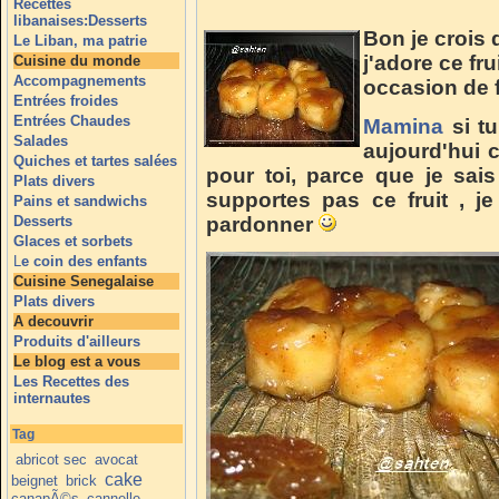
Recettes
libanaises:Desserts
Bon je crois
Le Liban, ma patrie
j'adore ce fru
Cuisine du monde
Accompagnements
occasion de f
Entrées froides
Entrées Chaudes
Mamina
si tu
Salades
aujourd'hui 
Quiches et tartes salées
pour toi, parce que je sai
Plats divers
supportes pas ce fruit , j
Pains et sandwichs
Desserts
pardonner
Glaces et sorbets
L
e coin des enfants
Cuisine Senegalaise
Plats divers
A decouvrir
Produits d'ailleurs
Le blog est a vous
Les Recettes des
internautes
Tag
abricot sec
avocat
cake
beignet
brick
canapÃ©s
cannelle