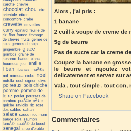
carotte
chevre
chocolat
chou
cire
Alors , j'ai pris :
orientale
citron
concombre
crabe
1 banane
crevette
crevettes
curry
epinard
feuille de
2 cuill à soupe de creme de
riz
flan
france
fromage
de chevre
fruits
germe de
5g de beurre
soja
germes de soja
glace
gingembre
Pas de sucre car la creme de
gombos
graine de
sesame
haricot blanc
Coupez la banane en grosses
lentille
houmous
jeu
le beurre et rajoutez vo
liban
libanais
maÃ®s
noel
delicatement et servez sur as
mil
mimosa
niebe
nutella
oeuf
oignon
olive
Vala , tout simple , tout con,
poireaux
pois chiche
pomme
pomme de
Share on Facebook
terre
poulet
pousses de
bambou
purÃ©e
pÃ¢te
quiche
raviolis
riz
rose
des sables
safran
salade
sauce nioc mam
Commentaires
sauce soja
saumon
fumÃ©
sautÃ© de boeuf
senegal
sirop d'erable