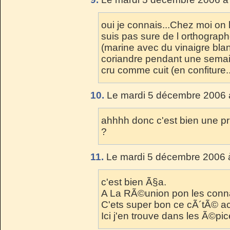
oui je connais...Chez moi on 
suis pas sure de l orthograph
(marine avec du vinaigre blan
coriandre pendant une semain
cru comme cuit (en confiture..
10.
Le mardi 5 décembre 2006 
ahhhh donc c'est bien une pru
?
11.
Le mardi 5 décembre 2006 à
c'est bien Ã§a.
A La RÃ©union pon les conna
C'ets super bon ce cÃ´tÃ© a
Ici j'en trouve dans les Ã©pi