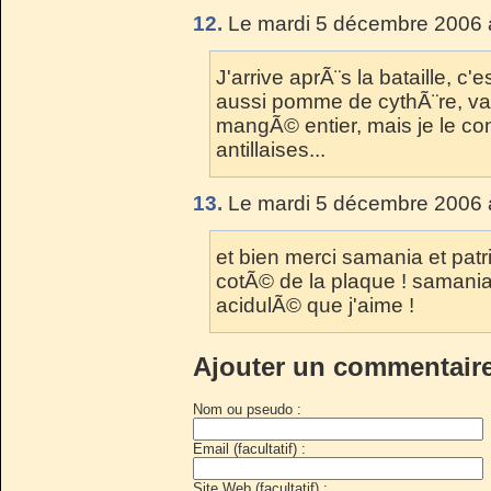
12.
Le mardi 5 décembre 2006 
J'arrive aprÃ¨s la bataille, c'
aussi pomme de cythÃ¨re, va 
mangÃ© entier, mais je le co
antillaises...
13.
Le mardi 5 décembre 2006 
et bien merci samania et patri
cotÃ© de la plaque ! samania
acidulÃ© que j'aime !
Ajouter un commentair
Nom ou pseudo :
Email (facultatif) :
Site Web (facultatif) :