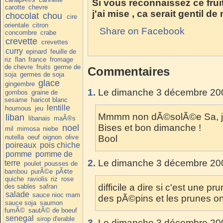
Si vous reconnaissez ce fru
carotte
chevre
j'ai mise , ca serait gentil d
chocolat
chou
cire
orientale
citron
Share on Facebook
concombre
crabe
crevette
crevettes
curry
epinard
feuille de
riz
flan
france
fromage
de chevre
fruits
germe de
Commentaires
soja
germes de soja
glace
gingembre
1.
Le dimanche 3 décembre 200
gombos
graine de
sesame
haricot blanc
lentille
houmous
jeu
Mmmm non dÃ©solÃ©e Sa, je n
liban
libanais
maÃ®s
Bises et bon dimanche !
noel
mil
mimosa
niebe
nutella
oeuf
oignon
olive
Bool
poireaux
pois chiche
pomme
pomme de
2.
Le dimanche 3 décembre 200
terre
poulet
pousses de
bambou
purÃ©e
pÃ¢te
quiche
raviolis
riz
rose
difficile a dire si c'est une pr
des sables
safran
salade
sauce nioc mam
des pÃ©pins et les prunes o
sauce soja
saumon
fumÃ©
sautÃ© de boeuf
senegal
sirop d'erable
3.
Le dimanche 3 décembre 200