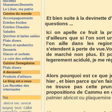
Recettes
libanaises:Desserts
Le Liban, ma patrie
Cuisine du monde
Et bien suite à la devinette 
Accompagnements
Entrées froides
questions ...
Entrées Chaudes
Salades
Ici on apelle ce fruit la 
Quiches et tartes salées
d'ailleurs que si l'on sort 
Plats divers
l'on aille dans les regi
Pains et sandwichs
s'etendent à perte de vue.Vo
Desserts
de marché non plus. Et pou
Glaces et sorbets
L
e coin des enfants
legerement acidulé, je me ré
Cuisine Senegalaise
Plats divers
A decouvrir
Alors pourquoi est ce que 
Produits d'ailleurs
hier , et bien parce qu'en fa
Le blog est a vous
Les Recettes des
ne trouve pas cette prun
internautes
propositions de Cammu en 
palmier abricot ou plaquemine
Tag
abricot sec
avocat
cake
beignet
brick
canapÃ©s
cannelle