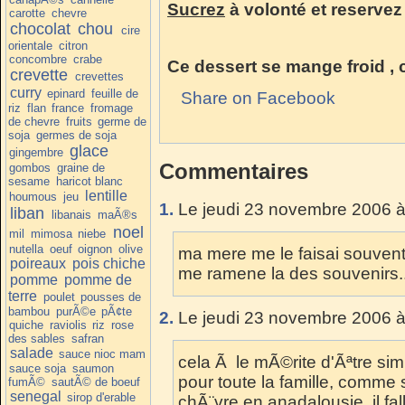
Sucrez
à volonté et reservez 
carotte
chevre
chocolat
chou
cire
orientale
citron
concombre
crabe
Ce dessert se mange froid , c
crevette
crevettes
curry
epinard
feuille de
Share on Facebook
riz
flan
france
fromage
de chevre
fruits
germe de
soja
germes de soja
glace
gingembre
Commentaires
gombos
graine de
sesame
haricot blanc
lentille
houmous
jeu
1.
Le jeudi 23 novembre 2006 à
liban
libanais
maÃ®s
noel
mil
mimosa
niebe
nutella
oeuf
oignon
olive
ma mere me le faisai souvent 
poireaux
pois chiche
me ramene la des souvenirs...
pomme
pomme de
terre
poulet
pousses de
bambou
purÃ©e
pÃ¢te
2.
Le jeudi 23 novembre 2006 à
quiche
raviolis
riz
rose
des sables
safran
salade
sauce nioc mam
cela Ã le mÃ©rite d'Ãªtre simp
sauce soja
saumon
pour toute la famille, comme se
fumÃ©
sautÃ© de boeuf
senegal
sirop d'erable
chÃ¨vre en anadalousie, il fal