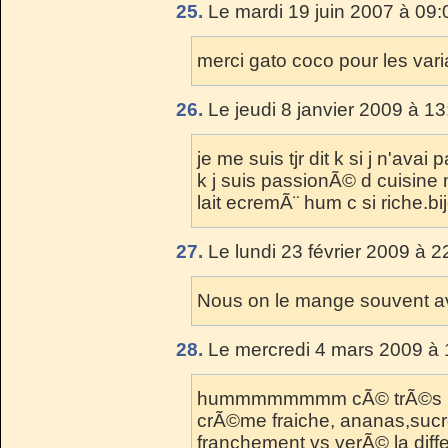
25.
Le mardi 19 juin 2007 à 09:
merci gato coco pour les vari
26.
Le jeudi 8 janvier 2009 à 13
je me suis tjr dit k si j n'avai
k j suis passionÃ© d cuisine 
lait ecremÃ¨ hum c si riche.bi
27.
Le lundi 23 février 2009 à 2
Nous on le mange souvent av
28.
Le mercredi 4 mars 2009 à 
hummmmmmmm cÃ© trÃ©s bon
crÃ©me fraiche, ananas,sucr
franchement vs verÃ© la diff