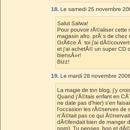
18.
Le samedi 25 novembre 200
Salut Salwa!
Pour pouvoir rÃ©aliser cette 
magasin afro. prÃ¨s de chez m
GrÃ¢ce Ã toi j'ai dÃ©couvert
et j'ai achetÃ© un super CD 
biensÃ»r!
Bizz!
19.
Le mardi 28 novembre 2006
La magie de ton blog, j'y crois
Quand j'Ã©tais enfant en CÃ´t
ne date pas d'hier) s'en faisa
l'occasion les rÃ©serves de 
n'Ã©tait pas ce qui Ã©nervait
dÃ©fendait bien de manger da
nom). Tu penses, bon et dÃ©