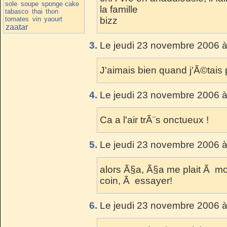
sole
soupe
sponge cake
la famille
tabasco
thai
thon
tomates
vin
yaourt
bizz
zaatar
3.
Le jeudi 23 novembre 2006 à
J'aimais bien quand j'Ã©tais 
4.
Le jeudi 23 novembre 2006 à
Ca a l'air trÃ¨s onctueux !
5.
Le jeudi 23 novembre 2006 à
alors Ã§a, Ã§a me plait Ã mor
coin, Ã essayer!
6.
Le jeudi 23 novembre 2006 à