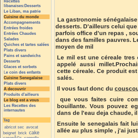
Recettes
libanaises:Desserts
Le Liban, ma patrie
Cuisine du monde
La gastronomie sénégalais
Accompagnements
desserts. D'ailleurs celui que
Entrées froides
parfois office d'un repas , 
Entrées Chaudes
Salades
dans des familles pauvres. L
Quiches et tartes salées
moyen de mil
Plats divers
Pains et sandwichs
Le mil est une céreale tres 
Desserts
appelé aussi millet.Procha
Glaces et sorbets
cette céreale. Ce produit es
L
e coin des enfants
salés.
Cuisine Senegalaise
Plats divers
Il vous faut donc du
couscou
A decouvrir
Produits d'ailleurs
que vous faites cuire co
Le blog est a vous
bouillante. Vous pouvez eg
Les Recettes des
internautes
dans de l'eau deja chaude, i
Tag
Ensuite le senegalais fait 
abricot sec
avocat
allée au plus simple , j'ai jus
cake
beignet
brick
canapÃ©s
cannelle