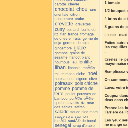
1 tomate
carotte
chevre
chocolat
chou
cire
1/2 bouquet d
orientale
citron
concombre
crabe
4 brins de ci
crevette
crevettes
8 grains de p
curry
epinard
feuille de
riz
flan
france
fromage
source : maxi
de chevre
fruits
germe de
soja
germes de soja
Faites cuire
glace
les coquilles
gingembre
.
gombos
graine de
sesame
haricot blanc
Ciselez le pe
lentille
houmous
jeu
mayonnaise e
liban
libanais
maÃ®s
Remplissez v
noel
mil
mimosa
niebe
nutella
oeuf
oignon
olive
On commence 
poireaux
pois chiche
Lavez votre t
pomme
pomme de
terre
poulet
pousses de
Coupez dans l
bambou
purÃ©e
pÃ¢te
deux dans ch
quiche
raviolis
riz
rose
des sables
safran
Prenez les b
salade
sauce nioc mam
l'arriere de 
sauce soja
saumon
Les yeux ser
fumÃ©
sautÃ© de boeuf
ne mange sa 
senegal
sirop d'erable