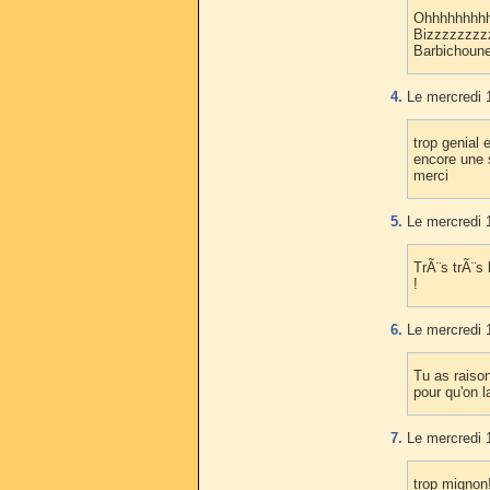
Ohhhhhhhhhh
Bizzzzzzzz
Barbichoune
4.
Le mercredi 
trop genial 
encore une 
merci
5.
Le mercredi 
TrÃ¨s trÃ¨s
!
6.
Le mercredi 
Tu as raison
pour qu'on 
7.
Le mercredi 
trop mignon