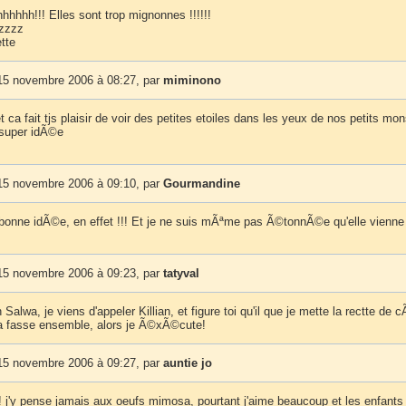
hhhh!!! Elles sont trop mignonnes !!!!!!
zzzz
tte
15 novembre 2006 à 08:27, par
miminono
et ca fait tjs plaisir de voir des petites etoiles dans les yeux de nos petits mo
super idÃ©e
15 novembre 2006 à 09:10, par
Gourmandine
 bonne idÃ©e, en effet !!! Et je ne suis mÃªme pas Ã©tonnÃ©e qu'elle vienne 
15 novembre 2006 à 09:23, par
tatyval
 Salwa, je viens d'appeler Killian, et figure toi qu'il que je mette la rectte de 
la fasse ensemble, alors je Ã©xÃ©cute!
15 novembre 2006 à 09:27, par
auntie jo
! j'y pense jamais aux oeufs mimosa, pourtant j'aime beaucoup et les enfants