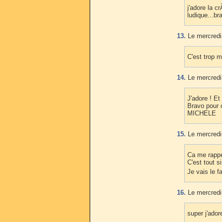
j'adore la c
ludique...br
13.
Le mercredi
C'est trop m
14.
Le mercredi
J'adore ! Et
Bravo pour 
MICHELE
15.
Le mercredi
Ca me rappe
C'est tout 
Je vais le 
16.
Le mercredi
super j'ado