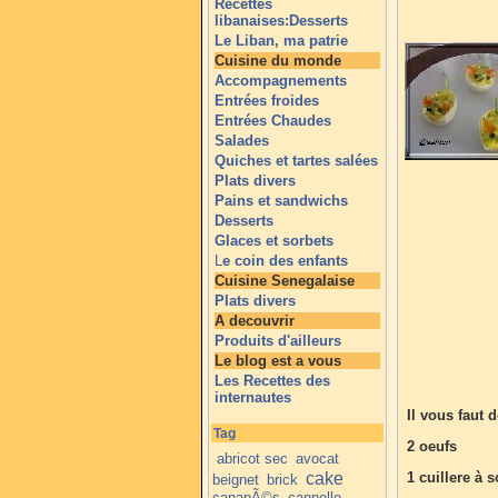
Recettes
libanaises:Desserts
Le Liban, ma patrie
Cuisine du monde
Accompagnements
Entrées froides
Entrées Chaudes
Salades
Quiches et tartes salées
Plats divers
Pains et sandwichs
Desserts
Glaces et sorbets
L
e coin des enfants
Cuisine Senegalaise
Plats divers
A decouvrir
Produits d'ailleurs
Le blog est a vous
Les Recettes des
internautes
Il vous faut 
Tag
2 oeufs
abricot sec
avocat
cake
1 cuillere à
beignet
brick
canapÃ©s
cannelle