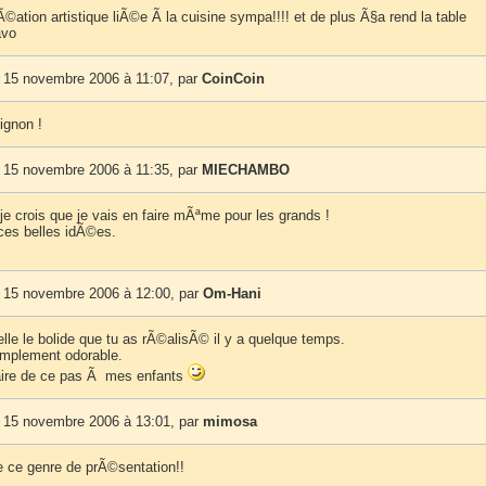
rÃ©ation artistique liÃ©e Ã la cuisine sympa!!!! et de plus Ã§a rend la table
avo
 15 novembre 2006 à 11:07, par
CoinCoin
ignon !
 15 novembre 2006 à 11:35, par
MIECHAMBO
 je crois que je vais en faire mÃªme pour les grands !
ces belles idÃ©es.
 15 novembre 2006 à 12:00, par
Om-Hani
lle le bolide que tu as rÃ©alisÃ© il y a quelque temps.
simplement odorable.
faire de ce pas Ã mes enfants
 15 novembre 2006 à 13:01, par
mimosa
re ce genre de prÃ©sentation!!