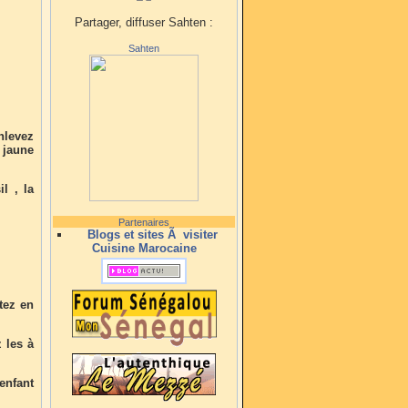
Partager, diffuser Sahten :
Sahten
nlevez
 jaune
l , la
Partenaires
Blogs et sites Ã visiter
Cuisine Marocaine
tez en
 les à
enfant