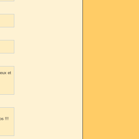
veux et
s !!!