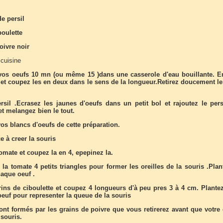
e persil
boulette
oivre noir
 cuisine
 vos oeufs 10 mn (ou même 15 )dans une casserole d'eau bouillante. E
 et coupez les en deux dans le sens de la longueur.Retirez doucement le
rsil .Ecrasez les jaunes d'oeufs dans un petit bol et rajoutez le persi
t melangez bien le tout.
os blancs d'oeufs de cette préparation.
à creer la souris
omate et coupez la en 4, epepinez la.
a tomate 4 petits triangles pour former les oreilles de la souris .Plan
aque oeuf .
rins de ciboulette et coupez 4 longueurs d'à peu pres 3 à 4 cm. Plantez
l'oeuf pour representer la queue de la souris
ont formés par les grains de poivre que vous retirerez avant que votre 
souris.