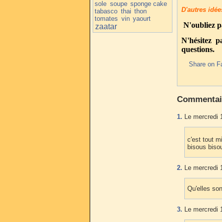
sole
soupe
sponge cake
D'autres idée
tabasco
thai
thon
tomates
vin
yaourt
N'oubliez p
zaatar
N'hésitez 
questions.
Share on F
Commentai
1.
Le mercredi 
c'est tout 
bisous biso
2.
Le mercredi 
Qu'elles so
3.
Le mercredi 