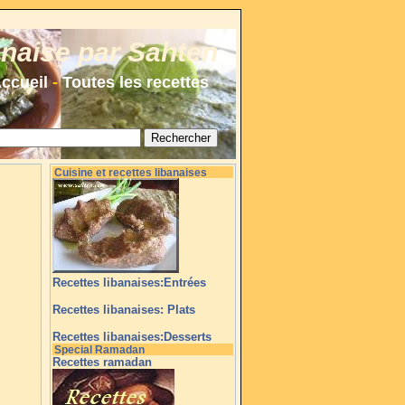
anaise par Sahten
ccueil
-
Toutes les recettes
Cuisine et recettes libanaises
Recettes libanaises:Entrées
Recettes libanaises: Plats
Recettes libanaises:Desserts
Special Ramadan
Recettes ramadan