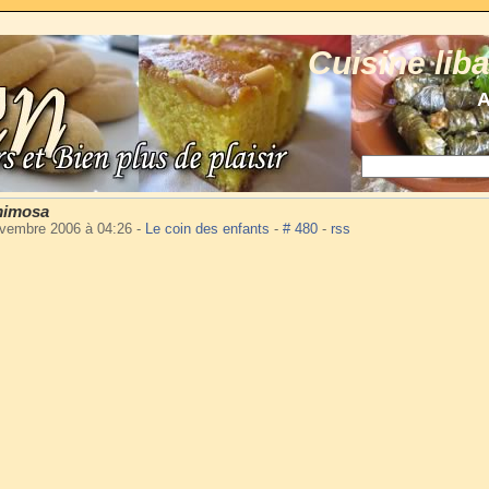
Cuisine lib
A
mimosa
ovembre 2006 à 04:26
-
Le coin des enfants
-
# 480
-
rss