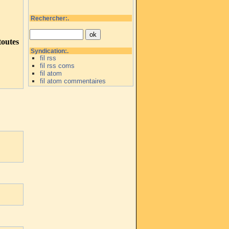
Rechercher:.
outes
Syndication:.
fil rss
fil rss coms
fil atom
fil atom commentaires