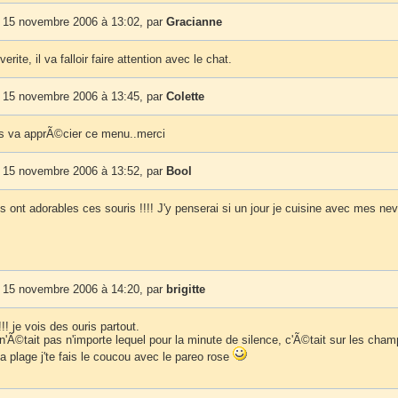
 15 novembre 2006 à 13:02, par
Gracianne
erite, il va falloir faire attention avec le chat.
 15 novembre 2006 à 13:45, par
Colette
ils va apprÃ©cier ce menu..merci
 15 novembre 2006 à 13:52, par
Bool
es ont adorables ces souris !!!! J'y penserai si un jour je cuisine avec mes ne
 15 novembre 2006 à 14:20, par
brigitte
!! je vois des ouris partout.
n'Ã©tait pas n'importe lequel pour la minute de silence, c'Ã©tait sur les champ
la plage j'te fais le coucou avec le pareo rose