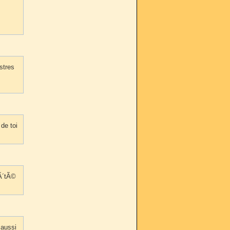
nstres
de toi
cÃ´tÃ©
 aussi