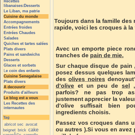
Recettes
libanaises:Desserts
Le Liban, ma patrie
Cuisine du monde
Toujours dans la famille des 
Accompagnements
rapide, voici les croques à la 
Entrées froides
Entrées Chaudes
Salades
Quiches et tartes salées
Avec un emporte piece ron
Plats divers
Pains et sandwichs
tranches de
pain de mie.
Desserts
Sur chaque disque de pain 
Glaces et sorbets
L
e coin des enfants
posez dessus quelques lam
Cuisine Senegalaise
des
olives noires
denoyaut?
Plats divers
d'olive
et un peu de
sel
,
A decouvrir
parfois? ne pas trop as
Produits d'ailleurs
Le blog est a vous
justement apprecier la valeur
Les Recettes des
d'olive suffisait bien p
internautes
ingredients choisis.
Tag
Passez vos croques dans u
abricot sec
avocat
ou autres ).Si vous en avez
cake
beignet
brick
canapÃ©s
cannelle