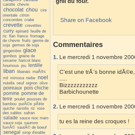
grill du four.
carotte
chevre
chocolat
chou
cire
orientale
citron
Share on Facebook
concombre
crabe
crevette
crevettes
curry
epinard
feuille de
riz
flan
france
fromage
de chevre
fruits
germe de
Commentaires
soja
germes de soja
glace
gingembre
gombos
graine de
1.
Le mercredi 1 novembre 2006
sesame
haricot blanc
lentille
houmous
jeu
liban
C'est une trÃ¨s bonne idÃ©e
libanais
maÃ®s
noel
.....
mil
mimosa
niebe
nutella
oeuf
oignon
olive
Bizzzzzzzzzzz
poireaux
pois chiche
Barbichounette
pomme
pomme de
terre
poulet
pousses de
bambou
purÃ©e
pÃ¢te
2.
Le mercredi 1 novembre 2006
quiche
raviolis
riz
rose
des sables
safran
salade
sauce nioc mam
tu es la reine des croques !
sauce soja
saumon
fumÃ©
sautÃ© de boeuf
senegal
sirop d'erable