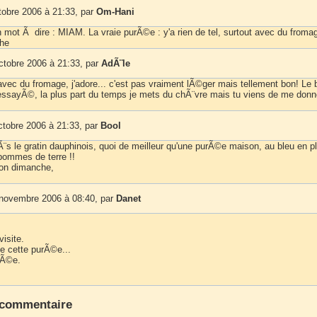
tobre 2006 à 21:33, par
Om-Hani
n mot Ã dire : MIAM. La vraie purÃ©e : y'a rien de tel, surtout avec du froma
he
ctobre 2006 à 21:33, par
AdÃ¨le
vec du fromage, j'adore... c'est pas vraiment lÃ©ger mais tellement bon! Le b
 essayÃ©, la plus part du temps je mets du chÃ¨vre mais tu viens de me donn
ctobre 2006 à 21:33, par
Bool
¨s le gratin dauphinois, quoi de meilleur qu'une purÃ©e maison, au bleu en pl
 pommes de terre !!
on dimanche,
 novembre 2006 à 08:40, par
Danet
visite.
 cette purÃ©e...
nÃ©e.
 commentaire