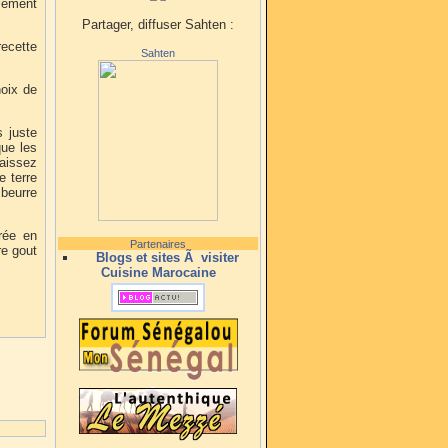
lement
Partager, diffuser Sahten :
recette
Sahten
oix de
 juste
que les
laissez
 terre
 beurre
urée en
Partenaires
re gout
Blogs et sites Ã visiter
Cuisine Marocaine