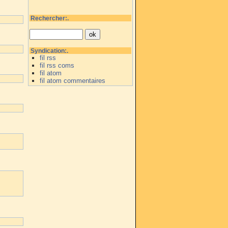
Rechercher:.
Syndication:.
fil rss
fil rss coms
fil atom
fil atom commentaires