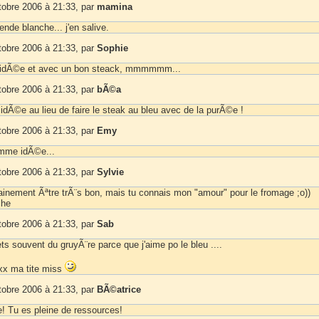
tobre 2006 à 21:33, par
mamina
nde blanche... j'en salive.
tobre 2006 à 21:33, par
Sophie
e idÃ©e et avec un bon steack, mmmmmm...
tobre 2006 à 21:33, par
bÃ©a
idÃ©e au lieu de faire le steak au bleu avec de la purÃ©e !
tobre 2006 à 21:33, par
Emy
mme idÃ©e...
tobre 2006 à 21:33, par
Sylvie
tainement Ãªtre trÃ¨s bon, mais tu connais mon "amour" pour le fromage ;o))
che
tobre 2006 à 21:33, par
Sab
ts souvent du gruyÃ¨re parce que j'aime po le bleu ....
x ma tite miss
tobre 2006 à 21:33, par
BÃ©atrice
! Tu es pleine de ressources!