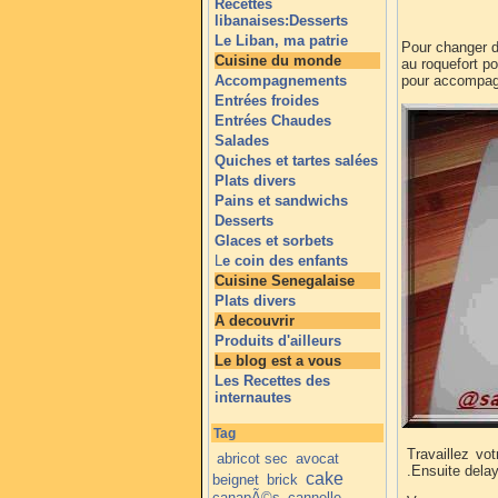
Recettes
libanaises:Desserts
Le Liban, ma patrie
Pour changer d
Cuisine du monde
au roquefort p
Accompagnements
pour accompag
Entrées froides
Entrées Chaudes
Salades
Quiches et tartes salées
Plats divers
Pains et sandwichs
Desserts
Glaces et sorbets
L
e coin des enfants
Cuisine Senegalaise
Plats divers
A decouvrir
Produits d'ailleurs
Le blog est a vous
Les Recettes des
internautes
Tag
Travaillez vo
abricot sec
avocat
.Ensuite delay
cake
beignet
brick
canapÃ©s
cannelle