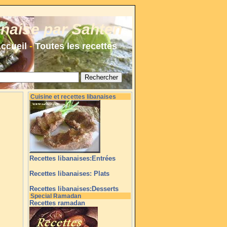
anaise par Sahten
ccueil
-
Toutes les recettes
Cuisine et recettes libanaises
Recettes libanaises:Entrées
Recettes libanaises: Plats
Recettes libanaises:Desserts
Special Ramadan
Recettes ramadan