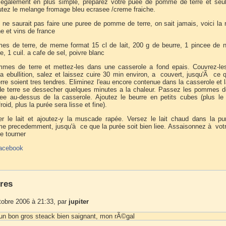
egalement en plus simple, preparez votre puee de pomme de terre et seu
outez le melange fromage bleu ecrasee /creme fraiche.
 ne saurait pas faire une puree de pomme de terre, on sait jamais, voici la 
ne et vins de france
s de terre, de meme format 15 cl de lait, 200 g de beurre, 1 pincee de n
 1 cuil. a cafe de sel, poivre blanc
mes de terre et mettez-les dans une casserole a fond epais. Couvrez-les
 a ebullition, salez et laissez cuire 30 min environ, a couvert, jusqu'Ã ce 
re soient tres tendres. Eliminez l'eau encore contenue dans la casserole et 
 terre se dessecher quelques minutes a la chaleur. Passez les pommes de
ee au-dessus de la casserole. Ajoutez le beurre en petits cubes (plus le
roid, plus la purée sera lisse et fine).
er le lait et ajoutez-y la muscade rapée. Versez le lait chaud dans la p
e precedemment, jusqu'à ce que la purée soit bien liee. Assaisonnez à vot
e tourner
acebook
res
tobre 2006 à 21:33, par
jupiter
n bon gros steack bien saignant, mon rÃ©gal