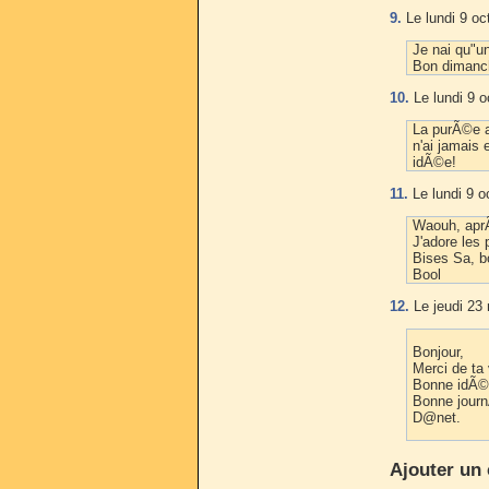
9.
Le lundi 9 oc
Je nai qu"u
Bon dimanc
10.
Le lundi 9 o
La purÃ©e a
n'ai jamais
idÃ©e!
11.
Le lundi 9 o
Waouh, aprÃ
J'adore les
Bises Sa, b
Bool
12.
Le jeudi 23
Bonjour,
Merci de ta 
Bonne idÃ©e
Bonne jour
D@net.
Ajouter un