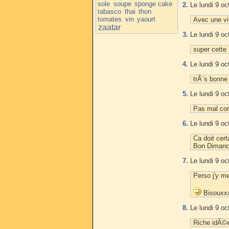
sole
soupe
sponge cake
2.
Le lundi 9 oc
tabasco
thai
thon
tomates
vin
yaourt
Avec une vie
zaatar
3.
Le lundi 9 oc
super cett
4.
Le lundi 9 oc
trÃ¨s bonne 
5.
Le lundi 9 oc
Pas mal co
6.
Le lundi 9 oc
Ca doit cer
Bon Diman
7.
Le lundi 9 oc
Perso j'y me
Bisouxxx
8.
Le lundi 9 oc
Riche idÃ©e