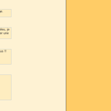
ge.
leu, je
er une
us !!