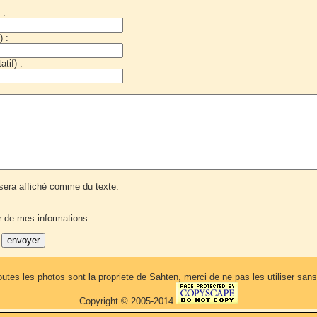
 :
) :
tif) :
era affiché comme du texte.
r de mes informations
outes les photos sont la propriete de Sahten, merci de ne pas les utiliser sa
Copyright © 2005-2014