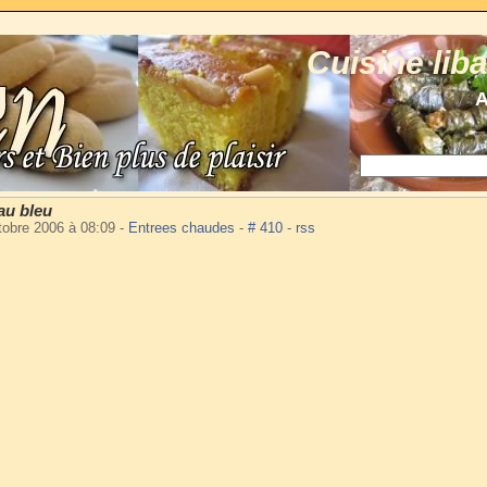
Cuisine lib
A
au bleu
tobre 2006 à 08:09
-
Entrees chaudes
-
# 410
-
rss