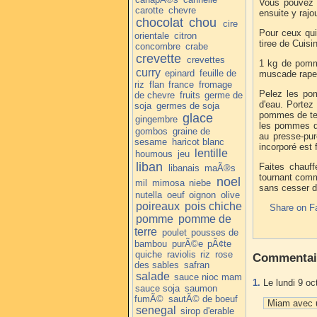
Vous pouvez 
carotte
chevre
ensuite y raj
chocolat
chou
cire
Pour ceux qui
orientale
citron
tiree de Cuisi
concombre
crabe
crevette
crevettes
1 kg de pomme
curry
epinard
feuille de
muscade rapee,
riz
flan
france
fromage
Pelez les pom
de chevre
fruits
germe de
d'eau. Portez
soja
germes de soja
pommes de ter
glace
gingembre
les pommes de
gombos
graine de
au presse-pur
sesame
haricot blanc
incorporé est f
lentille
houmous
jeu
liban
Faites chauff
libanais
maÃ®s
tournant comm
noel
mil
mimosa
niebe
sans cesser d
nutella
oeuf
oignon
olive
poireaux
pois chiche
Share on F
pomme
pomme de
terre
poulet
pousses de
bambou
purÃ©e
pÃ¢te
quiche
raviolis
riz
rose
Commentai
des sables
safran
salade
sauce nioc mam
1.
Le lundi 9 oc
sauce soja
saumon
fumÃ©
sautÃ© de boeuf
Miam avec u
senegal
sirop d'erable