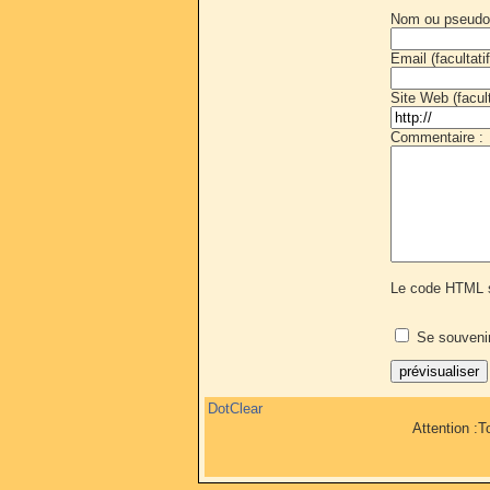
Nom ou pseudo
Email (facultatif
Site Web (faculta
Commentaire :
Le code HTML s
Se souveni
DotClear
Attention :T